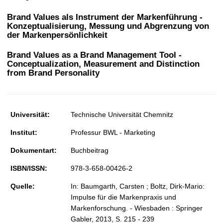
t
Brand Values als Instrument der Markenführung -
Konzeptualisierung, Messung und Abgrenzung von
der Markenpersönlichkeit
Brand Values as a Brand Management Tool -
Conceptualization, Measurement and Distinction
from Brand Personality
Universität:
Technische Universität Chemnitz
Institut:
Professur BWL - Marketing
Dokumentart:
Buchbeitrag
ISBN/ISSN:
978-3-658-00426-2
Quelle:
In: Baumgarth, Carsten ; Boltz, Dirk-Mario:
Impulse für die Markenpraxis und
Markenforschung. - Wiesbaden : Springer
Gabler, 2013, S. 215 - 239