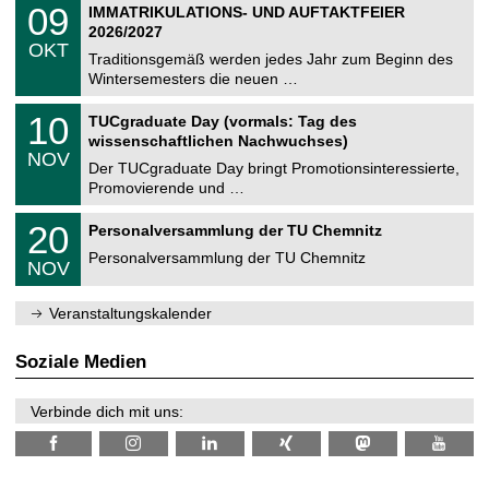
T
i
0
09
IMMATRIKULATIONS- UND AUFTAKTFEIER
0
U
t
9
2
2026/2027
C
z
.
6
OKT
h
1
Traditionsgemäß werden jedes Jahr zum Beginn des
e
0
Wintersemesters die neuen …
m
.
n
2
Z
i
1
10
TUCgraduate Day (vormals: Tag des
0
e
t
0
2
wissenschaftlichen Nachwuchses)
n
z
.
6
NOV
t
1
Der TUCgraduate Day bringt Promotionsinteressierte,
r
1
Promovierende und …
u
.
m
2
T
f
2
20
Personalversammlung der TU Chemnitz
0
U
ü
0
2
C
r
Personalversammlung der TU Chemnitz
.
6
NOV
h
d
1
e
e
1
m
n
.
Veranstaltungskalender
n
w
2
i
i
0
t
s
2
Soziale Medien
z
s
6
e
n
Verbinde dich mit uns:
s
c
h
a
f