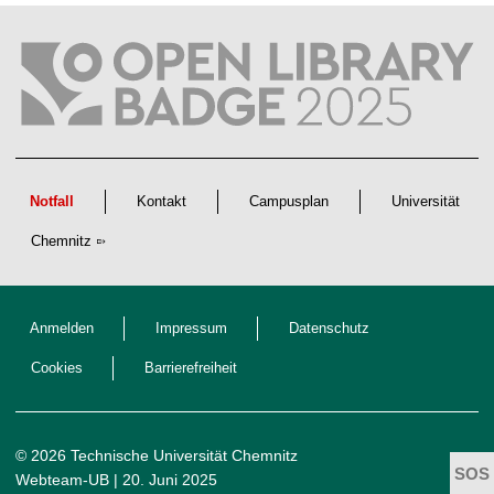
t
l
i
c
h
e
n
N
a
c
h
w
Notfall
Kontakt
Campusplan
Universität
u
c
Chemnitz
h
s
Anmelden
Impressum
Datenschutz
Cookies
Barrierefreiheit
© 2026 Technische Universität Chemnitz
Webteam-UB
| 20. Juni 2025