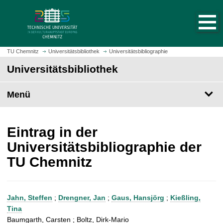
S
S
t
p
a
r
r
i
t
n
TU Chemnitz
Universitätsbibliothek
Universitätsbibliographie
s
g
Universitätsbibliothek
e
e
i
z
t
Menü
u
e
m
a
H
u
a
Eintrag in der
f
u
Universitätsbibliographie der
r
p
TU Chemnitz
u
t
f
i
e
n
n
h
Jahn, Steffen
;
Drengner, Jan
;
Gaus, Hansjörg
;
Kießling,
a
Tina
l
Baumgarth, Carsten ; Boltz, Dirk-Mario