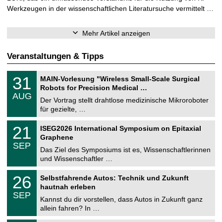
Werkzeugen in der wissenschaftlichen Literatursuche vermittelt …
Mehr Artikel anzeigen
Veranstaltungen & Tipps
T
3
31
MAIN-Vorlesung "Wireless Small-Scale Surgical
U
1
Robots for Precision Medical …
C
.
AUG
h
0
Der Vortrag stellt drahtlose medizinische Mikroroboter
e
8
für gezielte, …
m
.
n
2
T
i
2
21
ISEG2026 International Symposium on Epitaxial
0
U
t
1
2
Graphene
C
z
.
6
SEP
h
0
Das Ziel des Symposiums ist es, Wissenschaftlerinnen
e
9
und Wissenschaftler …
m
.
n
2
T
i
2
26
Selbstfahrende Autos: Technik und Zukunft
0
U
t
6
2
hautnah erleben
C
z
.
6
SEP
h
0
Kannst du dir vorstellen, dass Autos in Zukunft ganz
e
9
allein fahren? In …
m
.
n
2