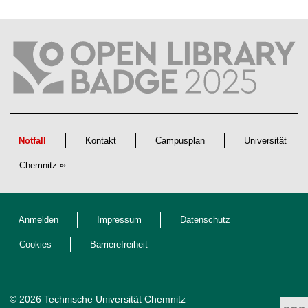
a
f
t
l
i
c
h
e
n
N
a
c
h
w
Notfall
Kontakt
Campusplan
Universität
u
c
Chemnitz
h
s
Anmelden
Impressum
Datenschutz
Cookies
Barrierefreiheit
© 2026 Technische Universität Chemnitz