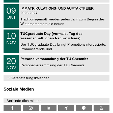
.
n
2
T
i
0
09
IMMATRIKULATIONS- UND AUFTAKTFEIER
0
U
t
9
2
2026/2027
C
z
.
6
OKT
h
1
Traditionsgemäß werden jedes Jahr zum Beginn des
e
0
Wintersemesters die neuen …
m
.
n
2
Z
i
1
10
TUCgraduate Day (vormals: Tag des
0
e
t
0
2
wissenschaftlichen Nachwuchses)
n
z
.
6
NOV
t
1
Der TUCgraduate Day bringt Promotionsinteressierte,
r
1
Promovierende und …
u
.
m
2
T
f
2
20
Personalversammlung der TU Chemnitz
0
U
ü
0
2
C
r
Personalversammlung der TU Chemnitz
.
6
NOV
h
d
1
e
e
1
m
n
.
Veranstaltungskalender
n
w
2
i
i
0
t
s
2
Soziale Medien
z
s
6
e
n
Verbinde dich mit uns:
s
c
h