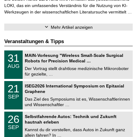
LOKI, das ein umfassendes Verständnis für die Nutzung von KI-
Werkzeugen in der wissenschaftlichen Literatursuche vermittelt …
Mehr Artikel anzeigen
Veranstaltungen & Tipps
T
3
31
MAIN-Vorlesung "Wireless Small-Scale Surgical
U
1
Robots for Precision Medical …
C
.
AUG
h
0
Der Vortrag stellt drahtlose medizinische Mikroroboter
e
8
für gezielte, …
m
.
n
2
T
i
2
21
ISEG2026 International Symposium on Epitaxial
0
U
t
1
2
Graphene
C
z
.
6
SEP
h
0
Das Ziel des Symposiums ist es, Wissenschaftlerinnen
e
9
und Wissenschaftler …
m
.
n
2
T
i
2
26
Selbstfahrende Autos: Technik und Zukunft
0
U
t
6
2
hautnah erleben
C
z
.
6
SEP
h
0
Kannst du dir vorstellen, dass Autos in Zukunft ganz
e
9
allein fahren? In …
m