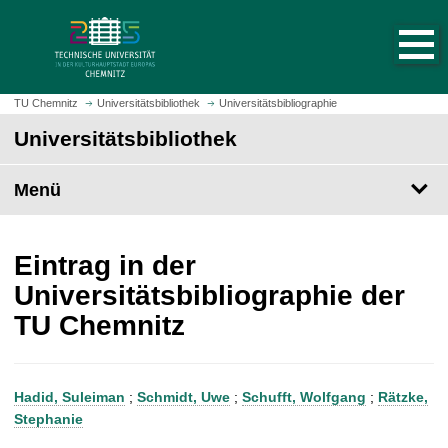
S
S
t
p
a
r
r
i
t
n
TU Chemnitz
Universitätsbibliothek
Universitätsbibliographie
s
g
Universitätsbibliothek
e
e
i
z
t
Menü
u
e
m
a
H
u
a
Eintrag in der
f
u
Universitätsbibliographie der
r
p
TU Chemnitz
u
t
f
i
e
n
n
h
Hadid, Suleiman
;
Schmidt, Uwe
;
Schufft, Wolfgang
;
Rätzke,
a
Stephanie
l