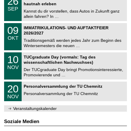
26
t
6
2
hautnah erleben
C
z
.
6
SEP
h
0
Kannst du dir vorstellen, dass Autos in Zukunft ganz
e
9
allein fahren? In …
m
.
n
2
T
i
0
09
IMMATRIKULATIONS- UND AUFTAKTFEIER
0
U
t
9
2
2026/2027
C
z
.
6
OKT
h
1
Traditionsgemäß werden jedes Jahr zum Beginn des
e
0
Wintersemesters die neuen …
m
.
n
2
Z
i
1
10
TUCgraduate Day (vormals: Tag des
0
e
t
0
2
wissenschaftlichen Nachwuchses)
n
z
.
6
NOV
t
1
Der TUCgraduate Day bringt Promotionsinteressierte,
r
1
Promovierende und …
u
.
m
2
T
f
2
20
Personalversammlung der TU Chemnitz
0
U
ü
0
2
C
r
Personalversammlung der TU Chemnitz
.
6
NOV
h
d
1
e
e
1
m
n
.
Veranstaltungskalender
n
w
2
i
i
0
t
s
2
Soziale Medien
z
s
6
e