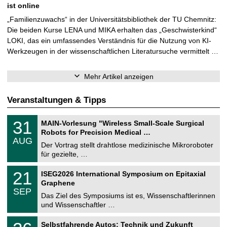
ist online
„Familienzuwachs“ in der Universitätsbibliothek der TU Chemnitz:
Die beiden Kurse LENA und MIKA erhalten das „Geschwisterkind“
LOKI, das ein umfassendes Verständnis für die Nutzung von KI-
Werkzeugen in der wissenschaftlichen Literatursuche vermittelt …
Mehr Artikel anzeigen
Veranstaltungen & Tipps
T
3
31
MAIN-Vorlesung "Wireless Small-Scale Surgical
U
1
Robots for Precision Medical …
C
.
AUG
h
0
Der Vortrag stellt drahtlose medizinische Mikroroboter
e
8
für gezielte, …
m
.
n
2
T
i
2
21
ISEG2026 International Symposium on Epitaxial
0
U
t
1
2
Graphene
C
z
.
6
SEP
h
0
Das Ziel des Symposiums ist es, Wissenschaftlerinnen
e
9
und Wissenschaftler …
m
.
n
2
T
i
2
Selbstfahrende Autos: Technik und Zukunft
0
U