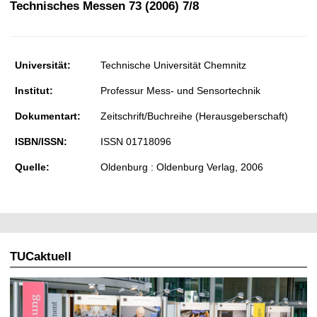
Technisches Messen 73 (2006) 7/8
t
Universität:
Technische Universität Chemnitz
Institut:
Professur Mess- und Sensortechnik
Dokumentart:
Zeitschrift/Buchreihe (Herausgeberschaft)
ISBN/ISSN:
ISSN 01718096
Quelle:
Oldenburg : Oldenburg Verlag, 2006
TUCaktuell