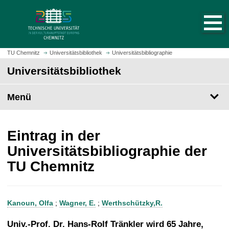
S
S
t
p
a
r
r
i
t
n
TU Chemnitz
Universitätsbibliothek
Universitätsbibliographie
s
g
Universitätsbibliothek
e
e
i
z
t
Menü
u
e
m
a
H
u
a
Eintrag in der
f
u
Universitätsbibliographie der
r
p
TU Chemnitz
u
t
f
i
e
n
n
h
Kanoun, Olfa
;
Wagner, E.
;
Werthschützky,R.
a
l
Univ.-Prof. Dr. Hans-Rolf Tränkler wird 65 Jahre,