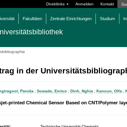
Direktlinks
Anmelden
Kontakt
iversität
Fakultäten
Zentrale Einrichtungen
Studium
In
niversitätsbibliothek
tsbibliographie
trag in der Universitätsbibliogra
gtragool, Panida
;
Sowade, Enrico
;
Dinh, Nghia
;
Kanoun, Olfa
;
nkjet-printed Chemical Sensor Based on CNT/Polymer lay
sität:
Technische Universität Chemnitz