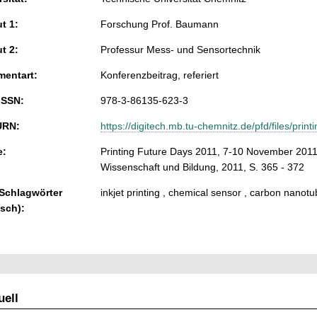
ut 1:
Forschung Prof. Baumann
ut 2:
Professur Mess- und Sensortechnik
entart:
Konferenzbeitrag, referiert
ISSN:
978-3-86135-623-3
URN:
https://digitech.mb.tu-chemnitz.de/pfd/files/pr
e:
Printing Future Days 2011, 7-10 November 2011, 
Wissenschaft und Bildung, 2011, S. 365 - 372
 Schlagwörter
inkjet printing , chemical sensor , carbon nanotu
isch):
ell