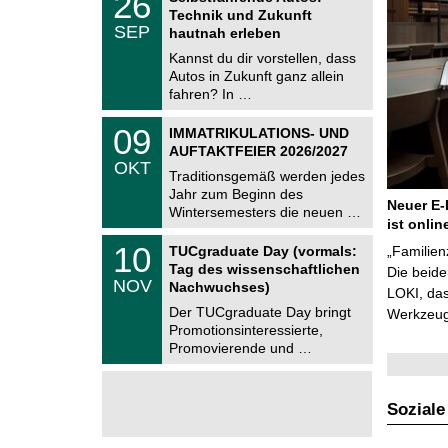
26
U
6
Technik und Zukunft
C
.
SEP
h
hautnah erleben
0
e
9
Kannst du dir vorstellen, dass
m
.
Autos in Zukunft ganz allein
n
2
i
fahren? In …
0
t
2
z
T
6
0
09
IMMATRIKULATIONS- UND
U
9
AUFTAKTFEIER 2026/2027
C
.
OKT
h
1
Traditionsgemäß werden jedes
e
0
Jahr zum Beginn des
m
.
Neuer E-
Wintersemesters die neuen …
n
2
ist onlin
i
0
Z
t
1
10
2
TUCgraduate Day (vormals:
„Familien
e
z
0
6
Tag des wissenschaftlichen
n
Die beid
.
NOV
t
Nachwuchses)
1
LOKI, das
r
1
Der TUCgraduate Day bringt
Werkzeuge
u
.
Promotionsinteressierte,
m
2
f
Promovierende und …
0
ü
2
r
6
d
e
Soziale
n
w