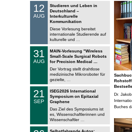
S
1
12
Studieren und Leben in
o
2
Deutschland –
n
.
AUG
s
Interkulturelle
0
t
Kommunikation
8
i
.
Diese Vorlesung bereitet
g
2
e
internationale Studierende auf
0
kulturelle und …
2
6
T
3
31
MAIN-Vorlesung "Wireless
U
1
Small-Scale Surgical Robots
C
.
AUG
h
for Precision Medical …
0
e
8
Der Vortrag stellt drahtlose
m
.
medizinische Mikroroboter für
n
Sachbuch
2
i
gezielte, …
Rohstoff
0
t
2
Bestsell
z
T
6
2
21
ISEG2026 International
U
Dr. Jakob
1
Symposium on Epitaxial
C
.
Internati
SEP
h
Graphene
0
e
Buches da
9
Das Ziel des Symposiums ist
m
.
es, Wissenschaftlerinnen und
n
2
i
Wissenschaftler …
0
t
2
z
T
6
2
Selbstfahrende Autos: