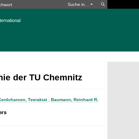
Suchen
Suche in…
ternational
phie der TU Chemnitz
Kerdcharoen, Teerakiat
;
Baumann, Reinhard R.
ers