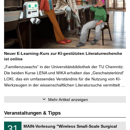
Neuer E-Learning-Kurs zur KI-gestützten Literaturrecherche
ist online
„Familienzuwachs“ in der Universitätsbibliothek der TU Chemnitz:
Die beiden Kurse LENA und MIKA erhalten das „Geschwisterkind“
LOKI, das ein umfassendes Verständnis für die Nutzung von KI-
Werkzeugen in der wissenschaftlichen Literatursuche vermittelt …
Mehr Artikel anzeigen
Veranstaltungen & Tipps
T
3
31
MAIN-Vorlesung "Wireless Small-Scale Surgical
U
1