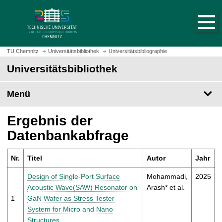
S
S
t
p
a
r
r
i
t
n
TU Chemnitz
Universitätsbibliothek
Universitätsbibliographie
s
g
Universitätsbibliothek
e
e
i
z
t
Menü
u
e
m
a
H
Ergebnis der
u
a
Datenbankabfrage
f
u
r
p
u
Nr.
Titel
Autor
Jahr
t
f
i
Design of Single-Port Surface
Mohammadi,
2025
e
n
Acoustic Wave(SAW) Resonator on
Arash* et al.
n
h
1
GaN Wafer as Stress Tester
a
System for Micro and Nano
l
Structures