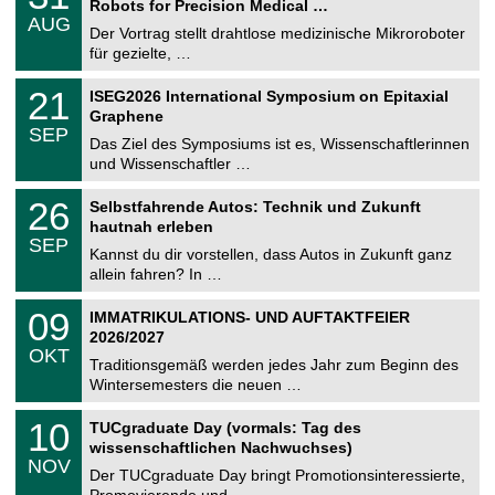
Robots for Precision Medical …
C
.
AUG
h
0
Der Vortrag stellt drahtlose medizinische Mikroroboter
e
8
für gezielte, …
m
.
n
2
T
i
2
21
ISEG2026 International Symposium on Epitaxial
0
U
t
1
2
Graphene
C
z
.
6
SEP
h
0
Das Ziel des Symposiums ist es, Wissenschaftlerinnen
e
9
und Wissenschaftler …
m
.
n
2
T
i
2
26
Selbstfahrende Autos: Technik und Zukunft
0
U
t
6
2
hautnah erleben
C
z
.
6
SEP
h
0
Kannst du dir vorstellen, dass Autos in Zukunft ganz
e
9
allein fahren? In …
m
.
n
2
T
i
0
09
IMMATRIKULATIONS- UND AUFTAKTFEIER
0
U
t
9
2
2026/2027
C
z
.
6
OKT
h
1
Traditionsgemäß werden jedes Jahr zum Beginn des
e
0
Wintersemesters die neuen …
m
.
n
2
Z
i
1
10
TUCgraduate Day (vormals: Tag des
0
e
t
0
2
wissenschaftlichen Nachwuchses)
n
z
.
6
NOV
t
1
Der TUCgraduate Day bringt Promotionsinteressierte,
r
1
Promovierende und …