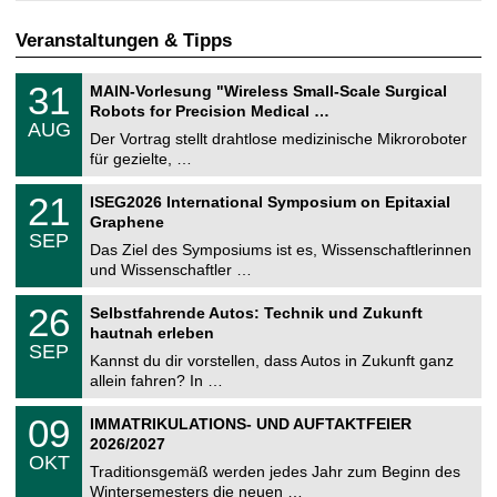
Veranstaltungen & Tipps
T
3
31
MAIN-Vorlesung "Wireless Small-Scale Surgical
U
1
Robots for Precision Medical …
C
.
AUG
h
0
Der Vortrag stellt drahtlose medizinische Mikroroboter
e
8
für gezielte, …
m
.
n
2
T
i
2
21
ISEG2026 International Symposium on Epitaxial
0
U
t
1
2
Graphene
C
z
.
6
SEP
h
0
Das Ziel des Symposiums ist es, Wissenschaftlerinnen
e
9
und Wissenschaftler …
m
.
n
2
T
i
2
26
Selbstfahrende Autos: Technik und Zukunft
0
U
t
6
2
hautnah erleben
C
z
.
6
SEP
h
0
Kannst du dir vorstellen, dass Autos in Zukunft ganz
e
9
allein fahren? In …
m
.
n
2
T
i
0
09
IMMATRIKULATIONS- UND AUFTAKTFEIER
0
U
t
9
2
2026/2027
C
z
.
6
OKT
h
1
Traditionsgemäß werden jedes Jahr zum Beginn des
e
0
Wintersemesters die neuen …
m