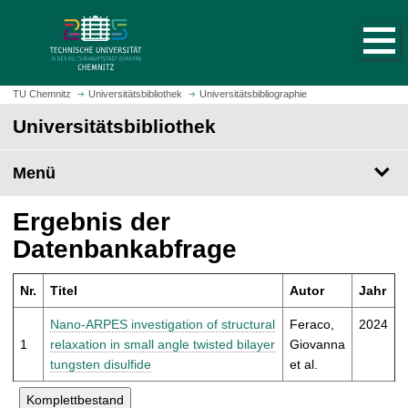
S
S
t
p
a
r
r
i
t
n
TU Chemnitz
Universitätsbibliothek
Universitätsbibliographie
s
g
Universitätsbibliothek
e
e
i
z
t
Menü
u
e
m
a
H
Ergebnis der
u
a
Datenbankabfrage
f
u
r
p
u
Nr.
Titel
Autor
Jahr
t
f
i
Nano-ARPES investigation of structural
Feraco,
2024
e
n
1
relaxation in small angle twisted bilayer
Giovanna
n
h
tungsten disulfide
et al.
a
l