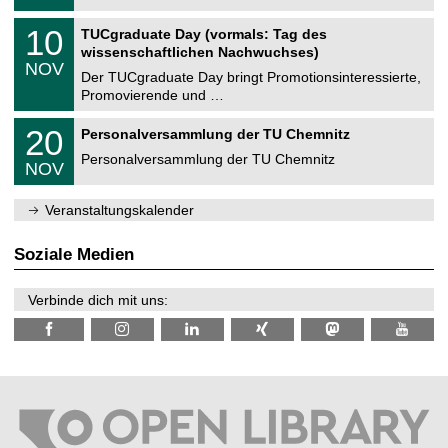
.
n
2
Z
i
1
10
TUCgraduate Day (vormals: Tag des
0
e
t
0
2
wissenschaftlichen Nachwuchses)
n
z
.
6
NOV
t
1
Der TUCgraduate Day bringt Promotionsinteressierte,
r
1
Promovierende und …
u
.
m
2
T
f
2
20
Personalversammlung der TU Chemnitz
0
U
ü
0
2
C
r
Personalversammlung der TU Chemnitz
.
6
NOV
h
d
1
e
e
1
m
n
.
Veranstaltungskalender
n
w
2
i
i
0
t
s
2
Soziale Medien
z
s
6
e
n
Verbinde dich mit uns:
s
c
h
a
f
t
l
i
c
h