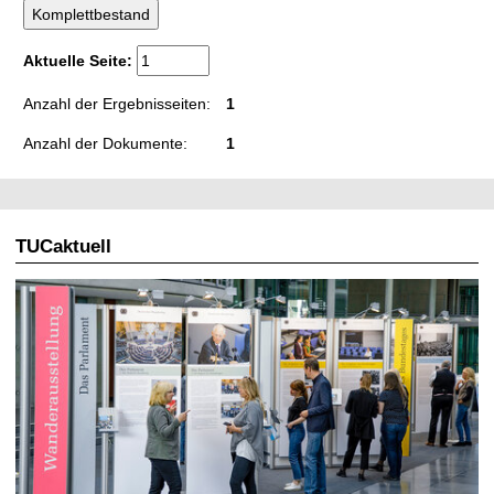
t
Aktuelle Seite:
Anzahl der Ergebnisseiten:
1
Anzahl der Dokumente:
1
TUCaktuell