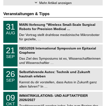
Mehr Artikel anzeigen
Veranstaltungen & Tipps
T
3
31
MAIN-Vorlesung "Wireless Small-Scale Surgical
U
1
Robots for Precision Medical …
C
.
AUG
h
0
Der Vortrag stellt drahtlose medizinische Mikroroboter
e
8
für gezielte, …
m
.
n
2
T
i
2
21
ISEG2026 International Symposium on Epitaxial
0
U
t
1
2
Graphene
C
z
.
6
SEP
h
0
Das Ziel des Symposiums ist es, Wissenschaftlerinnen
e
9
und Wissenschaftler …
m
.
n
2
T
i
2
26
Selbstfahrende Autos: Technik und Zukunft
0
U
t
6
2
hautnah erleben
C
z
.
6
SEP
h
0
Kannst du dir vorstellen, dass Autos in Zukunft ganz
e
9
allein fahren? In …
m
.
n
2
T
i
0
09
IMMATRIKULATIONS- UND AUFTAKTFEIER
0
U
t
9
2
2026/2027
C
z
.
6
OKT
h
1
Traditionsgemäß werden jedes Jahr zum Beginn des