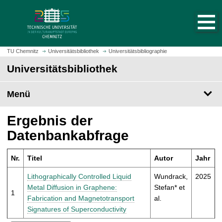
S
S
t
p
a
r
r
i
t
n
TU Chemnitz
Universitätsbibliothek
Universitätsbibliographie
s
g
Universitätsbibliothek
e
e
i
z
t
Menü
u
e
m
a
H
Ergebnis der
u
a
Datenbankabfrage
f
u
r
p
u
Nr.
Titel
Autor
Jahr
t
f
i
Lithographically Controlled Liquid
Wundrack,
2025
e
n
Metal Diffusion in Graphene:
Stefan* et
n
1
h
Fabrication and Magnetotransport
al.
a
Signatures of Superconductivity
l