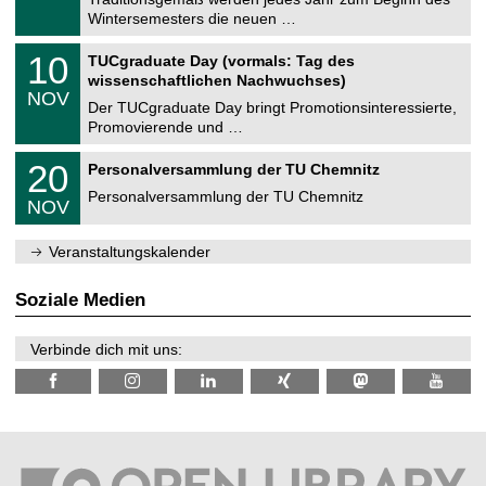
e
0
Wintersemesters die neuen …
m
.
n
2
Z
i
1
10
TUCgraduate Day (vormals: Tag des
0
e
t
0
2
wissenschaftlichen Nachwuchses)
n
z
.
6
NOV
t
1
Der TUCgraduate Day bringt Promotionsinteressierte,
r
1
Promovierende und …
u
.
m
2
T
f
2
20
Personalversammlung der TU Chemnitz
0
U
ü
0
2
C
r
Personalversammlung der TU Chemnitz
.
6
NOV
h
d
1
e
e
1
m
n
.
Veranstaltungskalender
n
w
2
i
i
0
t
s
2
Soziale Medien
z
s
6
e
n
Verbinde dich mit uns:
s
c
h
a
f
t
l
i