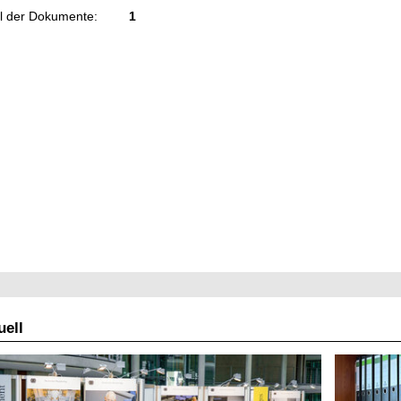
l der Dokumente:
1
ell