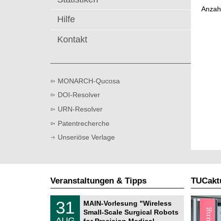
t
Anzah
Hilfe
Kontakt
MONARCH-Qucosa
DOI-Resolver
URN-Resolver
Patentrecherche
Unseriöse Verlage
Veranstaltungen & Tipps
TUCaktu
T
3
31
MAIN-Vorlesung "Wireless
U
1
Small-Scale Surgical Robots
C
.
AUG
h
for Precision Medical …