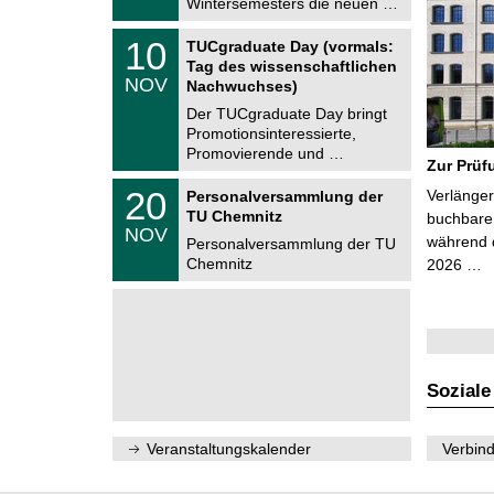
Wintersemesters die neuen …
n
2
i
0
Z
t
1
10
2
TUCgraduate Day (vormals:
e
z
0
6
Tag des wissenschaftlichen
n
.
NOV
t
Nachwuchses)
1
r
1
Der TUCgraduate Day bringt
u
.
Promotionsinteressierte,
m
2
f
Promovierende und …
0
Zur Prüf
ü
2
r
T
6
2
20
Verlänger
Personalversammlung der
d
U
0
TU Chemnitz
e
C
buchbare 
.
NOV
n
h
während d
1
Personalversammlung der TU
w
e
1
Chemnitz
2026 …
i
m
.
s
n
2
s
i
0
e
t
2
n
z
6
s
c
h
Soziale
a
f
t
l
Veranstaltungskalender
Verbind
i
c