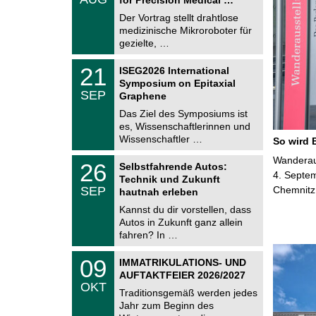
0
e
8
Der Vortrag stellt drahtlose
m
.
medizinische Mikroroboter für
n
2
i
gezielte, …
0
t
2
z
T
6
2
21
ISEG2026 International
U
1
Symposium on Epitaxial
C
.
SEP
h
Graphene
0
e
9
Das Ziel des Symposiums ist
m
.
es, Wissenschaftlerinnen und
n
2
i
Wissenschaftler …
So wird 
0
t
2
z
T
Wanderaus
6
2
26
Selbstfahrende Autos:
U
6
4. Septem
Technik und Zukunft
C
.
SEP
Chemnitz
h
hautnah erleben
0
e
9
Kannst du dir vorstellen, dass
m
.
Autos in Zukunft ganz allein
n
2
i
fahren? In …
0
t
2
z
T
6
0
09
IMMATRIKULATIONS- UND
U
9
AUFTAKTFEIER 2026/2027
C
.
OKT
h
1
Traditionsgemäß werden jedes
e
0
Jahr zum Beginn des
m
.