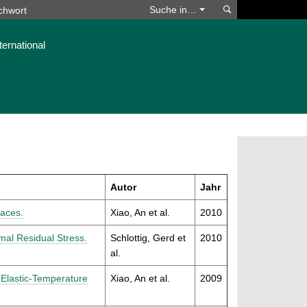
Suchen
Suche in…
ternational
Autor
Jahr
aces.
Xiao, An et al.
2010
mal Residual Stress.
Schlottig, Gerd et
2010
al.
-Elastic-Temperature
Xiao, An et al.
2009