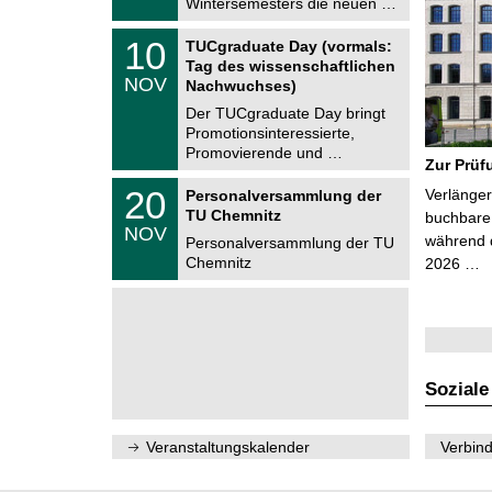
Wintersemesters die neuen …
n
2
i
0
Z
t
1
10
2
TUCgraduate Day (vormals:
e
z
0
6
Tag des wissenschaftlichen
n
.
NOV
t
Nachwuchses)
1
r
1
Der TUCgraduate Day bringt
u
.
Promotionsinteressierte,
m
2
f
Promovierende und …
0
Zur Prüf
ü
2
r
T
6
2
20
Verlänger
Personalversammlung der
d
U
0
TU Chemnitz
e
C
buchbare 
.
NOV
n
h
während d
1
Personalversammlung der TU
w
e
1
Chemnitz
2026 …
i
m
.
s
n
2
s
i
0
e
t
2
n
z
6
s
c
h
Soziale
a
f
t
l
Veranstaltungskalender
Verbind
i
c