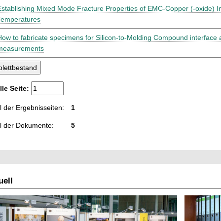
Establishing Mixed Mode Fracture Properties of EMC-Copper (-oxide) In
Temperatures
How to fabricate specimens for Silicon-to-Molding Compound interface
measurements
lle Seite:
 der Ergebnisseiten:
1
l der Dokumente:
5
ell