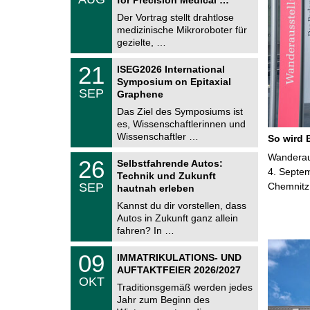
0
e
8
Der Vortrag stellt drahtlose
m
.
medizinische Mikroroboter für
n
2
i
gezielte, …
0
t
2
z
T
6
2
21
ISEG2026 International
U
1
Symposium on Epitaxial
C
.
SEP
h
Graphene
0
e
9
Das Ziel des Symposiums ist
m
.
es, Wissenschaftlerinnen und
n
2
i
Wissenschaftler …
So wird 
0
t
2
z
T
Wanderaus
6
2
26
Selbstfahrende Autos:
U
6
4. Septem
Technik und Zukunft
C
.
SEP
Chemnitz
h
hautnah erleben
0
e
9
Kannst du dir vorstellen, dass
m
.
Autos in Zukunft ganz allein
n
2
i
fahren? In …
0
t
2
z
T
6
0
09
IMMATRIKULATIONS- UND
U
9
AUFTAKTFEIER 2026/2027
C
.
OKT
h
1
Traditionsgemäß werden jedes
e
0
Jahr zum Beginn des
m
.