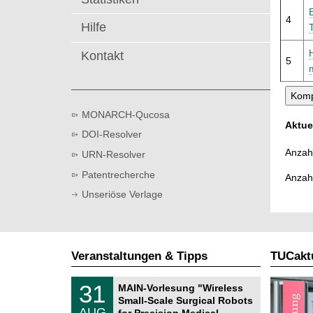
t
4
Hilfe
Kontakt
5
MONARCH-Qucosa
Aktue
DOI-Resolver
Anzahl
URN-Resolver
Patentrecherche
Anzah
Unseriöse Verlage
Veranstaltungen & Tipps
TUCaktu
T
3
31
MAIN-Vorlesung "Wireless
U
1
Small-Scale Surgical Robots
C
.
AUG
h
for Precision Medical …