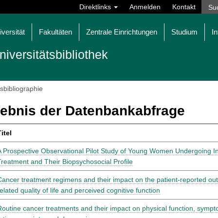
Direktlinks
Anmelden
Kontakt
iversität
Fakultäten
Zentrale Einrichtungen
Studium
In
niversitätsbibliothek
tsbibliographie
ebnis der Datenbankabfrage
itel
A Prospective Observational Pilot Study of Young Women Undergoing Ini
Treatment and Their Biopsychosocial Profile
Cancer treatment regimens and their impact on the patient-reported o
elated quality of life and perceived cognitive function
Routine cancer treatments and their impact on physical function, sympt