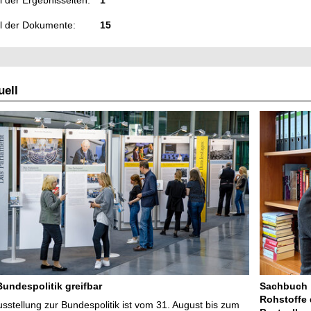
 der Ergebnisseiten:
1
l der Dokumente:
15
ell
Bundespolitik greifbar
Sachbuch „
Rohstoffe 
stellung zur Bundespolitik ist vom 31. August bis zum