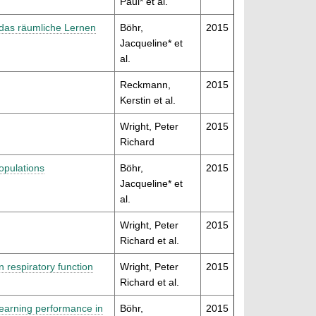
Paul* et al.
 das räumliche Lernen
Böhr,
2015
Jacqueline* et
al.
Reckmann,
2015
Kerstin et al.
Wright, Peter
2015
Richard
opulations
Böhr,
2015
Jacqueline* et
al.
Wright, Peter
2015
Richard et al.
n respiratory function
Wright, Peter
2015
Richard et al.
l learning performance in
Böhr,
2015