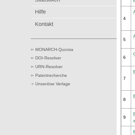
t
Hilfe
4
Kontakt
5
MONARCH-Qucosa
6
DOI-Resolver
URN-Resolver
Patentrecherche
7
Unseriöse Verlage
8
9