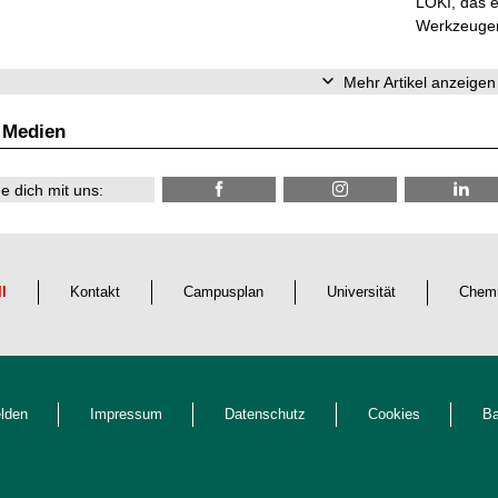
LOKI, das e
Werkzeugen 
Mehr Artikel anzeigen
 Medien
e dich mit uns:
ll
Kontakt
Campusplan
Universität
Chemn
lden
Impressum
Datenschutz
Cookies
Ba