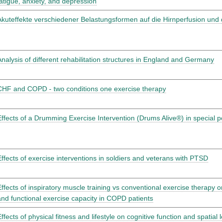
fatigue, anxiety, and depression
Akuteffekte verschiedener Belastungsformen auf die Hirnperfusion und
Analysis of different rehabilitation structures in England and Germany
CHF and COPD - two conditions one exercise therapy
Effects of a Drumming Exercise Intervention (Drums Alive®) in special p
Effects of exercise interventions in soldiers and veterans with PTSD
Effects of inspiratory muscle training vs conventional exercise therapy o
and functional exercise capacity in COPD patients
Effects of physical fitness and lifestyle on cognitive function and spatia