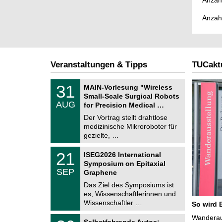
Anzahl
Anzah
Veranstaltungen & Tipps
TUCaktu
T
3
31
MAIN-Vorlesung "Wireless
U
1
Small-Scale Surgical Robots
C
.
AUG
h
for Precision Medical …
0
e
8
Der Vortrag stellt drahtlose
m
.
medizinische Mikroroboter für
n
2
i
gezielte, …
0
t
2
z
T
6
2
21
ISEG2026 International
U
1
Symposium on Epitaxial
C
.
SEP
h
Graphene
0
e
9
Das Ziel des Symposiums ist
m
.
es, Wissenschaftlerinnen und
n
2
i
Wissenschaftler …
So wird 
0
t
2
z
T
Wanderaus
6
2
Selbstfahrende Autos: