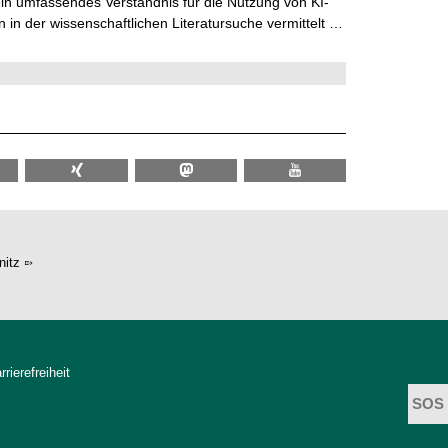
in umfassendes Verständnis für die Nutzung von KI-
in der wissenschaftlichen Literatursuche vermittelt …
itz
rrierefreiheit
t