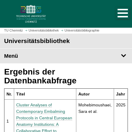
S
S
t
p
a
r
r
i
t
n
TU Chemnitz
Universitätsbibliothek
Universitätsbibliographie
s
g
Universitätsbibliothek
e
e
i
z
t
Menü
u
e
m
a
H
Ergebnis der
u
a
Datenbankabfrage
f
u
r
p
u
Nr.
Titel
Autor
Jahr
t
f
i
Cluster Analyses of
Mohebimoushaei,
2025
e
n
Contemporary Embalming
Sara et al.
n
h
Protocols in Central European
1
a
Anatomy Institutions: A
l
Collaborative Effort to