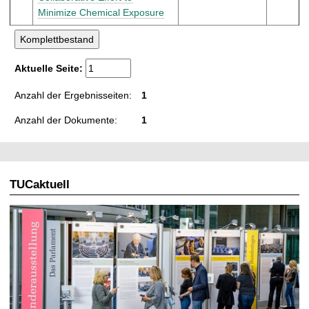
t
Minimize Chemical Exposure
Aktuelle Seite:
Anzahl der Ergebnisseiten:
1
Anzahl der Dokumente:
1
TUCaktuell