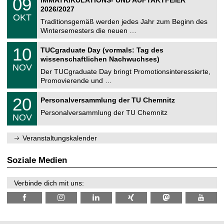
09
0
U
t
9
2
2026/2027
C
z
.
6
OKT
h
1
Traditionsgemäß werden jedes Jahr zum Beginn des
e
0
Wintersemesters die neuen …
m
.
n
2
Z
i
1
10
TUCgraduate Day (vormals: Tag des
0
e
t
0
2
wissenschaftlichen Nachwuchses)
n
z
.
6
NOV
t
1
Der TUCgraduate Day bringt Promotionsinteressierte,
r
1
Promovierende und …
u
.
m
2
T
f
2
20
Personalversammlung der TU Chemnitz
0
U
ü
0
2
C
r
Personalversammlung der TU Chemnitz
.
6
NOV
h
d
1
e
e
1
m
n
.
Veranstaltungskalender
n
w
2
i
i
0
t
s
2
Soziale Medien
z
s
6
e
n
Verbinde dich mit uns:
s
c
h
a
f