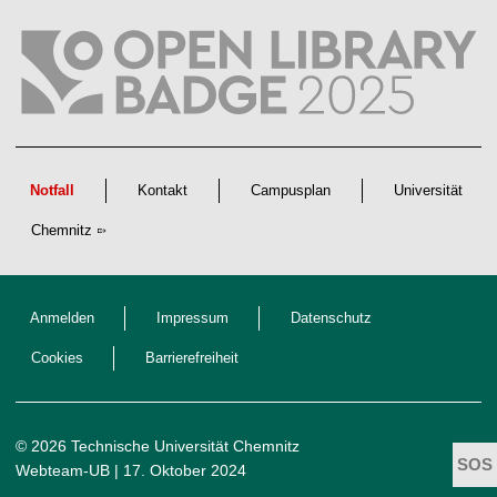
t
l
i
c
h
e
n
N
a
c
h
w
Notfall
Kontakt
Campusplan
Universität
u
c
Chemnitz
h
s
Anmelden
Impressum
Datenschutz
Cookies
Barrierefreiheit
© 2026 Technische Universität Chemnitz
Webteam-UB
| 17. Oktober 2024