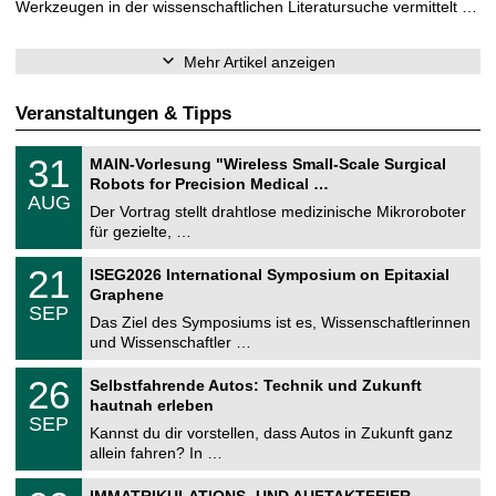
Werkzeugen in der wissenschaftlichen Literatursuche vermittelt …
Mehr Artikel anzeigen
Veranstaltungen & Tipps
T
3
31
MAIN-Vorlesung "Wireless Small-Scale Surgical
U
1
Robots for Precision Medical …
C
.
AUG
h
0
Der Vortrag stellt drahtlose medizinische Mikroroboter
e
8
für gezielte, …
m
.
n
2
T
i
2
21
ISEG2026 International Symposium on Epitaxial
0
U
t
1
2
Graphene
C
z
.
6
SEP
h
0
Das Ziel des Symposiums ist es, Wissenschaftlerinnen
e
9
und Wissenschaftler …
m
.
n
2
T
i
2
26
Selbstfahrende Autos: Technik und Zukunft
0
U
t
6
2
hautnah erleben
C
z
.
6
SEP
h
0
Kannst du dir vorstellen, dass Autos in Zukunft ganz
e
9
allein fahren? In …
m
.
n
2
T
i
0
IMMATRIKULATIONS- UND AUFTAKTFEIER