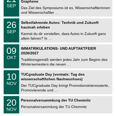
2
Graphene
C
z
.
6
SEP
h
0
Das Ziel des Symposiums ist es, Wissenschaftlerinnen
e
9
und Wissenschaftler …
m
.
n
2
T
i
2
26
Selbstfahrende Autos: Technik und Zukunft
0
U
t
6
2
hautnah erleben
C
z
.
6
SEP
h
0
Kannst du dir vorstellen, dass Autos in Zukunft ganz
e
9
allein fahren? In …
m
.
n
2
T
i
0
09
IMMATRIKULATIONS- UND AUFTAKTFEIER
0
U
t
9
2
2026/2027
C
z
.
6
OKT
h
1
Traditionsgemäß werden jedes Jahr zum Beginn des
e
0
Wintersemesters die neuen …
m
.
n
2
Z
i
1
10
TUCgraduate Day (vormals: Tag des
0
e
t
0
2
wissenschaftlichen Nachwuchses)
n
z
.
6
NOV
t
1
Der TUCgraduate Day bringt Promotionsinteressierte,
r
1
Promovierende und …
u
.
m
2
T
f
2
20
Personalversammlung der TU Chemnitz
0
U
ü
0
2
C
r
Personalversammlung der TU Chemnitz
.
6
NOV
h
d
1
e
e
1