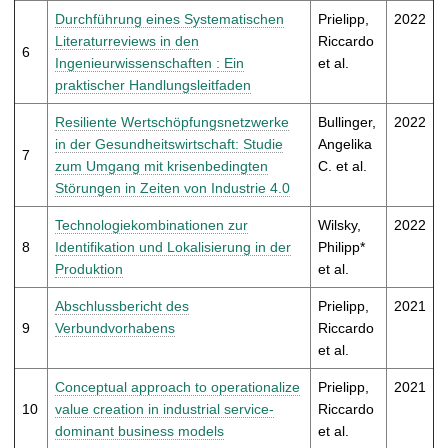
Durchführung eines Systematischen
Prielipp,
2022
Literaturreviews in den
Riccardo
6
Ingenieurwissenschaften : Ein
et al.
praktischer Handlungsleitfaden
Resiliente Wertschöpfungsnetzwerke
Bullinger,
2022
in der Gesundheitswirtschaft: Studie
Angelika
7
zum Umgang mit krisenbedingten
C. et al.
Störungen in Zeiten von Industrie 4.0
Technologiekombinationen zur
Wilsky,
2022
8
Identifikation und Lokalisierung in der
Philipp*
Produktion
et al.
Abschlussbericht des
Prielipp,
2021
9
Verbundvorhabens
Riccardo
et al.
Conceptual approach to operationalize
Prielipp,
2021
10
value creation in industrial service-
Riccardo
dominant business models
et al.