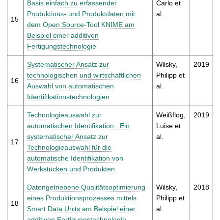
Basis einfach zu erfassender
Carlo et
Produktions- und Produktdaten mit
al.
15
dem Open Source-Tool KNIME am
Beispiel einer additiven
Fertigungstechnologie
Systematischer Ansatz zur
Wilsky,
2019
technologischen und wirtschaftlichen
Philipp et
16
Auswahl von automatischen
al.
Identifikationstechnologien
Technologieauswahl zur
Weißflog,
2019
automatischen Identifikation : Ein
Luise et
systematischer Ansatz zur
al.
17
Technologieauswahl für die
automatische Identifikation von
Werkstücken und Produkten
Datengetriebene Qualitätsoptimierung
Wilsky,
2018
eines Produktionsprozesses mittels
Philipp et
18
Smart Data Units am Beispiel einer
al.
additiven Fertigungstechnologie