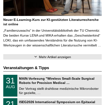
Neuer E-Learning-Kurs zur KI-gestützten Literaturrecherche
ist online
„Familienzuwachs“ in der Universitätsbibliothek der TU Chemnitz:
Die beiden Kurse LENA und MIKA erhalten das „Geschwisterkind“
LOKI, das ein umfassendes Verständnis für die Nutzung von KI-
Werkzeugen in der wissenschaftlichen Literatursuche vermittelt …
Mehr Artikel anzeigen
Veranstaltungen & Tipps
T
3
31
MAIN-Vorlesung "Wireless Small-Scale Surgical
U
1
Robots for Precision Medical …
C
.
AUG
h
0
Der Vortrag stellt drahtlose medizinische Mikroroboter
e
8
für gezielte, …
m
.
n
2
T
i
2
21
ISEG2026 International Symposium on Epitaxial
0
U
t
1