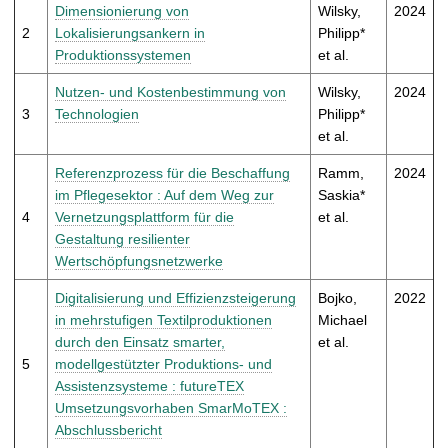
t
Dimensionierung von
Wilsky,
2024
2
Lokalisierungsankern in
Philipp*
Produktionssystemen
et al.
Nutzen- und Kostenbestimmung von
Wilsky,
2024
3
Technologien
Philipp*
et al.
Referenzprozess für die Beschaffung
Ramm,
2024
im Pflegesektor : Auf dem Weg zur
Saskia*
4
Vernetzungsplattform für die
et al.
Gestaltung resilienter
Wertschöpfungsnetzwerke
Digitalisierung und Effizienzsteigerung
Bojko,
2022
in mehrstufigen Textilproduktionen
Michael
durch den Einsatz smarter,
et al.
5
modellgestützter Produktions- und
Assistenzsysteme : futureTEX
Umsetzungsvorhaben SmarMoTEX :
Abschlussbericht