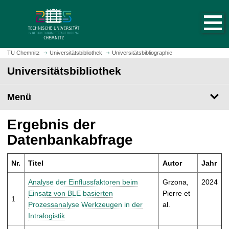
S
S
t
p
a
r
r
i
t
n
TU Chemnitz
Universitätsbibliothek
Universitätsbibliographie
s
g
Universitätsbibliothek
e
e
i
z
t
Menü
u
e
m
a
H
Ergebnis der
u
a
Datenbankabfrage
f
u
r
p
u
Nr.
Titel
Autor
Jahr
t
f
i
Analyse der Einflussfaktoren beim
Grzona,
2024
e
n
Einsatz von BLE basierten
Pierre et
n
1
h
Prozessanalyse Werkzeugen in der
al.
a
Intralogistik
l