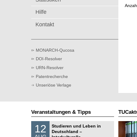
t
Anzah
Hilfe
Kontakt
MONARCH-Qucosa
DOI-Resolver
URN-Resolver
Patentrecherche
Unseriöse Verlage
Veranstaltungen & Tipps
TUCaktu
S
1
12
Studieren und Leben in
o
2
Deutschland –
n
.
AUG
s
Interkulturelle