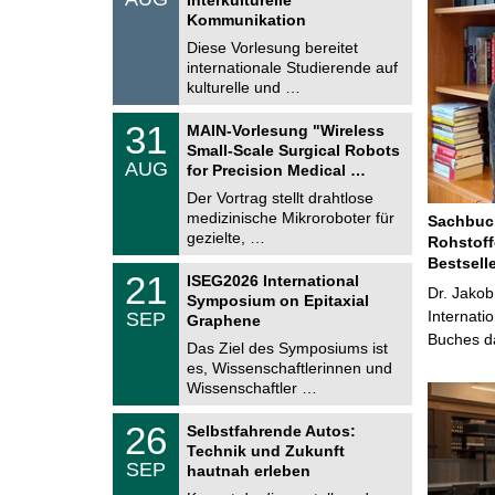
0
t
Kommunikation
8
i
.
Diese Vorlesung bereitet
g
2
e
internationale Studierende auf
0
kulturelle und …
2
6
T
3
31
MAIN-Vorlesung "Wireless
U
1
Small-Scale Surgical Robots
C
.
AUG
h
for Precision Medical …
0
e
8
Der Vortrag stellt drahtlose
m
.
medizinische Mikroroboter für
n
Sachbuch
2
i
gezielte, …
Rohstoff
0
t
2
Bestsell
z
T
6
2
21
ISEG2026 International
U
Dr. Jakob
1
Symposium on Epitaxial
C
.
Internati
SEP
h
Graphene
0
e
Buches da
9
Das Ziel des Symposiums ist
m
.
es, Wissenschaftlerinnen und
n
2
i
Wissenschaftler …
0
t
2
z
T
6
2
26
Selbstfahrende Autos:
U
6
Technik und Zukunft
C
.
SEP
h
hautnah erleben
0
e
9