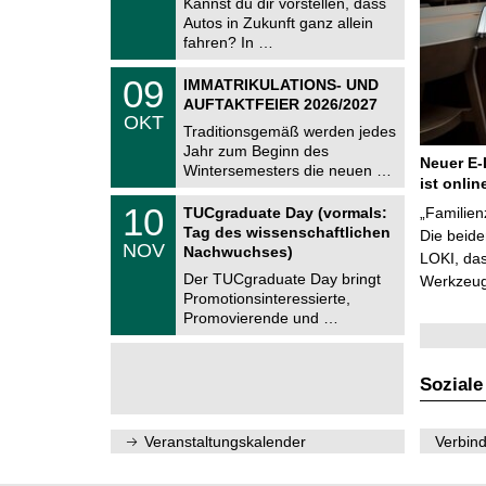
Kannst du dir vorstellen, dass
m
.
Autos in Zukunft ganz allein
n
2
i
fahren? In …
0
t
2
z
T
6
0
09
IMMATRIKULATIONS- UND
U
9
AUFTAKTFEIER 2026/2027
C
.
OKT
h
1
Traditionsgemäß werden jedes
e
0
Jahr zum Beginn des
m
.
Neuer E-
Wintersemesters die neuen …
n
2
ist onlin
i
0
Z
t
1
10
2
TUCgraduate Day (vormals:
„Familien
e
z
0
6
Tag des wissenschaftlichen
n
Die beid
.
NOV
t
Nachwuchses)
1
LOKI, das
r
1
Der TUCgraduate Day bringt
Werkzeuge
u
.
Promotionsinteressierte,
m
2
f
Promovierende und …
0
ü
2
r
6
d
e
Soziale
n
w
i
Veranstaltungskalender
Verbind
s
s
e