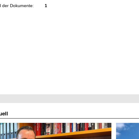
l der Dokumente:
1
ell