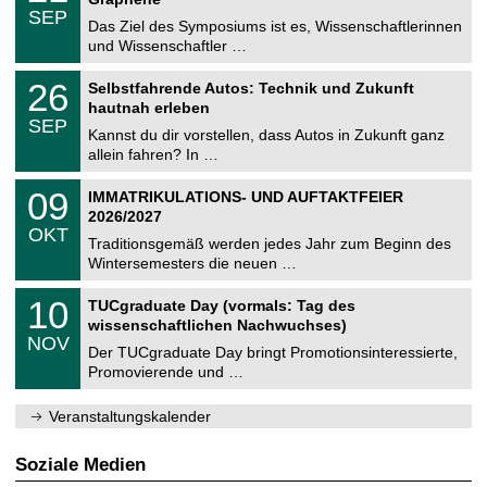
C
z
.
6
SEP
h
0
Das Ziel des Symposiums ist es, Wissenschaftlerinnen
e
9
und Wissenschaftler …
m
.
n
2
T
i
2
26
Selbstfahrende Autos: Technik und Zukunft
0
U
t
6
2
hautnah erleben
C
z
.
6
SEP
h
0
Kannst du dir vorstellen, dass Autos in Zukunft ganz
e
9
allein fahren? In …
m
.
n
2
T
i
0
09
IMMATRIKULATIONS- UND AUFTAKTFEIER
0
U
t
9
2
2026/2027
C
z
.
6
OKT
h
1
Traditionsgemäß werden jedes Jahr zum Beginn des
e
0
Wintersemesters die neuen …
m
.
n
2
Z
i
1
10
TUCgraduate Day (vormals: Tag des
0
e
t
0
2
wissenschaftlichen Nachwuchses)
n
z
.
6
NOV
t
1
Der TUCgraduate Day bringt Promotionsinteressierte,
r
1
Promovierende und …
u
.
m
2
f
0
Veranstaltungskalender
ü
2
r
6
d
Soziale Medien
e