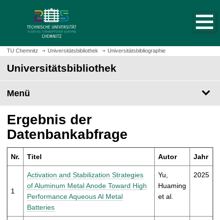
S
S
t
p
a
r
r
i
t
n
TU Chemnitz
Universitätsbibliothek
Universitätsbibliographie
s
g
Universitätsbibliothek
e
e
i
z
t
Menü
u
e
m
a
H
Ergebnis der
u
a
Datenbankabfrage
f
u
r
p
u
Nr.
Titel
Autor
Jahr
t
f
i
Activation and Stabilization Strategies
Yu,
2025
e
n
of Aluminum Metal Anode Toward High
Huaming
n
1
h
Performance Aqueous Al Metal
et al.
a
Batteries
l