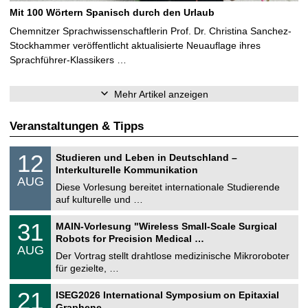
Mit 100 Wörtern Spanisch durch den Urlaub
Chemnitzer Sprachwissenschaftlerin Prof. Dr. Christina Sanchez-
Stockhammer veröffentlicht aktualisierte Neuauflage ihres
Sprachführer-Klassikers …
Mehr Artikel anzeigen
Veranstaltungen & Tipps
S
1
12
Studieren und Leben in Deutschland –
o
2
Interkulturelle Kommunikation
n
.
AUG
s
0
Diese Vorlesung bereitet internationale Studierende
t
8
auf kulturelle und …
i
.
g
2
T
e
3
31
MAIN-Vorlesung "Wireless Small-Scale Surgical
0
U
1
2
Robots for Precision Medical …
C
.
6
AUG
h
0
Der Vortrag stellt drahtlose medizinische Mikroroboter
e
8
für gezielte, …
m
.
n
2
T
i
2
21
ISEG2026 International Symposium on Epitaxial
0
U
t
1
2
Graphene