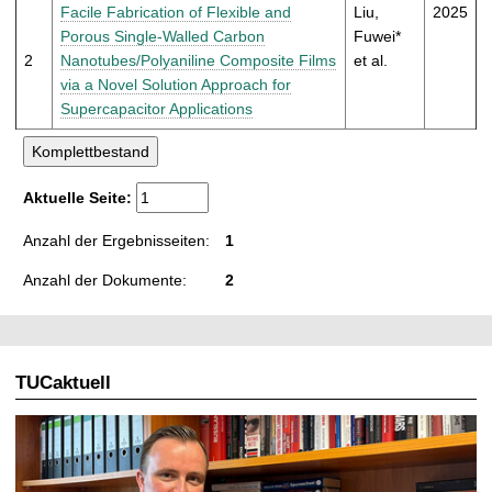
t
Facile Fabrication of Flexible and
Liu,
2025
Porous Single-Walled Carbon
Fuwei*
2
Nanotubes/Polyaniline Composite Films
et al.
via a Novel Solution Approach for
Supercapacitor Applications
Aktuelle Seite:
Anzahl der Ergebnisseiten:
1
Anzahl der Dokumente:
2
TUCaktuell