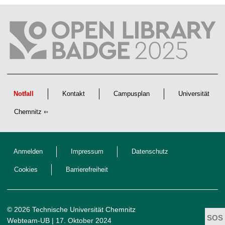
f
t
l
i
c
h
e
n
N
a
c
h
w
Notfall
Kontakt
Campusplan
Universität
u
c
Chemnitz
h
s
Anmelden
Impressum
Datenschutz
Cookies
Barrierefreiheit
© 2026 Technische Universität Chemnitz
Webteam-UB
| 17. Oktober 2024