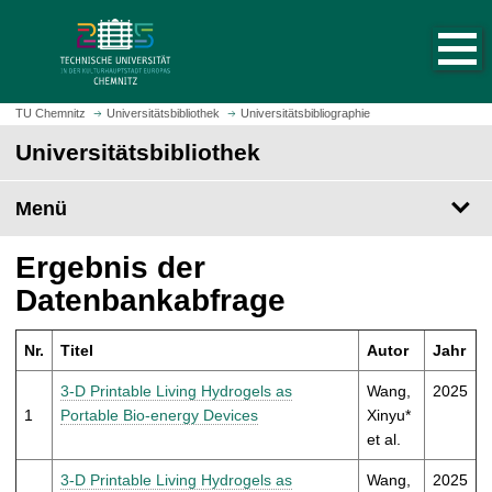
S
S
t
p
a
r
r
i
t
n
TU Chemnitz
Universitätsbibliothek
Universitätsbibliographie
s
g
Universitätsbibliothek
e
e
i
z
t
Menü
u
e
m
a
H
Ergebnis der
u
a
Datenbankabfrage
f
u
r
p
u
Nr.
Titel
Autor
Jahr
t
f
i
3-D Printable Living Hydrogels as
Wang,
2025
e
n
1
Portable Bio-energy Devices
Xinyu*
n
h
et al.
a
l
3-D Printable Living Hydrogels as
Wang,
2025