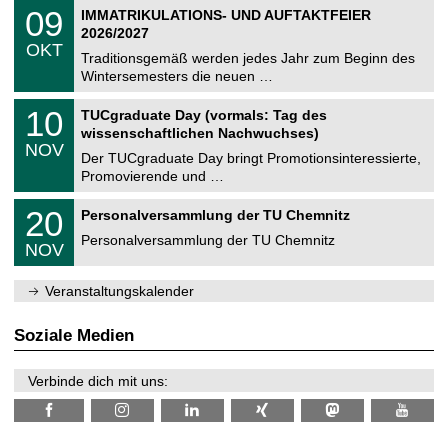
2
T
i
0
09
IMMATRIKULATIONS- UND AUFTAKTFEIER
0
U
t
9
2
2026/2027
C
z
.
6
OKT
h
1
Traditionsgemäß werden jedes Jahr zum Beginn des
e
0
Wintersemesters die neuen …
m
.
n
2
Z
i
1
10
TUCgraduate Day (vormals: Tag des
0
e
t
0
2
wissenschaftlichen Nachwuchses)
n
z
.
6
NOV
t
1
Der TUCgraduate Day bringt Promotionsinteressierte,
r
1
Promovierende und …
u
.
m
2
T
f
2
20
Personalversammlung der TU Chemnitz
0
U
ü
0
2
C
r
Personalversammlung der TU Chemnitz
.
6
NOV
h
d
1
e
e
1
m
n
.
Veranstaltungskalender
n
w
2
i
i
0
t
s
2
Soziale Medien
z
s
6
e
n
Verbinde dich mit uns:
s
c
h
a