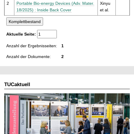
t
2
Portable Bio-energy Devices (Adv. Mater.
Xinyu
18/2025) : Inside Back Cover
et al.
Aktuelle Seite:
Anzahl der Ergebnisseiten:
1
Anzahl der Dokumente:
2
TUCaktuell