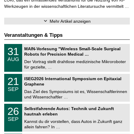
Werkzeugen in der wissenschaftlichen Literatursuche vermittelt …
Mehr Artikel anzeigen
Veranstaltungen & Tipps
T
3
31
MAIN-Vorlesung "Wireless Small-Scale Surgical
U
1
Robots for Precision Medical …
C
.
AUG
h
0
Der Vortrag stellt drahtlose medizinische Mikroroboter
e
8
für gezielte, …
m
.
n
2
T
i
2
21
ISEG2026 International Symposium on Epitaxial
0
U
t
1
2
Graphene
C
z
.
6
SEP
h
0
Das Ziel des Symposiums ist es, Wissenschaftlerinnen
e
9
und Wissenschaftler …
m
.
n
2
T
i
2
26
Selbstfahrende Autos: Technik und Zukunft
0
U
t
6
2
hautnah erleben
C
z
.
6
SEP
h
0
Kannst du dir vorstellen, dass Autos in Zukunft ganz
e
9
allein fahren? In …
m
.
n