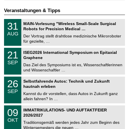
Veranstaltungen & Tipps
T
3
31
MAIN-Vorlesung "Wireless Small-Scale Surgical
U
1
Robots for Precision Medical …
C
.
AUG
h
0
Der Vortrag stellt drahtlose medizinische Mikroroboter
e
8
für gezielte, …
m
.
n
2
T
i
2
21
ISEG2026 International Symposium on Epitaxial
0
U
t
1
2
Graphene
C
z
.
6
SEP
h
0
Das Ziel des Symposiums ist es, Wissenschaftlerinnen
e
9
und Wissenschaftler …
m
.
n
2
T
i
2
26
Selbstfahrende Autos: Technik und Zukunft
0
U
t
6
2
hautnah erleben
C
z
.
6
SEP
h
0
Kannst du dir vorstellen, dass Autos in Zukunft ganz
e
9
allein fahren? In …
m
.
n
2
T
i
0
09
IMMATRIKULATIONS- UND AUFTAKTFEIER
0
U
t
9
2
2026/2027
C
z
.
6
OKT
h
1
Traditionsgemäß werden jedes Jahr zum Beginn des
e
0
Wintersemesters die neuen …
m