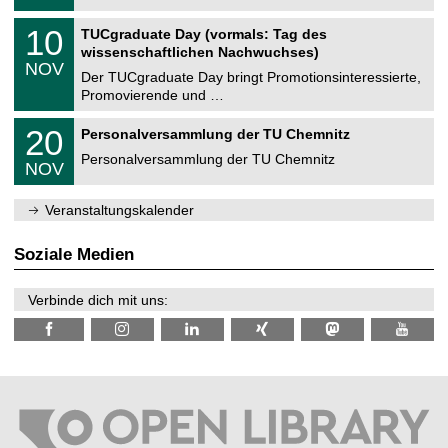
.
n
2
Z
i
1
10
TUCgraduate Day (vormals: Tag des
0
e
t
0
2
wissenschaftlichen Nachwuchses)
n
z
.
6
NOV
t
1
Der TUCgraduate Day bringt Promotionsinteressierte,
r
1
Promovierende und …
u
.
m
2
T
f
2
20
Personalversammlung der TU Chemnitz
0
U
ü
0
2
C
r
Personalversammlung der TU Chemnitz
.
6
NOV
h
d
1
e
e
1
m
n
.
Veranstaltungskalender
n
w
2
i
i
0
t
s
2
Soziale Medien
z
s
6
e
n
Verbinde dich mit uns:
s
c
h
a
f
t
l
i
c
h