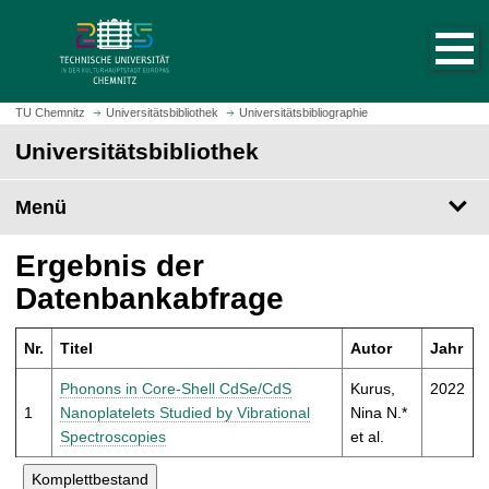
S
S
t
p
a
r
r
i
t
n
TU Chemnitz
Universitätsbibliothek
Universitätsbibliographie
s
g
Universitätsbibliothek
e
e
i
z
t
Menü
u
e
m
a
H
Ergebnis der
u
a
Datenbankabfrage
f
u
r
p
u
Nr.
Titel
Autor
Jahr
t
f
i
Phonons in Core-Shell CdSe/CdS
Kurus,
2022
e
n
1
Nanoplatelets Studied by Vibrational
Nina N.*
n
h
Spectroscopies
et al.
a
l