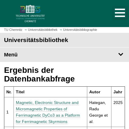
S
S
t
p
a
r
r
i
t
n
TU Chemnitz
Universitätsbibliothek
Universitätsbibliographie
s
g
Universitätsbibliothek
e
e
i
z
t
Menü
u
e
m
a
H
Ergebnis der
u
a
Datenbankabfrage
f
u
r
p
u
Nr.
Titel
Autor
Jahr
t
f
i
Magnetic, Electronic Structure and
Hategan,
2025
e
n
Micromagnetic Properties of
Radu
n
1
h
Ferrimagnetic DyCo3 as a Platform
George et
a
for Ferrimagnetic Skyrmions
al.
l