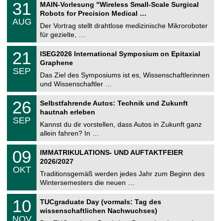
3
31
MAIN-Vorlesung "Wireless Small-Scale Surgical
U
1
Robots for Precision Medical …
C
.
AUG
h
0
Der Vortrag stellt drahtlose medizinische Mikroroboter
e
8
für gezielte, …
m
.
n
2
T
i
2
21
ISEG2026 International Symposium on Epitaxial
0
U
t
1
2
Graphene
C
z
.
6
SEP
h
0
Das Ziel des Symposiums ist es, Wissenschaftlerinnen
e
9
und Wissenschaftler …
m
.
n
2
T
i
2
26
Selbstfahrende Autos: Technik und Zukunft
0
U
t
6
2
hautnah erleben
C
z
.
6
SEP
h
0
Kannst du dir vorstellen, dass Autos in Zukunft ganz
e
9
allein fahren? In …
m
.
n
2
T
i
0
09
IMMATRIKULATIONS- UND AUFTAKTFEIER
0
U
t
9
2
2026/2027
C
z
.
6
OKT
h
1
Traditionsgemäß werden jedes Jahr zum Beginn des
e
0
Wintersemesters die neuen …
m
.
n
2
Z
i
1
10
TUCgraduate Day (vormals: Tag des
0
e
t
0
2
wissenschaftlichen Nachwuchses)
n
z
.
6
NOV
t