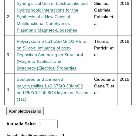
t
Synergistical Use of Electrostatic and
Stiufiuc,
2019
Hydrophobic Interactions for the
Gabriela
2
Synthesis of a New Class of
Fabiola et
Multifunctional Nanohybrids:
al.
Plasmonic Magneto-Liposomes
Polycrystalline La1-xSrxMnO3 Films
Thoma,
2018
on Silicon: Influence of post-
Patrick* et
3
Deposition Annealing on Structural.
al.
(Magneto-)Optical, and
(Magneto-)Electrical Properties
Sputtered and annealed
Ciubotariu,
2015
polycrystalline La0.67Sr0.33MnO3
Oana T. et
4
and PbZr0.2Ti0.8O3 layers on Silicon
al.
(111)
Aktuelle Seite:
Anzahl der Ergebnisseiten:
1