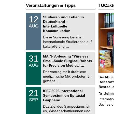
Veranstaltungen & Tipps
TUCaktu
S
1
12
Studieren und Leben in
o
2
Deutschland –
n
.
AUG
s
Interkulturelle
0
t
Kommunikation
8
i
.
Diese Vorlesung bereitet
g
2
e
internationale Studierende auf
0
kulturelle und …
2
6
T
3
31
MAIN-Vorlesung "Wireless
U
1
Small-Scale Surgical Robots
C
.
AUG
h
for Precision Medical …
0
e
8
Der Vortrag stellt drahtlose
m
.
medizinische Mikroroboter für
n
Sachbuch
2
i
gezielte, …
Rohstoff
0
t
2
Bestsell
z
T
6
2
21
ISEG2026 International
U
Dr. Jakob
1
Symposium on Epitaxial
C
.
Internati
SEP
h
Graphene
0
e
Buches da
9
Das Ziel des Symposiums ist
m
.
es, Wissenschaftlerinnen und
n
2