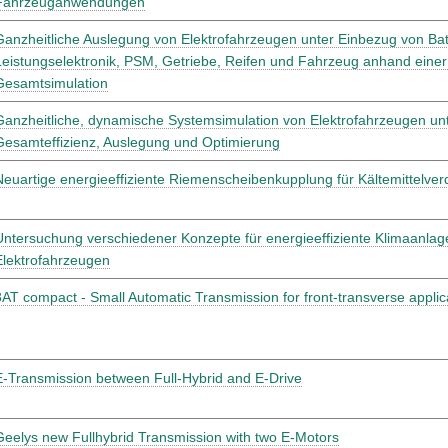
Fahrzeuganwendungen
Ganzheitliche Auslegung von Elektrofahrzeugen unter Einbezug von Bat
Leistungselektronik, PSM, Getriebe, Reifen und Fahrzeug anhand einer
Gesamtsimulation
Ganzheitliche, dynamische Systemsimulation von Elektrofahrzeugen un
Gesamteffizienz, Auslegung und Optimierung
Neuartige energieeffiziente Riemenscheibenkupplung für Kältemittelver
Untersuchung verschiedener Konzepte für energieeffiziente Klimaanlag
Elektrofahrzeugen
8AT compact - Small Automatic Transmission for front-transverse applic
E-Transmission between Full-Hybrid and E-Drive
Geelys new Fullhybrid Transmission with two E-Motors