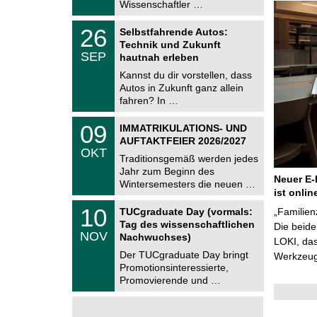
i
Wissenschaftler …
0
t
2
z
T
6
2
26
Selbstfahrende Autos:
U
6
Technik und Zukunft
C
.
SEP
h
hautnah erleben
0
e
9
Kannst du dir vorstellen, dass
m
.
Autos in Zukunft ganz allein
n
2
i
fahren? In …
0
t
2
z
T
6
0
09
IMMATRIKULATIONS- UND
U
9
AUFTAKTFEIER 2026/2027
C
.
OKT
h
1
Traditionsgemäß werden jedes
e
0
Jahr zum Beginn des
m
.
Neuer E-
Wintersemesters die neuen …
n
2
ist onlin
i
0
Z
t
1
10
2
TUCgraduate Day (vormals:
„Familien
e
z
0
6
Tag des wissenschaftlichen
n
Die beid
.
NOV
t
Nachwuchses)
1
LOKI, das
r
1
Der TUCgraduate Day bringt
Werkzeuge
u
.
Promotionsinteressierte,
m
2
f
Promovierende und …
0
ü
2
r
6
d