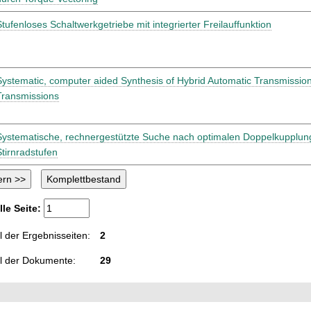
Stufenloses Schaltwerkgetriebe mit integrierter Freilauffunktion
Systematic, computer aided Synthesis of Hybrid Automatic Transmissio
Transmissions
Systematische, rechnergestützte Suche nach optimalen Doppelkupplun
Stirnradstufen
lle Seite:
 der Ergebnisseiten:
2
l der Dokumente:
29