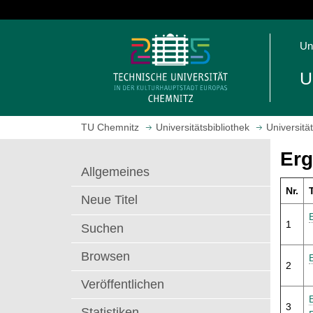
S
p
S
r
Un
t
i
a
n
U
r
g
t
e
s
z
TU Chemnitz
Universitätsbibliothek
Universitä
e
u
i
m
Erg
t
H
Allgemeines
e
a
Nr.
T
a
u
Neue Titel
u
p
1
f
t
Suchen
r
i
Browsen
u
n
2
f
h
Veröffentlichen
e
a
n
l
3
Statistiken