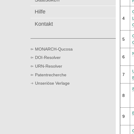
t
Hilfe
4
Kontakt
5
MONARCH-Qucosa
6
DOI-Resolver
URN-Resolver
7
Patentrecherche
Unseriöse Verlage
8
9