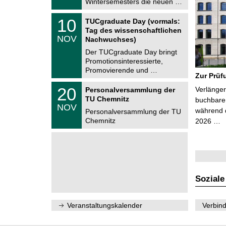
Wintersemesters die neuen …
n
2
i
0
Z
t
1
10
2
TUCgraduate Day (vormals:
e
z
0
6
Tag des wissenschaftlichen
n
.
NOV
t
Nachwuchses)
1
r
1
Der TUCgraduate Day bringt
u
.
Promotionsinteressierte,
m
2
f
Promovierende und …
0
Zur Prüf
ü
2
r
T
6
2
20
Verlänger
Personalversammlung der
d
U
0
TU Chemnitz
e
C
buchbare 
.
NOV
n
h
während d
1
Personalversammlung der TU
w
e
1
Chemnitz
2026 …
i
m
.
s
n
2
s
i
0
e
t
2
n
z
6
s
c
h
Soziale
a
f
t
l
Veranstaltungskalender
Verbind
i
c