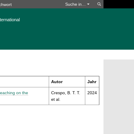
Suchen
Suche in…
ternational
Autor
Jahr
teaching on the
Crespo, B. T. T.
2024
et al.