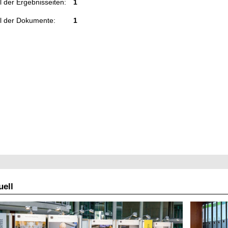
 der Ergebnisseiten:
1
l der Dokumente:
1
ell