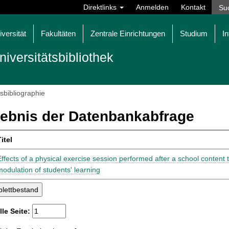
Direktlinks
Anmelden
Kontakt
iversität
Fakultäten
Zentrale Einrichtungen
Studium
In
niversitätsbibliothek
tsbibliographie
ebnis der Datenbankabfrage
itel
Effects of a physical exercise session performed after a school content 
modulation of students' learning
lle Seite: