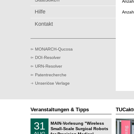
Anzahl
t
Hilfe
Anzah
Kontakt
MONARCH-Qucosa
DOI-Resolver
URN-Resolver
Patentrecherche
Unseriöse Verlage
Veranstaltungen & Tipps
TUCaktu
T
3
31
MAIN-Vorlesung "Wireless
U
1
Small-Scale Surgical Robots
C
.
AUG
h
for Precision Medical …