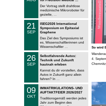
0
e
8
Der Vortrag stellt drahtlose
m
.
medizinische Mikroroboter für
n
2
i
gezielte, …
0
t
2
z
T
6
2
21
ISEG2026 International
U
1
Symposium on Epitaxial
C
.
SEP
h
Graphene
0
e
9
Das Ziel des Symposiums ist
m
.
es, Wissenschaftlerinnen und
n
2
i
Wissenschaftler …
So wird 
0
t
2
z
T
Wanderaus
6
2
26
Selbstfahrende Autos:
U
6
4. Septem
Technik und Zukunft
C
.
SEP
Chemnitz
h
hautnah erleben
0
e
9
Kannst du dir vorstellen, dass
m
.
Autos in Zukunft ganz allein
n
2
i
fahren? In …
0
t
2
z
T
6
0
09
IMMATRIKULATIONS- UND
U
9
AUFTAKTFEIER 2026/2027
C
.
OKT
h
1
Traditionsgemäß werden jedes
e
0
Jahr zum Beginn des
m
.