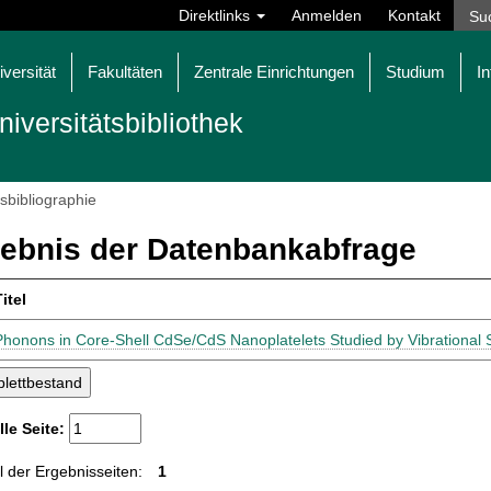
Direktlinks
Anmelden
Kontakt
iversität
Fakultäten
Zentrale Einrichtungen
Studium
In
niversitätsbibliothek
tsbibliographie
ebnis der Datenbankabfrage
itel
Phonons in Core-Shell CdSe/CdS Nanoplatelets Studied by Vibrational 
lle Seite:
 der Ergebnisseiten:
1