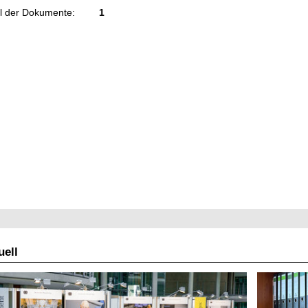
l der Dokumente:
1
ell