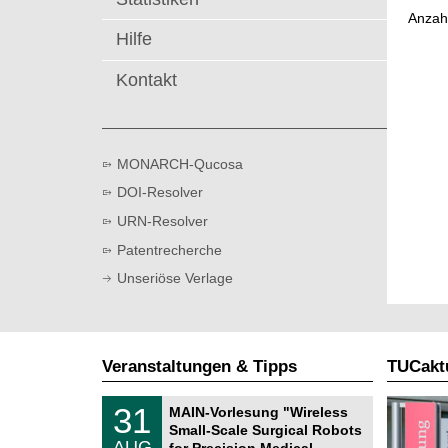
t
Anzah
Hilfe
Kontakt
MONARCH-Qucosa
DOI-Resolver
URN-Resolver
Patentrecherche
Unseriöse Verlage
Veranstaltungen & Tipps
TUCaktu
T
3
31
MAIN-Vorlesung "Wireless
U
1
Small-Scale Surgical Robots
C
.
AUG
h
for Precision Medical …