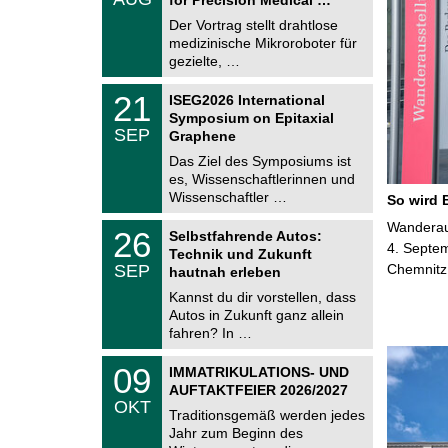
0
e
8
Der Vortrag stellt drahtlose
m
.
medizinische Mikroroboter für
n
2
i
gezielte, …
0
t
2
z
T
6
2
21
ISEG2026 International
U
1
Symposium on Epitaxial
C
.
SEP
h
Graphene
0
e
9
Das Ziel des Symposiums ist
m
.
es, Wissenschaftlerinnen und
n
2
i
Wissenschaftler …
So wird 
0
t
2
z
T
Wanderaus
6
2
26
Selbstfahrende Autos:
U
6
4. Septem
Technik und Zukunft
C
.
SEP
Chemnitz
h
hautnah erleben
0
e
9
Kannst du dir vorstellen, dass
m
.
Autos in Zukunft ganz allein
n
2
i
fahren? In …
0
t
2
z
T
6
0
09
IMMATRIKULATIONS- UND
U
9
AUFTAKTFEIER 2026/2027
C
.
OKT
h
1
Traditionsgemäß werden jedes
e
0
Jahr zum Beginn des
m
.