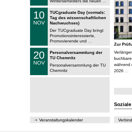
Wintersemesters die neuen …
n
2
i
0
Z
t
1
10
2
TUCgraduate Day (vormals:
e
z
0
6
Tag des wissenschaftlichen
n
.
NOV
t
Nachwuchses)
1
r
1
Der TUCgraduate Day bringt
u
.
Promotionsinteressierte,
m
2
f
Promovierende und …
0
Zur Prüf
ü
2
r
T
6
2
20
Verlänger
Personalversammlung der
d
U
0
TU Chemnitz
e
C
buchbare 
.
NOV
n
h
während d
1
Personalversammlung der TU
w
e
1
Chemnitz
2026 …
i
m
.
s
n
2
s
i
0
e
t
2
n
z
6
s
c
h
Soziale
a
f
t
l
Veranstaltungskalender
Verbind
i
c