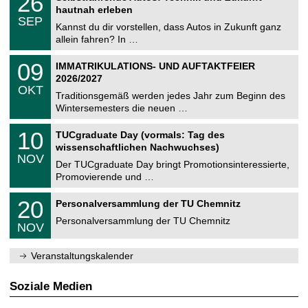
26
U
t
6
2
hautnah erleben
C
z
.
6
SEP
h
0
Kannst du dir vorstellen, dass Autos in Zukunft ganz
e
9
allein fahren? In …
m
.
n
2
T
i
0
09
IMMATRIKULATIONS- UND AUFTAKTFEIER
0
U
t
9
2
2026/2027
C
z
.
6
OKT
h
1
Traditionsgemäß werden jedes Jahr zum Beginn des
e
0
Wintersemesters die neuen …
m
.
n
2
Z
i
1
10
TUCgraduate Day (vormals: Tag des
0
e
t
0
2
wissenschaftlichen Nachwuchses)
n
z
.
6
NOV
t
1
Der TUCgraduate Day bringt Promotionsinteressierte,
r
1
Promovierende und …
u
.
m
2
T
f
2
20
Personalversammlung der TU Chemnitz
0
U
ü
0
2
C
r
Personalversammlung der TU Chemnitz
.
6
NOV
h
d
1
e
e
1
m
n
.
Veranstaltungskalender
n
w
2
i
i
0
t
s
2
Soziale Medien
z
s
6
e