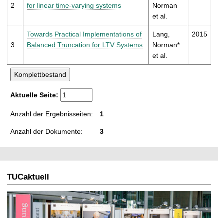
t
2
for linear time-varying systems
Norman
et al.
Towards Practical Implementations of
Lang,
2015
3
Balanced Truncation for LTV Systems
Norman*
et al.
Aktuelle Seite:
Anzahl der Ergebnisseiten:
1
Anzahl der Dokumente:
3
TUCaktuell