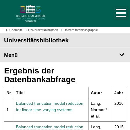
S
S
t
p
a
r
r
i
t
n
TU Chemnitz
Universitätsbibliothek
Universitätsbibliographie
s
g
Universitätsbibliothek
e
e
i
z
t
Menü
u
e
m
a
H
Ergebnis der
u
a
Datenbankabfrage
f
u
r
p
u
Nr.
Titel
Autor
Jahr
t
f
i
Balanced truncation model reduction
Lang,
2016
e
n
1
for linear time-varying systems
Norman*
n
h
et al.
a
l
Balanced truncation model reduction
Lang,
2015