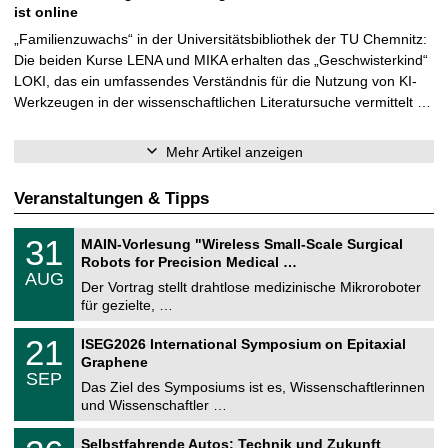
ist online
„Familienzuwachs“ in der Universitätsbibliothek der TU Chemnitz:
Die beiden Kurse LENA und MIKA erhalten das „Geschwisterkind“
LOKI, das ein umfassendes Verständnis für die Nutzung von KI-
Werkzeugen in der wissenschaftlichen Literatursuche vermittelt …
Mehr Artikel anzeigen
Veranstaltungen & Tipps
T
3
31
MAIN-Vorlesung "Wireless Small-Scale Surgical
U
1
Robots for Precision Medical …
C
.
AUG
h
0
Der Vortrag stellt drahtlose medizinische Mikroroboter
e
8
für gezielte, …
m
.
n
2
T
i
2
21
ISEG2026 International Symposium on Epitaxial
0
U
t
1
2
Graphene
C
z
.
6
SEP
h
0
Das Ziel des Symposiums ist es, Wissenschaftlerinnen
e
9
und Wissenschaftler …
m
.
n
2
T
i
2
Selbstfahrende Autos: Technik und Zukunft
0