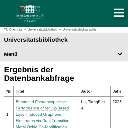
S
S
t
p
a
r
r
i
t
n
TU Chemnitz
Universitätsbibliothek
Universitätsbibliographie
s
g
Universitätsbibliothek
e
e
i
z
t
Menü
u
e
m
a
H
Ergebnis der
u
a
Datenbankabfrage
f
u
r
p
u
Nr.
Titel
Autor
Jahr
t
f
i
Enhanced Pseudocapacitive
Lu, Tianqi* et
2025
e
n
Performance of MnO2-Based
al.
n
h
1
Laser-Induced Graphene
a
Electrodes via Dual Transition
l
Metal Oxide Co-Modification