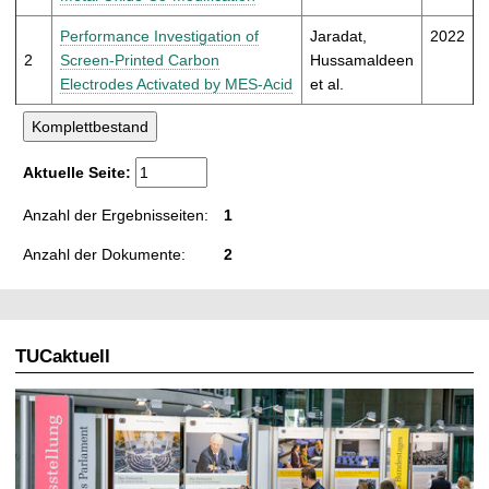
t
Performance Investigation of
Jaradat,
2022
2
Screen-Printed Carbon
Hussamaldeen
Electrodes Activated by MES-Acid
et al.
Aktuelle Seite:
Anzahl der Ergebnisseiten:
1
Anzahl der Dokumente:
2
TUCaktuell