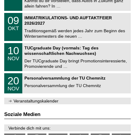
0
Kannst du dir vorstellen, dass Autos in Zukunft ganz
e
9
allein fahren? In …
m
.
n
2
T
i
0
09
IMMATRIKULATIONS- UND AUFTAKTFEIER
0
U
t
9
2
2026/2027
C
z
.
6
OKT
h
1
Traditionsgemäß werden jedes Jahr zum Beginn des
e
0
Wintersemesters die neuen …
m
.
n
2
Z
i
1
10
TUCgraduate Day (vormals: Tag des
0
e
t
0
2
wissenschaftlichen Nachwuchses)
n
z
.
6
NOV
t
1
Der TUCgraduate Day bringt Promotionsinteressierte,
r
1
Promovierende und …
u
.
m
2
T
f
2
20
Personalversammlung der TU Chemnitz
0
U
ü
0
2
C
r
Personalversammlung der TU Chemnitz
.
6
NOV
h
d
1
e
e
1
m
n
.
Veranstaltungskalender
n
w
2
i
i
0
t
s
2
Soziale Medien
z
s
6
e
n
Verbinde dich mit uns:
s