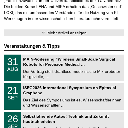
„Familienzuwachs“ in der Universitätsbibliothek der TU Chemnitz:
Die beiden Kurse LENA und MIKA erhalten das „Geschwisterkind“
LOKI, das ein umfassendes Verständnis für die Nutzung von KI-
Werkzeugen in der wissenschaftlichen Literatursuche vermittelt …
Mehr Artikel anzeigen
Veranstaltungen & Tipps
T
3
31
MAIN-Vorlesung "Wireless Small-Scale Surgical
U
1
Robots for Precision Medical …
C
.
AUG
h
0
Der Vortrag stellt drahtlose medizinische Mikroroboter
e
8
für gezielte, …
m
.
n
2
T
i
2
21
ISEG2026 International Symposium on Epitaxial
0
U
t
1
2
Graphene
C
z
.
6
SEP
h
0
Das Ziel des Symposiums ist es, Wissenschaftlerinnen
e
9
und Wissenschaftler …
m
.
n
2
T
i
2
26
Selbstfahrende Autos: Technik und Zukunft
0
U
t
6
2
hautnah erleben
C
z
.
6
SEP
h