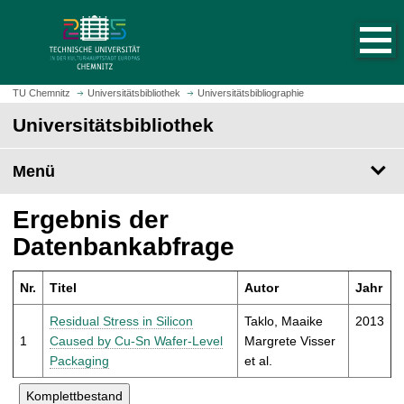
S
S
t
p
a
r
r
i
t
n
TU Chemnitz
Universitätsbibliothek
Universitätsbibliographie
s
g
Universitätsbibliothek
e
e
i
z
t
Menü
u
e
m
a
H
Ergebnis der
u
a
Datenbankabfrage
f
u
r
p
u
Nr.
Titel
Autor
Jahr
t
f
i
Residual Stress in Silicon
Taklo, Maaike
2013
e
n
1
Caused by Cu-Sn Wafer-Level
Margrete Visser
n
h
Packaging
et al.
a
l