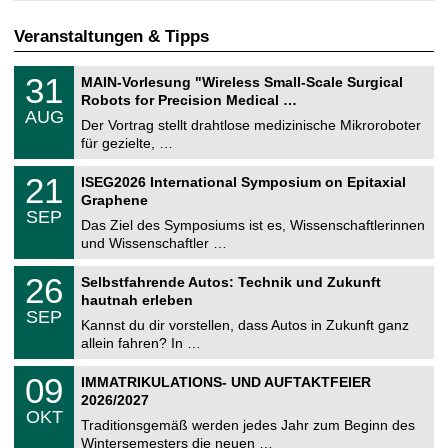
Veranstaltungen & Tipps
T
3
31
MAIN-Vorlesung "Wireless Small-Scale Surgical
U
1
Robots for Precision Medical …
C
.
AUG
h
0
Der Vortrag stellt drahtlose medizinische Mikroroboter
e
8
für gezielte, …
m
.
n
2
T
i
2
21
ISEG2026 International Symposium on Epitaxial
0
U
t
1
2
Graphene
C
z
.
6
SEP
h
0
Das Ziel des Symposiums ist es, Wissenschaftlerinnen
e
9
und Wissenschaftler …
m
.
n
2
T
i
2
26
Selbstfahrende Autos: Technik und Zukunft
0
U
t
6
2
hautnah erleben
C
z
.
6
SEP
h
0
Kannst du dir vorstellen, dass Autos in Zukunft ganz
e
9
allein fahren? In …
m
.
n
2
T
i
0
09
IMMATRIKULATIONS- UND AUFTAKTFEIER
0
U
t
9
2
2026/2027
C
z
.
6
OKT
h
1
Traditionsgemäß werden jedes Jahr zum Beginn des
e
0
Wintersemesters die neuen …
m