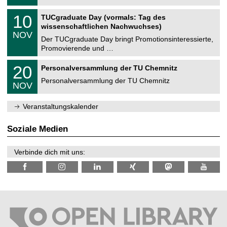
.
n
2
Z
i
1
10
TUCgraduate Day (vormals: Tag des
0
e
t
0
2
wissenschaftlichen Nachwuchses)
n
z
.
6
NOV
t
1
Der TUCgraduate Day bringt Promotionsinteressierte,
r
1
Promovierende und …
u
.
m
2
T
f
2
20
Personalversammlung der TU Chemnitz
0
U
ü
0
2
C
r
Personalversammlung der TU Chemnitz
.
6
NOV
h
d
1
e
e
1
m
n
.
Veranstaltungskalender
n
w
2
i
i
0
t
s
2
Soziale Medien
z
s
6
e
n
Verbinde dich mit uns:
s
c
h
a
f
t
l
i
c
h