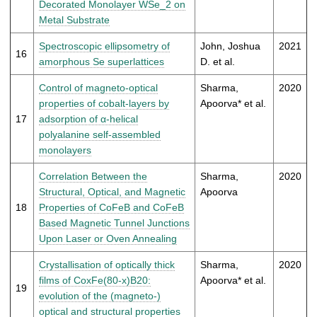
Decorated Monolayer WSe_2 on
Metal Substrate
Spectroscopic ellipsometry of
John, Joshua
2021
16
amorphous Se superlattices
D. et al.
Control of magneto-optical
Sharma,
2020
properties of cobalt-layers by
Apoorva* et al.
17
adsorption of α-helical
polyalanine self-assembled
monolayers
Correlation Between the
Sharma,
2020
Structural, Optical, and Magnetic
Apoorva
18
Properties of CoFeB and CoFeB
Based Magnetic Tunnel Junctions
Upon Laser or Oven Annealing
Crystallisation of optically thick
Sharma,
2020
films of CoxFe(80-x)B20:
Apoorva* et al.
19
evolution of the (magneto-)
optical and structural properties