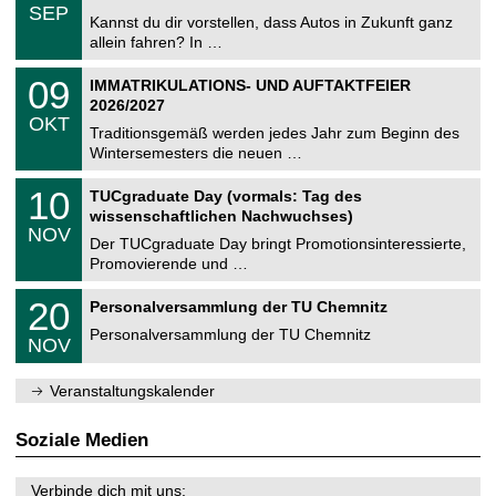
z
.
6
SEP
h
0
Kannst du dir vorstellen, dass Autos in Zukunft ganz
e
9
allein fahren? In …
m
.
n
2
T
i
0
09
IMMATRIKULATIONS- UND AUFTAKTFEIER
0
U
t
9
2
2026/2027
C
z
.
6
OKT
h
1
Traditionsgemäß werden jedes Jahr zum Beginn des
e
0
Wintersemesters die neuen …
m
.
n
2
Z
i
1
10
TUCgraduate Day (vormals: Tag des
0
e
t
0
2
wissenschaftlichen Nachwuchses)
n
z
.
6
NOV
t
1
Der TUCgraduate Day bringt Promotionsinteressierte,
r
1
Promovierende und …
u
.
m
2
T
f
2
20
Personalversammlung der TU Chemnitz
0
U
ü
0
2
C
r
Personalversammlung der TU Chemnitz
.
6
NOV
h
d
1
e
e
1
m
n
.
Veranstaltungskalender
n
w
2
i
i
0
t
s
2
Soziale Medien
z
s
6
e
n
Verbinde dich mit uns: