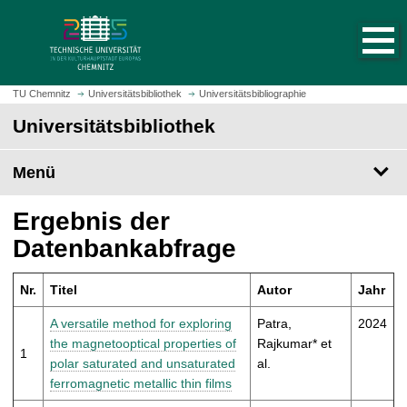
S
S
t
p
a
r
r
i
t
n
TU Chemnitz
Universitätsbibliothek
Universitätsbibliographie
s
g
Universitätsbibliothek
e
e
i
z
t
Menü
u
e
m
a
H
Ergebnis der
u
a
Datenbankabfrage
f
u
r
p
u
Nr.
Titel
Autor
Jahr
t
f
i
A versatile method for exploring
Patra,
2024
e
n
the magnetooptical properties of
Rajkumar* et
n
1
h
polar saturated and unsaturated
al.
a
ferromagnetic metallic thin films
l