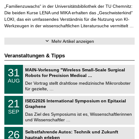
„Familienzuwachs“ in der Universitätsbibliothek der TU Chemnitz:
Die beiden Kurse LENA und MIKA erhalten das „Geschwisterkind“
LOKI, das ein umfassendes Verständnis für die Nutzung von KI-
Werkzeugen in der wissenschaftlichen Literatursuche vermittelt …
Mehr Artikel anzeigen
Veranstaltungen & Tipps
T
3
31
MAIN-Vorlesung "Wireless Small-Scale Surgical
U
1
Robots for Precision Medical …
C
.
AUG
h
0
Der Vortrag stellt drahtlose medizinische Mikroroboter
e
8
für gezielte, …
m
.
n
2
T
i
2
21
ISEG2026 International Symposium on Epitaxial
0
U
t
1
2
Graphene
C
z
.
6
SEP
h
0
Das Ziel des Symposiums ist es, Wissenschaftlerinnen
e
9
und Wissenschaftler …
m
.
n
2
T
i
2
26
Selbstfahrende Autos: Technik und Zukunft
0
U
t
6
2
hautnah erleben
C