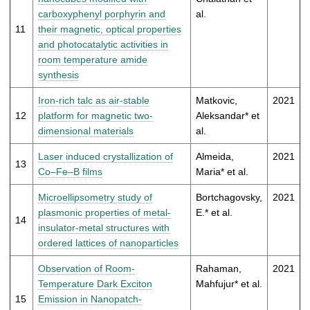
carboxyphenyl porphyrin and
al.
11
their magnetic, optical properties
and photocatalytic activities in
room temperature amide
synthesis
Iron-rich talc as air-stable
Matkovic,
2021
12
platform for magnetic two-
Aleksandar* et
dimensional materials
al.
Laser induced crystallization of
Almeida,
2021
13
Co–Fe–B films
Maria* et al.
Microellipsometry study of
Bortchagovsky,
2021
plasmonic properties of metal-
E.* et al.
14
insulator-metal structures with
ordered lattices of nanoparticles
Observation of Room-
Rahaman,
2021
Temperature Dark Exciton
Mahfujur* et al.
15
Emission in Nanopatch-