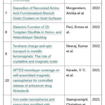
Deposition of Nanosized Amino
Morgenstern,
2022
7
Acid Functionalized Bismuth
Annika et al.
Oxido Clusters on Gold Surfaces
Dielectric Function of 2D
Peci, Ermes et
2022
8
Tungsten Disulfide in Homo- and
al.
Heterobilayer Stacking
Terahertz charge and spin
Neeraj, Kumar
2022
transport in metallic
et al.
9
ferromagnets: The role of
crystalline and magnetic order
APTES monolayer coverage on
Karade, V. C.
2021
self-assembled magnetic
et al.
10
nanospheres for controlled
release of anticancer drug
Nintedanib
Iron oxide nanospheres and
Saengruengrit,
2021
nanocubes modified with
Chalathan et