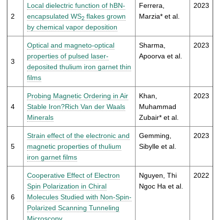
t
Local dielectric function of hBN-
Ferrera,
2023
2
encapsulated WS
flakes grown
Marzia* et al.
2
by chemical vapor deposition
Optical and magneto-optical
Sharma,
2023
properties of pulsed laser-
Apoorva et al.
3
deposited thulium iron garnet thin
films
Probing Magnetic Ordering in Air
Khan,
2023
4
Stable Iron?Rich Van der Waals
Muhammad
Minerals
Zubair* et al.
Strain effect of the electronic and
Gemming,
2023
5
magnetic properties of thulium
Sibylle et al.
iron garnet films
Cooperative Effect of Electron
Nguyen, Thi
2022
Spin Polarization in Chiral
Ngoc Ha et al.
6
Molecules Studied with Non-Spin-
Polarized Scanning Tunneling
Microscopy