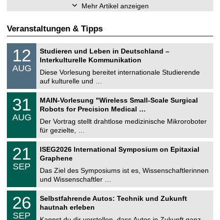
Mehr Artikel anzeigen
Veranstaltungen & Tipps
S
1
12
Studieren und Leben in Deutschland –
o
2
Interkulturelle Kommunikation
n
.
AUG
s
0
Diese Vorlesung bereitet internationale Studierende
t
8
auf kulturelle und …
i
.
g
2
T
e
3
31
MAIN-Vorlesung "Wireless Small-Scale Surgical
0
U
1
2
Robots for Precision Medical …
C
.
6
AUG
h
0
Der Vortrag stellt drahtlose medizinische Mikroroboter
e
8
für gezielte, …
m
.
n
2
T
i
2
21
ISEG2026 International Symposium on Epitaxial
0
U
t
1
2
Graphene
C
z
.
6
SEP
h
0
Das Ziel des Symposiums ist es, Wissenschaftlerinnen
e
9
und Wissenschaftler …
m
.
n
2
T
i
2
26
Selbstfahrende Autos: Technik und Zukunft
0
U
t
6
2
hautnah erleben
C
z
.
6
SEP
h
0
Kannst du dir vorstellen, dass Autos in Zukunft ganz