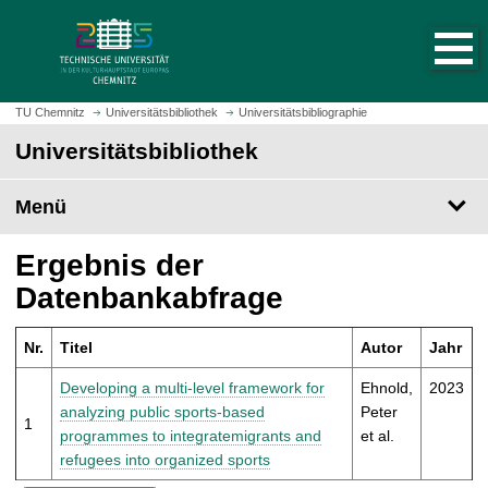
S
S
t
p
a
r
r
i
t
n
TU Chemnitz
Universitätsbibliothek
Universitätsbibliographie
s
g
Universitätsbibliothek
e
e
i
z
t
Menü
u
e
m
a
H
Ergebnis der
u
a
Datenbankabfrage
f
u
r
p
u
Nr.
Titel
Autor
Jahr
t
f
i
Developing a multi-level framework for
Ehnold,
2023
e
n
analyzing public sports-based
Peter
n
1
h
programmes to integratemigrants and
et al.
a
refugees into organized sports
l