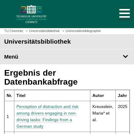
S
S
t
p
a
r
r
i
t
n
TU Chemnitz
Universitätsbibliothek
Universitätsbibliographie
s
g
Universitätsbibliothek
e
e
i
z
t
Menü
u
e
m
a
H
Ergebnis der
u
a
Datenbankabfrage
f
u
r
p
u
Nr.
Titel
Autor
Jahr
t
f
i
Perception of distraction and risk
Kreusslein,
2025
e
n
among drivers engaging in non-
Maria* et
n
1
h
driving tasks: Findings from a
al.
a
German study
l