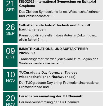
i
2
21
ISEG2026 International Symposium on Epitaxial
0
U
t
1
2
Graphene
C
z
.
6
SEP
h
0
Das Ziel des Symposiums ist es, Wissenschaftlerinnen
e
9
und Wissenschaftler …
m
.
n
2
T
i
2
26
Selbstfahrende Autos: Technik und Zukunft
0
U
t
6
2
hautnah erleben
C
z
.
6
SEP
h
0
Kannst du dir vorstellen, dass Autos in Zukunft ganz
e
9
allein fahren? In …
m
.
n
2
T
i
0
09
IMMATRIKULATIONS- UND AUFTAKTFEIER
0
U
t
9
2
2026/2027
C
z
.
6
OKT
h
1
Traditionsgemäß werden jedes Jahr zum Beginn des
e
0
Wintersemesters die neuen …
m
.
n
2
Z
i
1
10
TUCgraduate Day (vormals: Tag des
0
e
t
0
2
wissenschaftlichen Nachwuchses)
n
z
.
6
NOV
t
1
Der TUCgraduate Day bringt Promotionsinteressierte,
r
1
Promovierende und …
u
.
m
2
T
f
2
20
Personalversammlung der TU Chemnitz
0
U
ü
0
2
C
r
Personalversammlung der TU Chemnitz
.
6
NOV
h
d
1