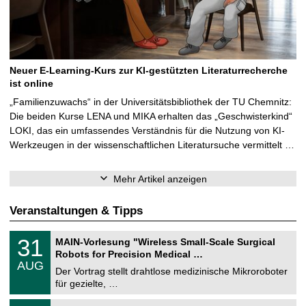
Neuer E-Learning-Kurs zur KI-gestützten Literaturrecherche
ist online
„Familienzuwachs“ in der Universitätsbibliothek der TU Chemnitz:
Die beiden Kurse LENA und MIKA erhalten das „Geschwisterkind“
LOKI, das ein umfassendes Verständnis für die Nutzung von KI-
Werkzeugen in der wissenschaftlichen Literatursuche vermittelt …
Mehr Artikel anzeigen
Veranstaltungen & Tipps
T
3
31
MAIN-Vorlesung "Wireless Small-Scale Surgical
U
1
Robots for Precision Medical …
C
.
AUG
h
0
Der Vortrag stellt drahtlose medizinische Mikroroboter
e
8
für gezielte, …
m
.
n
2
T