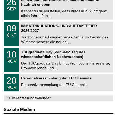
26
0
U
t
6
2
hautnah erleben
C
z
.
6
SEP
h
0
Kannst du dir vorstellen, dass Autos in Zukunft ganz
e
9
allein fahren? In …
m
.
n
2
T
i
0
09
IMMATRIKULATIONS- UND AUFTAKTFEIER
0
U
t
9
2
2026/2027
C
z
.
6
OKT
h
1
Traditionsgemäß werden jedes Jahr zum Beginn des
e
0
Wintersemesters die neuen …
m
.
n
2
Z
i
1
10
TUCgraduate Day (vormals: Tag des
0
e
t
0
2
wissenschaftlichen Nachwuchses)
n
z
.
6
NOV
t
1
Der TUCgraduate Day bringt Promotionsinteressierte,
r
1
Promovierende und …
u
.
m
2
T
f
2
20
Personalversammlung der TU Chemnitz
0
U
ü
0
2
C
r
Personalversammlung der TU Chemnitz
.
6
NOV
h
d
1
e
e
1
m
n
.
Veranstaltungskalender
n
w
2
i
i
0
t
s
2
Soziale Medien
z
s
6
e