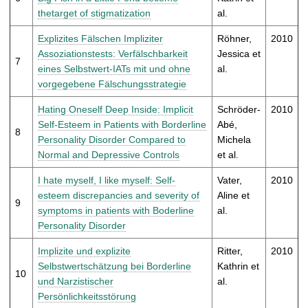
thetarget of stigmatization
al.
Explizites Fälschen Impliziter
Röhner,
2010
Assoziationstests: Verfälschbarkeit
Jessica et
7
eines Selbstwert-IATs mit und ohne
al.
vorgegebene Fälschungsstrategie
Hating Oneself Deep Inside: Implicit
Schröder-
2010
Self-Esteem in Patients with Borderline
Abé,
8
Personality Disorder Compared to
Michela
Normal and Depressive Controls
et al.
I hate myself, I like myself: Self-
Vater,
2010
esteem discrepancies and severity of
Aline et
9
symptoms in patients with Boderline
al.
Personality Disorder
Implizite und explizite
Ritter,
2010
Selbstwertschätzung bei Borderline
Kathrin et
10
und Narzistischer
al.
Persönlichkeitsstörung