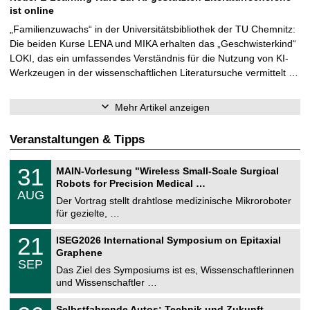
ist online
„Familienzuwachs“ in der Universitätsbibliothek der TU Chemnitz:
Die beiden Kurse LENA und MIKA erhalten das „Geschwisterkind“
LOKI, das ein umfassendes Verständnis für die Nutzung von KI-
Werkzeugen in der wissenschaftlichen Literatursuche vermittelt …
Mehr Artikel anzeigen
Veranstaltungen & Tipps
T
3
31
MAIN-Vorlesung "Wireless Small-Scale Surgical
U
1
Robots for Precision Medical …
C
.
AUG
h
0
Der Vortrag stellt drahtlose medizinische Mikroroboter
e
8
für gezielte, …
m
.
n
2
T
i
2
21
ISEG2026 International Symposium on Epitaxial
0
U
t
1
2
Graphene
C
z
.
6
SEP
h
0
Das Ziel des Symposiums ist es, Wissenschaftlerinnen
e
9
und Wissenschaftler …
m
.
n
2
T
i
2
Selbstfahrende Autos: Technik und Zukunft