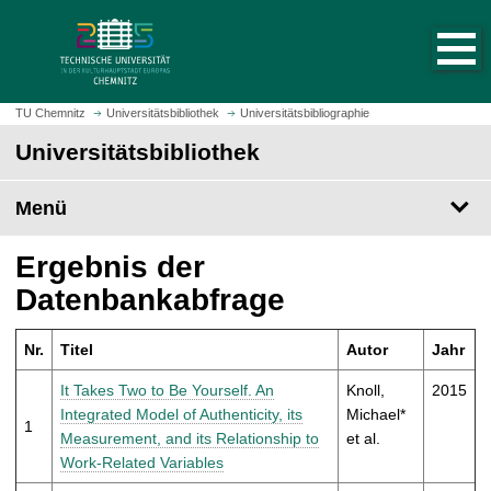
S
S
t
p
a
r
r
i
t
n
TU Chemnitz
Universitätsbibliothek
Universitätsbibliographie
s
g
Universitätsbibliothek
e
e
i
z
t
Menü
u
e
m
a
H
Ergebnis der
u
a
Datenbankabfrage
f
u
r
p
u
Nr.
Titel
Autor
Jahr
t
f
i
It Takes Two to Be Yourself. An
Knoll,
2015
e
n
Integrated Model of Authenticity, its
Michael*
n
1
h
Measurement, and its Relationship to
et al.
a
Work-Related Variables
l