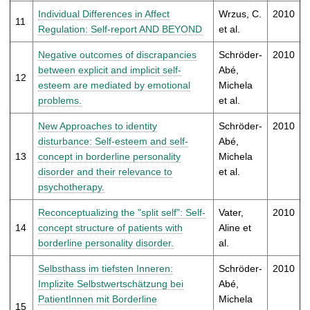
Individual Differences in Affect
Wrzus, C.
2010
11
Regulation: Self-report AND BEYOND
et al.
Negative outcomes of discrapancies
Schröder-
2010
between explicit and implicit self-
Abé,
12
esteem are mediated by emotional
Michela
problems.
et al.
New Approaches to identity
Schröder-
2010
disturbance: Self-esteem and self-
Abé,
13
concept in borderline personality
Michela
disorder and their relevance to
et al.
psychotherapy.
Reconceptualizing the "split self": Self-
Vater,
2010
14
concept structure of patients with
Aline et
borderline personality disorder.
al.
Selbsthass im tiefsten Inneren:
Schröder-
2010
Implizite Selbstwertschätzung bei
Abé,
PatientInnen mit Borderline
Michela
15