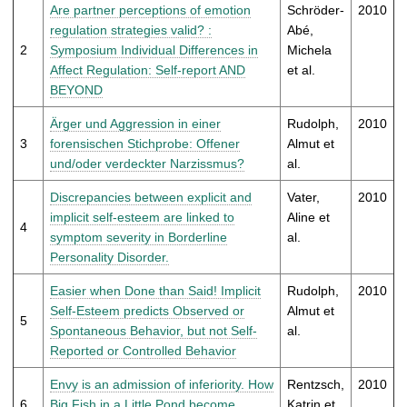
t
Are partner perceptions of emotion
Schröder-
2010
regulation strategies valid? :
Abé,
2
Symposium Individual Differences in
Michela
Affect Regulation: Self-report AND
et al.
BEYOND
Ärger und Aggression in einer
Rudolph,
2010
3
forensischen Stichprobe: Offener
Almut et
und/oder verdeckter Narzissmus?
al.
Discrepancies between explicit and
Vater,
2010
implicit self-esteem are linked to
Aline et
4
symptom severity in Borderline
al.
Personality Disorder.
Easier when Done than Said! Implicit
Rudolph,
2010
Self-Esteem predicts Observed or
Almut et
5
Spontaneous Behavior, but not Self-
al.
Reported or Controlled Behavior
Envy is an admission of inferiority. How
Rentzsch,
2010
6
Big Fish in a Little Pond become
Katrin et