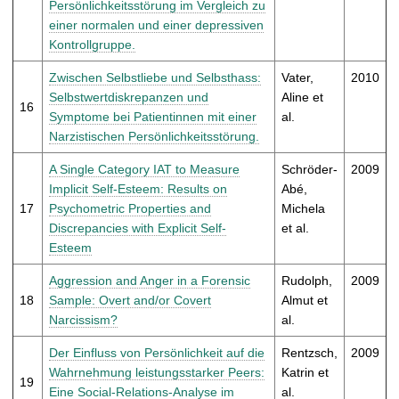
Persönlichkeitsstörung im Vergleich zu
einer normalen und einer depressiven
Kontrollgruppe.
Zwischen Selbstliebe und Selbsthass:
Vater,
2010
Selbstwertdiskrepanzen und
Aline et
16
Symptome bei Patientinnen mit einer
al.
Narzistischen Persönlichkeitsstörung.
A Single Category IAT to Measure
Schröder-
2009
Implicit Self-Esteem: Results on
Abé,
17
Psychometric Properties and
Michela
Discrepancies with Explicit Self-
et al.
Esteem
Aggression and Anger in a Forensic
Rudolph,
2009
18
Sample: Overt and/or Covert
Almut et
Narcissism?
al.
Der Einfluss von Persönlichkeit auf die
Rentzsch,
2009
Wahrnehmung leistungsstarker Peers:
Katrin et
19
Eine Social-Relations-Analyse im
al.