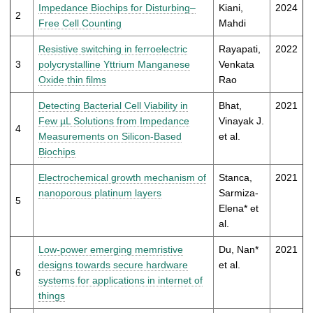
t
Impedance Biochips for Disturbing–
Kiani,
2024
2
Free Cell Counting
Mahdi
Resistive switching in ferroelectric
Rayapati,
2022
3
polycrystalline Yttrium Manganese
Venkata
Oxide thin films
Rao
Detecting Bacterial Cell Viability in
Bhat,
2021
Few µL Solutions from Impedance
Vinayak J.
4
Measurements on Silicon-Based
et al.
Biochips
Electrochemical growth mechanism of
Stanca,
2021
nanoporous platinum layers
Sarmiza-
5
Elena* et
al.
Low-power emerging memristive
Du, Nan*
2021
designs towards secure hardware
et al.
6
systems for applications in internet of
things