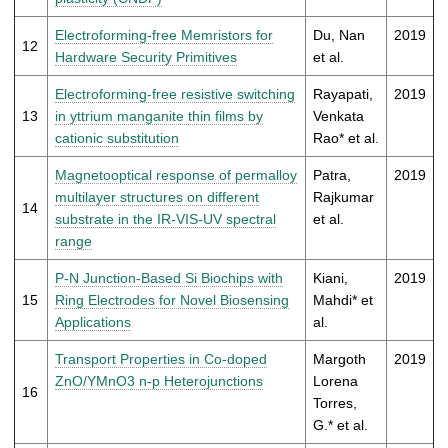
Electroforming-free Memristors for
Du, Nan
2019
12
Hardware Security Primitives
et al.
Electroforming-free resistive switching
Rayapati,
2019
13
in yttrium manganite thin films by
Venkata
cationic substitution
Rao* et al.
Magnetooptical response of permalloy
Patra,
2019
multilayer structures on different
Rajkumar
14
substrate in the IR-VIS-UV spectral
et al.
range
P-N Junction-Based Si Biochips with
Kiani,
2019
15
Ring Electrodes for Novel Biosensing
Mahdi* et
Applications
al.
Transport Properties in Co-doped
Margoth
2019
ZnO/YMnO3 n-p Heterojunctions
Lorena
16
Torres,
G.* et al.