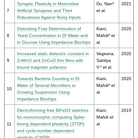
Synaptic Plasticity in Memristive
Du, Nan*
2021
7
Artificial Synapses and Their
et al.
Robustness Against Noisy Inputs
Disturbing-Free Determination of
Kiani,
2020
8
Yeast Concentration in DI Water and
Mahdi* et
in Glucose Using Impedance Biochips
al.
Increased static dielectric constant in
Vegesna,
2020
9
ZnMnO and ZnCoO thin films with
Sahitya
bound magnetic polarons
V.* et al.
Towards Bacteria Counting in DI
Kiani,
2020
Water of Several Microliters or
Mahdi* et
10
Growing Suspension Using
al.
Impedance Biochips
Electroforming-free BiFeO3 switches
Kiani,
2019
for neuromorphic computing Spike-
Mahdi et
11
timing dependent plasticity (STDP)
al.
and cycle-number dependent
plasticity (CNDP)