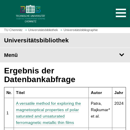
S
S
t
p
a
r
r
i
t
n
TU Chemnitz
Universitätsbibliothek
Universitätsbibliographie
s
g
Universitätsbibliothek
e
e
i
z
t
Menü
u
e
m
a
H
Ergebnis der
u
a
Datenbankabfrage
f
u
r
p
u
Nr.
Titel
Autor
Jahr
t
f
i
A versatile method for exploring the
Patra,
2024
e
n
magnetooptical properties of polar
Rajkumar*
n
1
h
saturated and unsaturated
et al.
a
ferromagnetic metallic thin films
l