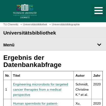
S
S
t
p
a
r
r
i
t
n
TU Chemnitz
Universitätsbibliothek
Universitätsbibliographie
s
g
Universitätsbibliothek
e
e
i
z
t
Menü
u
e
m
a
H
Ergebnis der
u
a
Datenbankabfrage
f
u
r
p
u
Nr.
Titel
Autor
Jahr
t
f
i
Engineering microrobots for targeted
Schmidt,
2020
e
n
1
cancer therapies from a medical
Christine
n
h
perspective
K.* et al.
a
l
Human spermbots for patient-
Xu,
2020