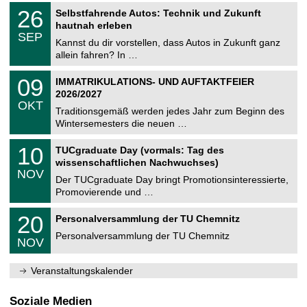
2
T
i
2
26
Selbstfahrende Autos: Technik und Zukunft
0
U
t
6
2
hautnah erleben
C
z
.
6
SEP
h
0
Kannst du dir vorstellen, dass Autos in Zukunft ganz
e
9
allein fahren? In …
m
.
n
2
T
i
0
09
IMMATRIKULATIONS- UND AUFTAKTFEIER
0
U
t
9
2
2026/2027
C
z
.
6
OKT
h
1
Traditionsgemäß werden jedes Jahr zum Beginn des
e
0
Wintersemesters die neuen …
m
.
n
2
Z
i
1
10
TUCgraduate Day (vormals: Tag des
0
e
t
0
2
wissenschaftlichen Nachwuchses)
n
z
.
6
NOV
t
1
Der TUCgraduate Day bringt Promotionsinteressierte,
r
1
Promovierende und …
u
.
m
2
T
f
2
20
Personalversammlung der TU Chemnitz
0
U
ü
0
2
C
r
Personalversammlung der TU Chemnitz
.
6
NOV
h
d
1
e
e
1
m
n
.
Veranstaltungskalender
n
w
2
i
i
0
t
s
2
Soziale Medien
z