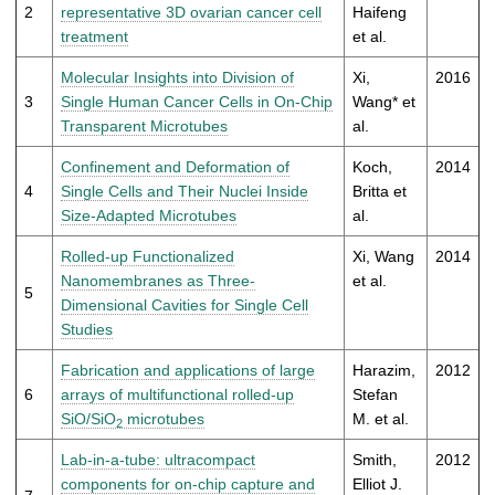
t
2
representative 3D ovarian cancer cell
Haifeng
treatment
et al.
Molecular Insights into Division of
Xi,
2016
3
Single Human Cancer Cells in On-Chip
Wang* et
Transparent Microtubes
al.
Confinement and Deformation of
Koch,
2014
4
Single Cells and Their Nuclei Inside
Britta et
Size-Adapted Microtubes
al.
Rolled-up Functionalized
Xi, Wang
2014
Nanomembranes as Three-
et al.
5
Dimensional Cavities for Single Cell
Studies
Fabrication and applications of large
Harazim,
2012
6
arrays of multifunctional rolled-up
Stefan
SiO/SiO
microtubes
M. et al.
2
Lab-in-a-tube: ultracompact
Smith,
2012
components for on-chip capture and
Elliot J.