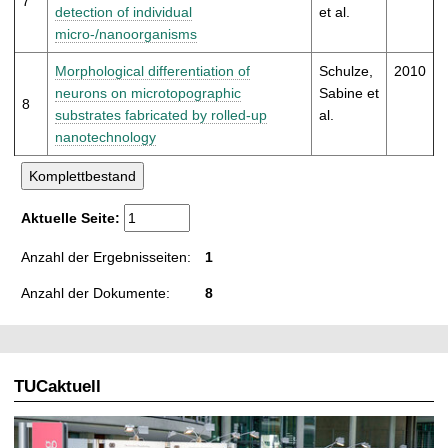
7
detection of individual
et al.
micro-/nanoorganisms
Morphological differentiation of
Schulze,
2010
neurons on microtopographic
Sabine et
8
substrates fabricated by rolled-up
al.
nanotechnology
Aktuelle Seite:
Anzahl der Ergebnisseiten:
1
Anzahl der Dokumente:
8
TUCaktuell