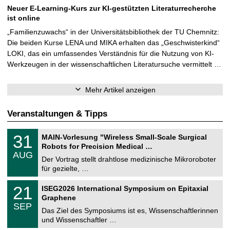
Neuer E-Learning-Kurs zur KI-gestützten Literaturrecherche
ist online
„Familienzuwachs“ in der Universitätsbibliothek der TU Chemnitz:
Die beiden Kurse LENA und MIKA erhalten das „Geschwisterkind“
LOKI, das ein umfassendes Verständnis für die Nutzung von KI-
Werkzeugen in der wissenschaftlichen Literatursuche vermittelt …
Mehr Artikel anzeigen
Veranstaltungen & Tipps
T
3
31
MAIN-Vorlesung "Wireless Small-Scale Surgical
U
1
Robots for Precision Medical …
C
.
AUG
h
0
Der Vortrag stellt drahtlose medizinische Mikroroboter
e
8
für gezielte, …
m
.
n
2
T
i
2
21
ISEG2026 International Symposium on Epitaxial
0
U
t
1
2
Graphene
C
z
.
6
SEP
h
0
Das Ziel des Symposiums ist es, Wissenschaftlerinnen
e
9
und Wissenschaftler …
m
.
n