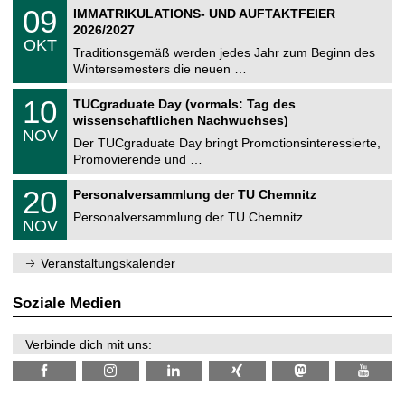
2
T
i
0
09
IMMATRIKULATIONS- UND AUFTAKTFEIER
0
U
t
9
2
2026/2027
C
z
.
6
OKT
h
1
Traditionsgemäß werden jedes Jahr zum Beginn des
e
0
Wintersemesters die neuen …
m
.
n
2
Z
i
1
10
TUCgraduate Day (vormals: Tag des
0
e
t
0
2
wissenschaftlichen Nachwuchses)
n
z
.
6
NOV
t
1
Der TUCgraduate Day bringt Promotionsinteressierte,
r
1
Promovierende und …
u
.
m
2
T
f
2
20
Personalversammlung der TU Chemnitz
0
U
ü
0
2
C
r
Personalversammlung der TU Chemnitz
.
6
NOV
h
d
1
e
e
1
m
n
.
Veranstaltungskalender
n
w
2
i
i
0
t
s
2
Soziale Medien
z
s
6
e
n
Verbinde dich mit uns:
s
c
h
a