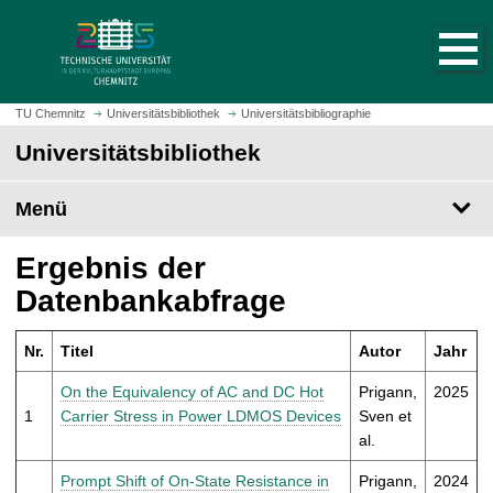
S
S
t
p
a
r
r
i
t
n
TU Chemnitz
Universitätsbibliothek
Universitätsbibliographie
s
g
Universitätsbibliothek
e
e
i
z
t
Menü
u
e
m
a
H
Ergebnis der
u
a
Datenbankabfrage
f
u
r
p
u
Nr.
Titel
Autor
Jahr
t
f
i
On the Equivalency of AC and DC Hot
Prigann,
2025
e
n
1
Carrier Stress in Power LDMOS Devices
Sven et
n
h
al.
a
l
Prompt Shift of On-State Resistance in
Prigann,
2024