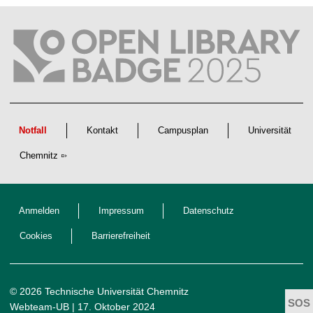
f
t
l
i
c
h
e
n
N
a
c
h
w
Notfall
Kontakt
Campusplan
Universität
u
c
Chemnitz
h
s
Anmelden
Impressum
Datenschutz
Cookies
Barrierefreiheit
© 2026 Technische Universität Chemnitz
Webteam-UB
| 17. Oktober 2024