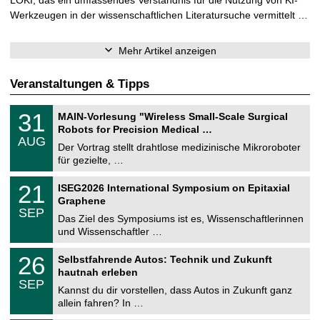
Werkzeugen in der wissenschaftlichen Literatursuche vermittelt …
Mehr Artikel anzeigen
Veranstaltungen & Tipps
T
3
31
MAIN-Vorlesung "Wireless Small-Scale Surgical
U
1
Robots for Precision Medical …
C
.
AUG
h
0
Der Vortrag stellt drahtlose medizinische Mikroroboter
e
8
für gezielte, …
m
.
n
2
T
i
2
21
ISEG2026 International Symposium on Epitaxial
0
U
t
1
2
Graphene
C
z
.
6
SEP
h
0
Das Ziel des Symposiums ist es, Wissenschaftlerinnen
e
9
und Wissenschaftler …
m
.
n
2
T
i
2
26
Selbstfahrende Autos: Technik und Zukunft
0
U
t
6
2
hautnah erleben
C
z
.
6
SEP
h
0
Kannst du dir vorstellen, dass Autos in Zukunft ganz
e
9
allein fahren? In …
m
.
n