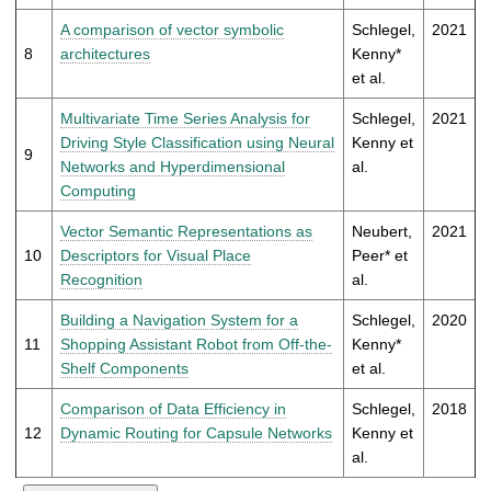
A comparison of vector symbolic
Schlegel,
2021
8
architectures
Kenny*
et al.
Multivariate Time Series Analysis for
Schlegel,
2021
Driving Style Classification using Neural
Kenny et
9
Networks and Hyperdimensional
al.
Computing
Vector Semantic Representations as
Neubert,
2021
10
Descriptors for Visual Place
Peer* et
Recognition
al.
Building a Navigation System for a
Schlegel,
2020
11
Shopping Assistant Robot from Off-the-
Kenny*
Shelf Components
et al.
Comparison of Data Efficiency in
Schlegel,
2018
12
Dynamic Routing for Capsule Networks
Kenny et
al.