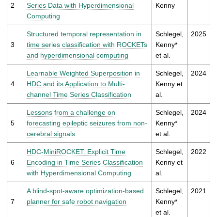
t
2
Series Data with Hyperdimensional
Kenny
Computing
Structured temporal representation in
Schlegel,
2025
3
time series classification with ROCKETs
Kenny*
and hyperdimensional computing
et al.
Learnable Weighted Superposition in
Schlegel,
2024
4
HDC and its Application to Multi-
Kenny et
channel Time Series Classification
al.
Lessons from a challenge on
Schlegel,
2024
5
forecasting epileptic seizures from non-
Kenny*
cerebral signals
et al.
HDC-MiniROCKET: Explicit Time
Schlegel,
2022
6
Encoding in Time Series Classification
Kenny et
with Hyperdimensional Computing
al.
A blind-spot-aware optimization-based
Schlegel,
2021
7
planner for safe robot navigation
Kenny*
et al.