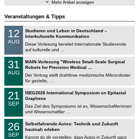
Mehr Artikel anzeigen
Veranstaltungen & Tipps
S
1
12
Studieren und Leben in Deutschland –
o
2
Interkulturelle Kommunikation
n
.
AUG
s
0
Diese Vorlesung bereitet internationale Studierende
t
8
auf kulturelle und …
i
.
g
2
T
e
3
31
MAIN-Vorlesung "Wireless Small-Scale Surgical
0
U
1
2
Robots for Precision Medical …
C
.
6
AUG
h
0
Der Vortrag stellt drahtlose medizinische Mikroroboter
e
8
für gezielte, …
m
.
n
2
T
i
2
21
ISEG2026 International Symposium on Epitaxial
0
U
t
1
2
Graphene
C
z
.
6
SEP
h
0
Das Ziel des Symposiums ist es, Wissenschaftlerinnen
e
9
und Wissenschaftler …
m
.
n
2
T
i
2
26
Selbstfahrende Autos: Technik und Zukunft
0
U
t
6
2
hautnah erleben
C
z
.
6
SEP
h
0
Kannst du dir vorstellen, dass Autos in Zukunft ganz