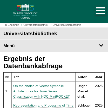
S
S
t
p
a
r
r
i
t
n
TU Chemnitz
Universitätsbibliothek
Universitätsbibliographie
s
g
Universitätsbibliothek
e
e
i
z
t
Menü
u
e
m
a
H
Ergebnis der
u
a
Datenbankabfrage
f
u
r
p
u
Nr.
Titel
Autor
Jahr
t
f
i
On the choice of Vector Symbolic
Unger,
2025
e
n
1
Architectures for Time Series
Marcel
n
h
Classification with HDC-MiniROCKET
et al.
a
l
Representation and Processing of Time
Schlegel,
2025