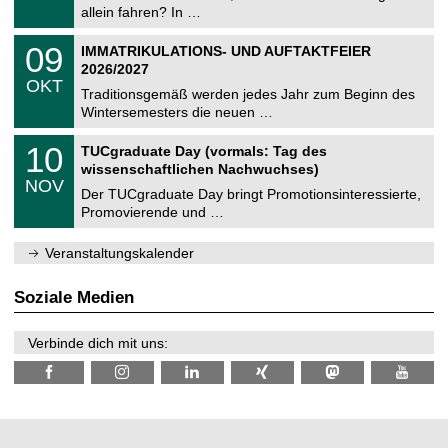
e
9
allein fahren? In …
m
.
n
2
T
i
0
09
IMMATRIKULATIONS- UND AUFTAKTFEIER
0
U
t
9
2
2026/2027
C
z
.
6
OKT
h
1
Traditionsgemäß werden jedes Jahr zum Beginn des
e
0
Wintersemesters die neuen …
m
.
n
2
Z
i
1
10
TUCgraduate Day (vormals: Tag des
0
e
t
0
2
wissenschaftlichen Nachwuchses)
n
z
.
6
NOV
t
1
Der TUCgraduate Day bringt Promotionsinteressierte,
r
1
Promovierende und …
u
.
m
2
f
0
Veranstaltungskalender
ü
2
r
6
d
Soziale Medien
e
n
w
Verbinde dich mit uns:
i
s
s
e
n
s
c