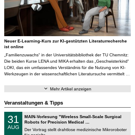
Neuer E-Learning-Kurs zur KI-gestützten Literaturrecherche
ist online
„Familienzuwachs“ in der Universitätsbibliothek der TU Chemnitz:
Die beiden Kurse LENA und MIKA erhalten das „Geschwisterkind“
LOKI, das ein umfassendes Verständnis für die Nutzung von KI-
Werkzeugen in der wissenschaftlichen Literatursuche vermittelt …
Mehr Artikel anzeigen
Veranstaltungen & Tipps
T
3
31
MAIN-Vorlesung "Wireless Small-Scale Surgical
U
1
Robots for Precision Medical …
C
.
AUG
h
0
Der Vortrag stellt drahtlose medizinische Mikroroboter
e
8
für gezielte, …