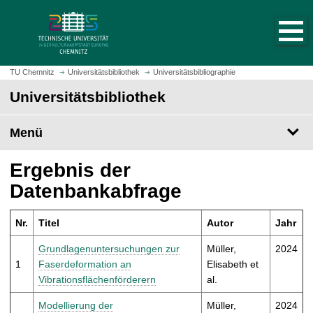
S
S
t
p
a
r
r
i
t
n
TU Chemnitz
Universitätsbibliothek
Universitätsbibliographie
s
g
Universitätsbibliothek
e
e
i
z
t
Menü
u
e
m
a
H
Ergebnis der
u
a
Datenbankabfrage
f
u
r
p
u
Nr.
Titel
Autor
Jahr
t
f
i
Grundlagenuntersuchungen zur
Müller,
2024
e
n
1
Faserdeformation an
Elisabeth et
n
h
Vibrationsflächenförderern
al.
a
l
Modellierung der
Müller,
2024