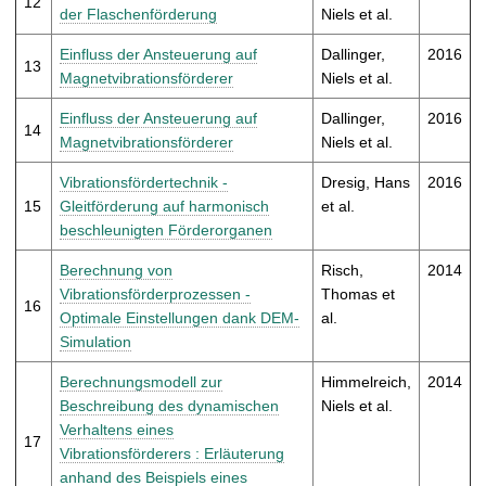
12
der Flaschenförderung
Niels et al.
Einfluss der Ansteuerung auf
Dallinger,
2016
13
Magnetvibrationsförderer
Niels et al.
Einfluss der Ansteuerung auf
Dallinger,
2016
14
Magnetvibrationsförderer
Niels et al.
Vibrationsfördertechnik -
Dresig, Hans
2016
15
Gleitförderung auf harmonisch
et al.
beschleunigten Förderorganen
Berechnung von
Risch,
2014
Vibrationsförderprozessen -
Thomas et
16
Optimale Einstellungen dank DEM-
al.
Simulation
Berechnungsmodell zur
Himmelreich,
2014
Beschreibung des dynamischen
Niels et al.
Verhaltens eines
17
Vibrationsförderers : Erläuterung
anhand des Beispiels eines