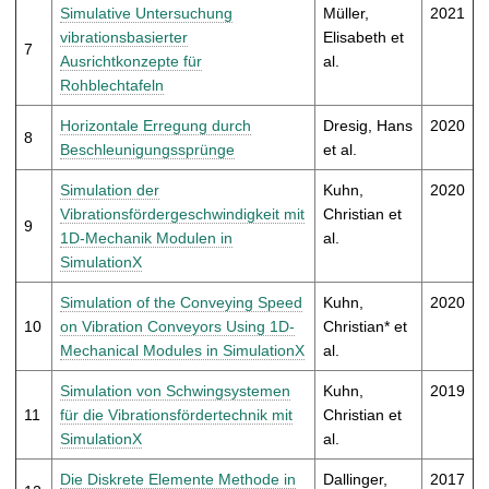
Simulative Untersuchung
Müller,
2021
vibrationsbasierter
Elisabeth et
7
Ausrichtkonzepte für
al.
Rohblechtafeln
Horizontale Erregung durch
Dresig, Hans
2020
8
Beschleunigungssprünge
et al.
Simulation der
Kuhn,
2020
Vibrationsfördergeschwindigkeit mit
Christian et
9
1D-Mechanik Modulen in
al.
SimulationX
Simulation of the Conveying Speed
Kuhn,
2020
10
on Vibration Conveyors Using 1D-
Christian* et
Mechanical Modules in SimulationX
al.
Simulation von Schwingsystemen
Kuhn,
2019
11
für die Vibrationsfördertechnik mit
Christian et
SimulationX
al.
Die Diskrete Elemente Methode in
Dallinger,
2017