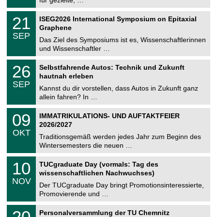
m
.
n
2
T
i
2
21
ISEG2026 International Symposium on Epitaxial
0
U
t
1
2
Graphene
C
z
.
6
SEP
h
0
Das Ziel des Symposiums ist es, Wissenschaftlerinnen
e
9
und Wissenschaftler …
m
.
n
2
T
i
2
26
Selbstfahrende Autos: Technik und Zukunft
0
U
t
6
2
hautnah erleben
C
z
.
6
SEP
h
0
Kannst du dir vorstellen, dass Autos in Zukunft ganz
e
9
allein fahren? In …
m
.
n
2
T
i
0
09
IMMATRIKULATIONS- UND AUFTAKTFEIER
0
U
t
9
2
2026/2027
C
z
.
6
OKT
h
1
Traditionsgemäß werden jedes Jahr zum Beginn des
e
0
Wintersemesters die neuen …
m
.
n
2
Z
i
1
10
TUCgraduate Day (vormals: Tag des
0
e
t
0
2
wissenschaftlichen Nachwuchses)
n
z
.
6
NOV
t
1
Der TUCgraduate Day bringt Promotionsinteressierte,
r
1
Promovierende und …
u
.
m
2
T
f
2
20
Personalversammlung der TU Chemnitz
0
U