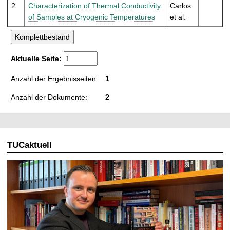
t
2
Characterization of Thermal Conductivity
Carlos
of Samples at Cryogenic Temperatures
et al.
Aktuelle Seite:
Anzahl der Ergebnisseiten:
1
Anzahl der Dokumente:
2
TUCaktuell