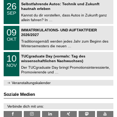
2
T
i
2
26
Selbstfahrende Autos: Technik und Zukunft
0
U
t
6
2
hautnah erleben
C
z
.
6
SEP
h
0
Kannst du dir vorstellen, dass Autos in Zukunft ganz
e
9
allein fahren? In …
m
.
n
2
T
i
0
09
IMMATRIKULATIONS- UND AUFTAKTFEIER
0
U
t
9
2
2026/2027
C
z
.
6
OKT
h
1
Traditionsgemäß werden jedes Jahr zum Beginn des
e
0
Wintersemesters die neuen …
m
.
n
2
Z
i
1
10
TUCgraduate Day (vormals: Tag des
0
e
t
0
2
wissenschaftlichen Nachwuchses)
n
z
.
6
NOV
t
1
Der TUCgraduate Day bringt Promotionsinteressierte,
r
1
Promovierende und …
u
.
m
2
f
0
Veranstaltungskalender
ü
2
r
6
d
Soziale Medien
e
n
w
Verbinde dich mit uns:
i
s
s