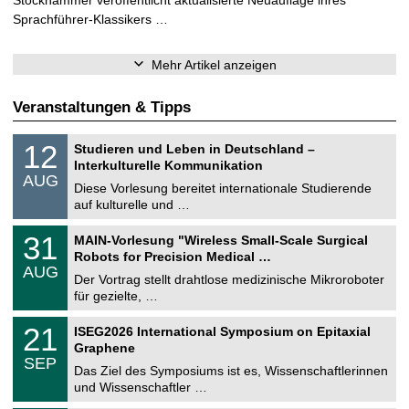
Sprachführer-Klassikers …
Mehr Artikel anzeigen
Veranstaltungen & Tipps
S
1
12
Studieren und Leben in Deutschland –
o
2
Interkulturelle Kommunikation
n
.
AUG
s
0
Diese Vorlesung bereitet internationale Studierende
t
8
auf kulturelle und …
i
.
g
2
T
e
3
31
MAIN-Vorlesung "Wireless Small-Scale Surgical
0
U
1
2
Robots for Precision Medical …
C
.
6
AUG
h
0
Der Vortrag stellt drahtlose medizinische Mikroroboter
e
8
für gezielte, …
m
.
n
2
T
i
2
21
ISEG2026 International Symposium on Epitaxial
0
U
t
1
2
Graphene
C
z
.
6
SEP
h
0
Das Ziel des Symposiums ist es, Wissenschaftlerinnen
e
9
und Wissenschaftler …
m
.
n