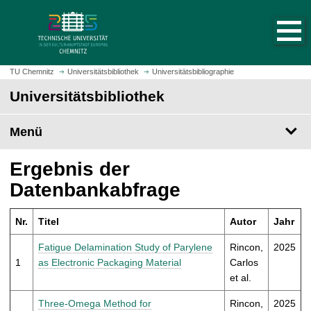
S
S
t
p
a
r
r
i
t
n
TU Chemnitz
Universitätsbibliothek
Universitätsbibliographie
s
g
Universitätsbibliothek
e
e
i
z
t
Menü
u
e
m
a
H
Ergebnis der
u
a
Datenbankabfrage
f
u
r
p
u
Nr.
Titel
Autor
Jahr
t
f
i
Fatigue Delamination Study of Parylene
Rincon,
2025
e
n
1
as Electronic Packaging Material
Carlos
n
h
et al.
a
l
Three-Omega Method for
Rincon,
2025