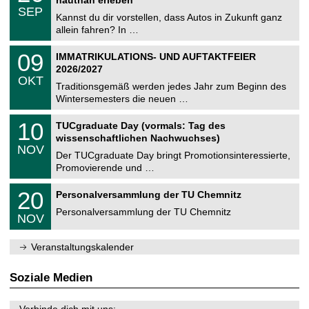
C
z
.
6
SEP
h
0
Kannst du dir vorstellen, dass Autos in Zukunft ganz
e
9
allein fahren? In …
m
.
n
2
T
i
0
09
IMMATRIKULATIONS- UND AUFTAKTFEIER
0
U
t
9
2
2026/2027
C
z
.
6
OKT
h
1
Traditionsgemäß werden jedes Jahr zum Beginn des
e
0
Wintersemesters die neuen …
m
.
n
2
Z
i
1
10
TUCgraduate Day (vormals: Tag des
0
e
t
0
2
wissenschaftlichen Nachwuchses)
n
z
.
6
NOV
t
1
Der TUCgraduate Day bringt Promotionsinteressierte,
r
1
Promovierende und …
u
.
m
2
T
f
2
20
Personalversammlung der TU Chemnitz
0
U
ü
0
2
C
r
Personalversammlung der TU Chemnitz
.
6
NOV
h
d
1
e
e
1
m
n
.
Veranstaltungskalender
n
w
2
i
i
0
t
s
2
Soziale Medien
z
s
6
e
n