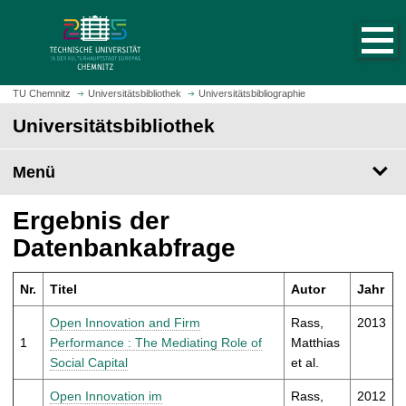
S
S
t
p
a
r
r
i
t
n
TU Chemnitz
Universitätsbibliothek
Universitätsbibliographie
s
g
Universitätsbibliothek
e
e
i
z
t
Menü
u
e
m
a
H
Ergebnis der
u
a
Datenbankabfrage
f
u
r
p
u
Nr.
Titel
Autor
Jahr
t
f
i
Open Innovation and Firm
Rass,
2013
e
n
1
Performance : The Mediating Role of
Matthias
n
h
Social Capital
et al.
a
l
Open Innovation im
Rass,
2012