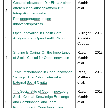
t
Gesundheitswesen: Der Einsatz einer
Matthias
offenen Innovationsplattform zur
et al.
2
Integration relevanter
Personengruppen in den
Innovationsprozess
Open Innovation in Health Care –
Bullinger,
2012
3
Analysis of an Open Health Platform
Angelika
C. et al.
Sharing Is Caring: On the Importance
Rass,
2012
4
of Social Capital for Open Innovation.
Matthias
et al.
Team Performance in Open Innovation
Rass,
2012
5
Settings: The Role of Internal and
Matthias
External Social Capital
et al.
The Social Side of Open Innovation:
Rass,
2012
Social Capital, Knowledge Exchange
Matthias
6
and Combination, and Team
et al.
Performance in Open Innovation