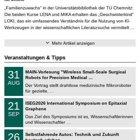
„Familienzuwachs“ in der Universitätsbibliothek der TU Chemnitz:
Die beiden Kurse LENA und MIKA erhalten das „Geschwisterkind“
LOKI, das ein umfassendes Verständnis für die Nutzung von KI-
Werkzeugen in der wissenschaftlichen Literatursuche vermittelt …
Mehr Artikel anzeigen
Veranstaltungen & Tipps
T
3
31
MAIN-Vorlesung "Wireless Small-Scale Surgical
U
1
Robots for Precision Medical …
C
.
AUG
h
0
Der Vortrag stellt drahtlose medizinische Mikroroboter
e
8
für gezielte, …
m
.
n
2
T
i
2
21
ISEG2026 International Symposium on Epitaxial
0
U
t
1
2
Graphene
C
z
.
6
SEP
h
0
Das Ziel des Symposiums ist es, Wissenschaftlerinnen
e
9
und Wissenschaftler …
m
.
n
2
T
i
2
26
Selbstfahrende Autos: Technik und Zukunft
0
U
t
6
2
hautnah erleben