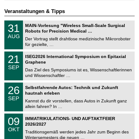
Veranstaltungen & Tipps
T
3
31
MAIN-Vorlesung "Wireless Small-Scale Surgical
U
1
Robots for Precision Medical …
C
.
AUG
h
0
Der Vortrag stellt drahtlose medizinische Mikroroboter
e
8
für gezielte, …
m
.
n
2
T
i
2
21
ISEG2026 International Symposium on Epitaxial
0
U
t
1
2
Graphene
C
z
.
6
SEP
h
0
Das Ziel des Symposiums ist es, Wissenschaftlerinnen
e
9
und Wissenschaftler …
m
.
n
2
T
i
2
26
Selbstfahrende Autos: Technik und Zukunft
0
U
t
6
2
hautnah erleben
C
z
.
6
SEP
h
0
Kannst du dir vorstellen, dass Autos in Zukunft ganz
e
9
allein fahren? In …
m
.
n
2
T
i
0
09
IMMATRIKULATIONS- UND AUFTAKTFEIER
0
U
t
9
2
2026/2027
C
z
.
6
OKT
h
1
Traditionsgemäß werden jedes Jahr zum Beginn des
e
0
Wintersemesters die neuen …
m