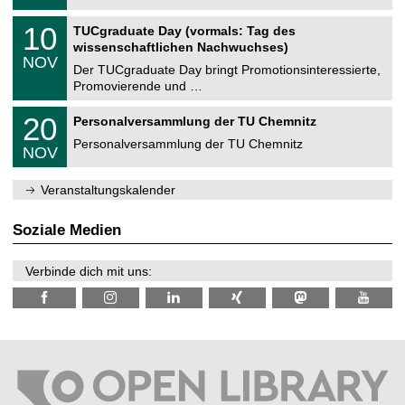
.
n
2
Z
i
1
10
TUCgraduate Day (vormals: Tag des
0
e
t
0
2
wissenschaftlichen Nachwuchses)
n
z
.
6
NOV
t
1
Der TUCgraduate Day bringt Promotionsinteressierte,
r
1
Promovierende und …
u
.
m
2
T
f
2
20
Personalversammlung der TU Chemnitz
0
U
ü
0
2
C
r
Personalversammlung der TU Chemnitz
.
6
NOV
h
d
1
e
e
1
m
n
.
Veranstaltungskalender
n
w
2
i
i
0
t
s
2
Soziale Medien
z
s
6
e
n
Verbinde dich mit uns:
s
c
h
a
f
t
l
i
c
h