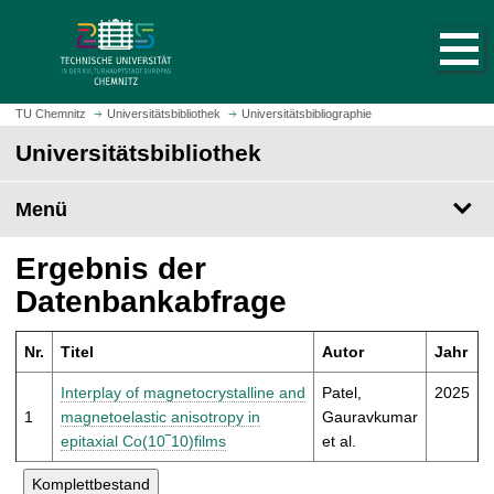
S
S
t
p
a
r
r
i
t
n
TU Chemnitz
Universitätsbibliothek
Universitätsbibliographie
s
g
Universitätsbibliothek
e
e
i
z
t
Menü
u
e
m
a
H
Ergebnis der
u
a
Datenbankabfrage
f
u
r
p
u
Nr.
Titel
Autor
Jahr
t
f
i
Interplay of magnetocrystalline and
Patel,
2025
e
n
1
magnetoelastic anisotropy in
Gauravkumar
n
h
epitaxial Co⁡(10⁢‾1⁢0)films
et al.
a
l