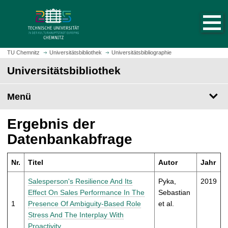
S
S
t
p
a
r
r
i
t
n
TU Chemnitz
Universitätsbibliothek
Universitätsbibliographie
s
g
Universitätsbibliothek
e
e
i
z
t
Menü
u
e
m
a
H
Ergebnis der
u
a
Datenbankabfrage
f
u
r
p
u
Nr.
Titel
Autor
Jahr
t
f
i
Salesperson's Resilience And Its
Pyka,
2019
e
n
Effect On Sales Performance In The
Sebastian
n
h
1
Presence Of Ambiguity-Based Role
et al.
a
Stress And The Interplay With
l
Proactivity