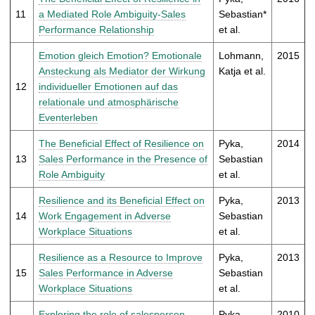
11
a Mediated Role Ambiguity-Sales
Sebastian*
Performance Relationship
et al.
Emotion gleich Emotion? Emotionale
Lohmann,
2015
Ansteckung als Mediator der Wirkung
Katja et al.
12
individueller Emotionen auf das
relationale und atmosphärische
Eventerleben
The Beneficial Effect of Resilience on
Pyka,
2014
13
Sales Performance in the Presence of
Sebastian
Role Ambiguity
et al.
Resilience and its Beneficial Effect on
Pyka,
2013
14
Work Engagement in Adverse
Sebastian
Workplace Situations
et al.
Resilience as a Resource to Improve
Pyka,
2013
15
Sales Performance in Adverse
Sebastian
Workplace Situations
et al.
Exploring the role of salesperson
Pyka,
2010