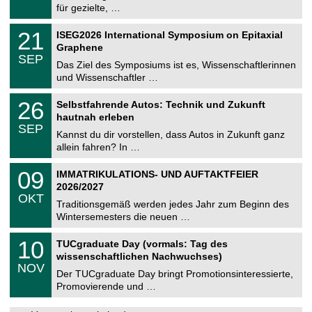
8
für gezielte, …
m
.
n
2
T
i
2
21
ISEG2026 International Symposium on Epitaxial
0
U
t
1
2
Graphene
C
z
.
6
SEP
h
0
Das Ziel des Symposiums ist es, Wissenschaftlerinnen
e
9
und Wissenschaftler …
m
.
n
2
T
i
2
26
Selbstfahrende Autos: Technik und Zukunft
0
U
t
6
2
hautnah erleben
C
z
.
6
SEP
h
0
Kannst du dir vorstellen, dass Autos in Zukunft ganz
e
9
allein fahren? In …
m
.
n
2
T
i
0
09
IMMATRIKULATIONS- UND AUFTAKTFEIER
0
U
t
9
2
2026/2027
C
z
.
6
OKT
h
1
Traditionsgemäß werden jedes Jahr zum Beginn des
e
0
Wintersemesters die neuen …
m
.
n
2
Z
i
1
10
TUCgraduate Day (vormals: Tag des
0
e
t
0
2
wissenschaftlichen Nachwuchses)
n
z
.
6
NOV
t
1
Der TUCgraduate Day bringt Promotionsinteressierte,
r
1
Promovierende und …
u
.
m
2
f