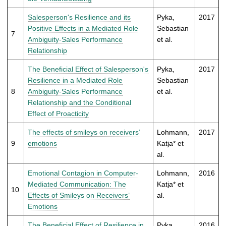
Salesperson's Resilience and its
Pyka,
2017
Positive Effects in a Mediated Role
Sebastian
7
Ambiguity-Sales Performance
et al.
Relationship
The Beneficial Effect of Salesperson's
Pyka,
2017
Resilience in a Mediated Role
Sebastian
8
Ambiguity-Sales Performance
et al.
Relationship and the Conditional
Effect of Proacticity
The effects of smileys on receivers’
Lohmann,
2017
9
emotions
Katja* et
al.
Emotional Contagion in Computer-
Lohmann,
2016
Mediated Communication: The
Katja* et
10
Effects of Smileys on Receivers’
al.
Emotions
The Beneficial Effect of Resilience in
Pyka,
2016