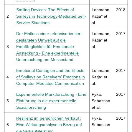
t
Smiling Devices: The Effects of
Lohmann,
2018
2
Smileys in Technology-Mediated Self-
Katja* et
Service Situations
al.
Der Einfluss einer erlebnisorientiert
Lohmann,
2017
gestalteten Umwelt auf die
Katja* et
3
Empfänglichkeit für Emotionale
al.
Ansteckung - Eine experimentelle
Untersuchung am Messestand
Emotional Contagion and the Effects
Lohmann,
2017
4
of Smileys on Receivers' Emotions in
Katja* et
Computer-Mediated Communication
al.
Experimentelle Marktforschung - Eine
Pyka,
2017
5
Einführung in die experimentelle
Sebastian
Sozialforschung
et al.
Resilienz im persönlichen Verkauf :
Pyka,
2017
6
Eine Wirkungsanalyse in Bezug auf
Sebastian
die Verkaufsleistung