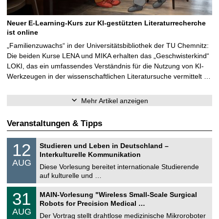
Neuer E-Learning-Kurs zur KI-gestützten Literaturrecherche
ist online
„Familienzuwachs“ in der Universitätsbibliothek der TU Chemnitz:
Die beiden Kurse LENA und MIKA erhalten das „Geschwisterkind“
LOKI, das ein umfassendes Verständnis für die Nutzung von KI-
Werkzeugen in der wissenschaftlichen Literatursuche vermittelt …
Mehr Artikel anzeigen
Veranstaltungen & Tipps
S
1
12
Studieren und Leben in Deutschland –
o
2
Interkulturelle Kommunikation
n
.
AUG
s
0
Diese Vorlesung bereitet internationale Studierende
t
8
auf kulturelle und …
i
.
g
2
T
e
3
31
MAIN-Vorlesung "Wireless Small-Scale Surgical
0
U
1
2
Robots for Precision Medical …
C
.
6
AUG
h
0
Der Vortrag stellt drahtlose medizinische Mikroroboter
e