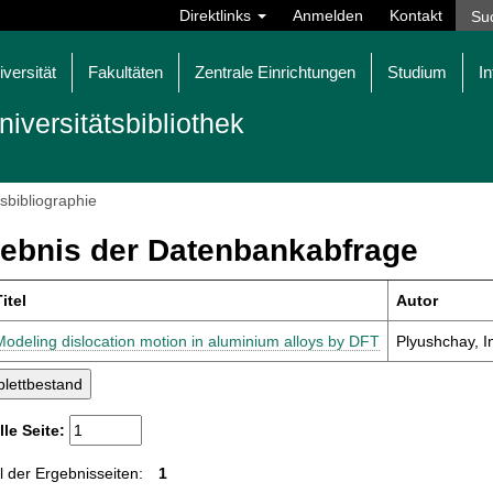
Direktlinks
Anmelden
Kontakt
iversität
Fakultäten
Zentrale Einrichtungen
Studium
In
niversitätsbibliothek
tsbibliographie
ebnis der Datenbankabfrage
itel
Autor
Modeling dislocation motion in aluminium alloys by DFT
Plyushchay, In
lle Seite:
 der Ergebnisseiten:
1