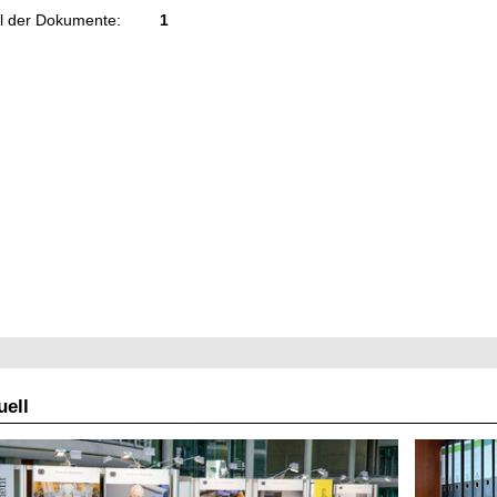
l der Dokumente:
1
ell