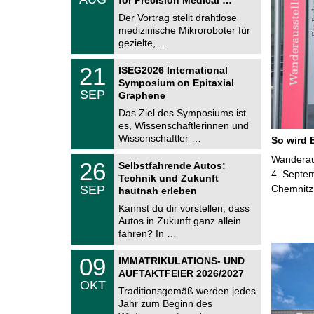
0
e
8
Der Vortrag stellt drahtlose
m
.
medizinische Mikroroboter für
n
2
i
gezielte, …
0
t
2
z
T
6
2
21
ISEG2026 International
U
1
Symposium on Epitaxial
C
.
SEP
h
Graphene
0
e
9
Das Ziel des Symposiums ist
m
.
es, Wissenschaftlerinnen und
n
2
i
Wissenschaftler …
So wird 
0
t
2
z
T
Wanderaus
6
2
26
Selbstfahrende Autos:
U
6
4. Septem
Technik und Zukunft
C
.
SEP
Chemnitz
h
hautnah erleben
0
e
9
Kannst du dir vorstellen, dass
m
.
Autos in Zukunft ganz allein
n
2
i
fahren? In …
0
t
2
z
T
6
0
09
IMMATRIKULATIONS- UND
U
9
AUFTAKTFEIER 2026/2027
C
.
OKT
h
1
Traditionsgemäß werden jedes
e
0
Jahr zum Beginn des
m
.