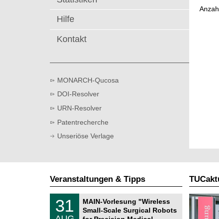
t
Anzah
Hilfe
Kontakt
MONARCH-Qucosa
DOI-Resolver
URN-Resolver
Patentrecherche
Unseriöse Verlage
Veranstaltungen & Tipps
TUCaktu
T
3
31
MAIN-Vorlesung "Wireless
U
1
Small-Scale Surgical Robots
C
.
AUG
h
for Precision Medical …