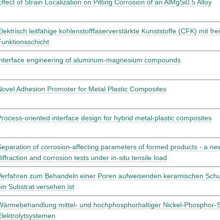
Effect of Strain Localization on Pitting Corrosion of an AlMgSi0.5 Alloy
Elektrisch leitfähige kohlenstofffaserverstärkte Kunststoffe (CFK) mit fre
Funktionsschicht
Interface engineering of aluminum-magnesium compounds
Novel Adhesion Promoter for Metal Plastic Composites
Process-oriented interface design for hybrid metal-plastic composites
Separation of corrosion-affecting parameters of formed products - a ne
iffraction and corrosion tests under in-situ tensile load
Verfahren zum Behandeln einer Poren aufweisenden keramischen Schut
ein Substrat versehen ist
Wärmebehandlung mittel- und hochphosphorhaltiger Nickel-Phosphor-Sc
Elektrolytsystemen