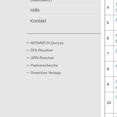
t
4
Hilfe
Kontakt
5
6
MONARCH-Qucosa
DOI-Resolver
7
URN-Resolver
Patentrecherche
8
Unseriöse Verlage
9
10