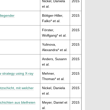
Nickel, Daniela
2015
et al.
iliegender
Böttger-Hiller,
2015
Falko* et al.
Förster,
2015
Wolfgang* et al.
Yulinova,
2015
Alexandra* et al.
Anders, Susann
2015
et al.
w strategy using X-ray
Mehner,
2015
Thomas* et al.
zschicht, mit welcher
Nickel, Daniela
2015
et al.
hichten aus bleifreien
Meyer, Daniel et
2015
al.