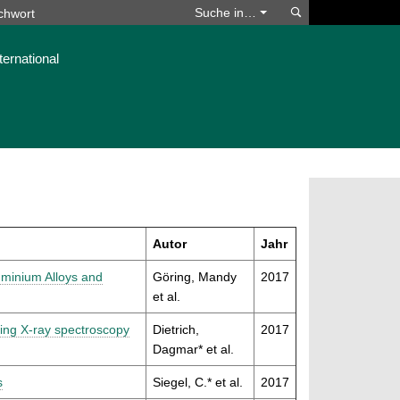
Suchen
Suche in…
ternational
Autor
Jahr
uminium Alloys and
Göring, Mandy
2017
et al.
sing X-ray spectroscopy
Dietrich,
2017
Dagmar* et al.
s
Siegel, C.* et al.
2017