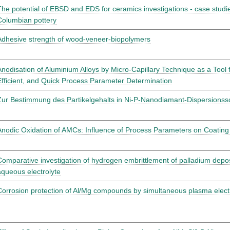
The potential of EBSD and EDS for ceramics investigations - case studi
Columbian pottery
Adhesive strength of wood-veneer-biopolymers
Anodisation of Aluminium Alloys by Micro-Capillary Technique as a Tool f
Efficient, and Quick Process Parameter Determination
Zur Bestimmung des Partikelgehalts in Ni-P-Nanodiamant-Dispersionss
Anodic Oxidation of AMCs: Influence of Process Parameters on Coatin
Comparative investigation of hydrogen embrittlement of palladium deposi
aqueous electrolyte
Corrosion protection of Al/Mg compounds by simultaneous plasma electro