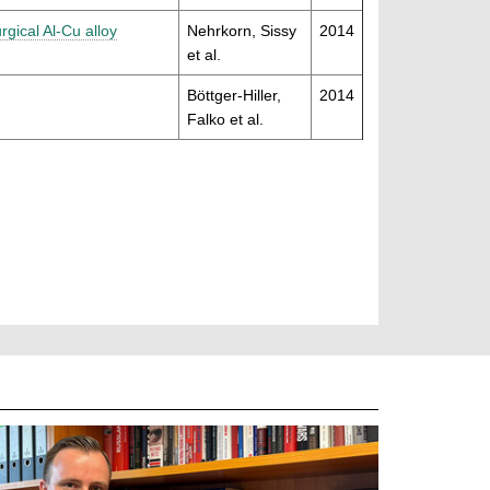
gical Al-Cu alloy
Nehrkorn, Sissy
2014
et al.
Böttger-Hiller,
2014
Falko et al.