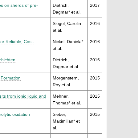
es on sherds of pre-
Dietrich,
2017
Dagmar* et al.
Siegel, Carolin
2016
et al.
or Reliable, Cost-
Nickel, Daniela*
2016
et al.
chichten
Dietrich,
2016
Dagmar et al.
g Formation
Morgenstern,
2015
Roy et al.
ts from ionic liquid and
Mehner,
2015
Thomas* et al.
lytic oxidation
Sieber,
2015
Maximilian* et
al.