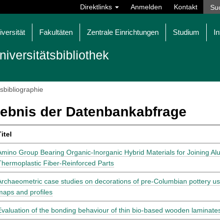
Direktlinks
Anmelden
Kontakt
iversität
Fakultäten
Zentrale Einrichtungen
Studium
In
niversitätsbibliothek
tsbibliographie
ebnis der Datenbankabfrage
itel
Amino Group Bearing Organic-Inorganic Hybrid Materials for Joining Al
Thermoplastic Fiber-Reinforced Parts
Archaeometric case studies on decorations of pre-Columbian pottery u
maps and profiles
Evaluation of the bonding behaviour of thin bio-based wooden laminate