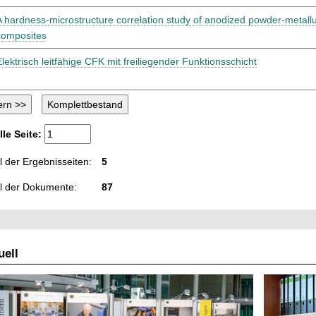
A hardness-microstructure correlation study of anodized powder-metallur
composites
Elektrisch leitfähige CFK mit freiliegender Funktionsschicht
lle Seite:
 der Ergebnisseiten:
5
l der Dokumente:
87
ell