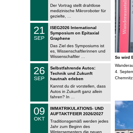
e
8
Der Vortrag stellt drahtlose
m
.
medizinische Mikroroboter für
n
2
i
gezielte, …
0
t
2
z
T
6
2
21
ISEG2026 International
U
1
Symposium on Epitaxial
C
.
SEP
h
Graphene
0
e
9
Das Ziel des Symposiums ist
m
.
es, Wissenschaftlerinnen und
n
2
i
Wissenschaftler …
So wird 
0
t
2
z
T
Wanderaus
6
2
26
Selbstfahrende Autos:
U
6
4. Septem
Technik und Zukunft
C
.
SEP
Chemnitz
h
hautnah erleben
0
e
9
Kannst du dir vorstellen, dass
m
.
Autos in Zukunft ganz allein
n
2
i
fahren? In …
0
t
2
z
T
6
0
09
IMMATRIKULATIONS- UND
U
9
AUFTAKTFEIER 2026/2027
C
.
OKT
h
1
Traditionsgemäß werden jedes
e
0
Jahr zum Beginn des
m
.
Wintersemesters die neuen …
n