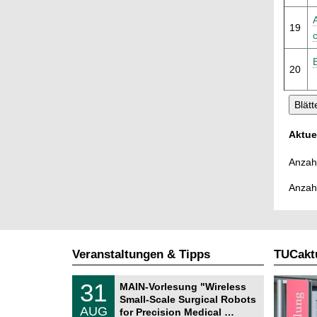
19
20
Aktue
Anzahl
Anzah
Veranstaltungen & Tipps
TUCaktu
T
3
31
MAIN-Vorlesung "Wireless
U
1
Small-Scale Surgical Robots
C
.
AUG
h
for Precision Medical …
0