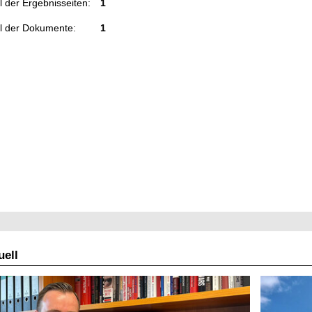
 der Ergebnisseiten:
1
l der Dokumente:
1
ell