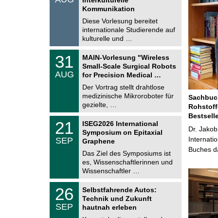
0
t
Kommunikation
8
i
.
Diese Vorlesung bereitet
g
2
e
internationale Studierende auf
0
kulturelle und …
2
6
T
3
31
MAIN-Vorlesung "Wireless
U
1
Small-Scale Surgical Robots
C
.
AUG
h
for Precision Medical …
0
e
8
Der Vortrag stellt drahtlose
m
.
medizinische Mikroroboter für
n
Sachbuch
2
i
gezielte, …
Rohstoff
0
t
2
Bestsell
z
T
6
2
21
ISEG2026 International
U
Dr. Jakob
1
Symposium on Epitaxial
C
.
Internati
SEP
h
Graphene
0
e
Buches da
9
Das Ziel des Symposiums ist
m
.
es, Wissenschaftlerinnen und
n
2
i
Wissenschaftler …
0
t
2
z
T
6
2
26
Selbstfahrende Autos:
U
6
Technik und Zukunft
C
.
SEP
h
hautnah erleben
0
e
9