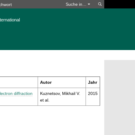
Suchen
Suche in…
ternational
Autor
Jahr
ctron diffraction
Kuznetsov, Mikhail V.
2015
et al.