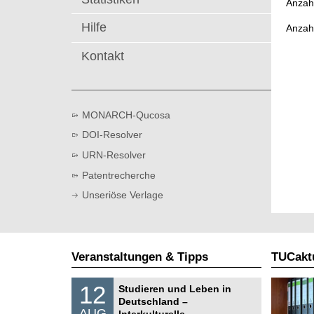
Anzahl
t
Hilfe
Anzah
Kontakt
MONARCH-Qucosa
DOI-Resolver
URN-Resolver
Patentrecherche
Unseriöse Verlage
Veranstaltungen & Tipps
TUCaktu
S
1
12
Studieren und Leben in
o
2
Deutschland –
n
.
AUG
s
Interkulturelle