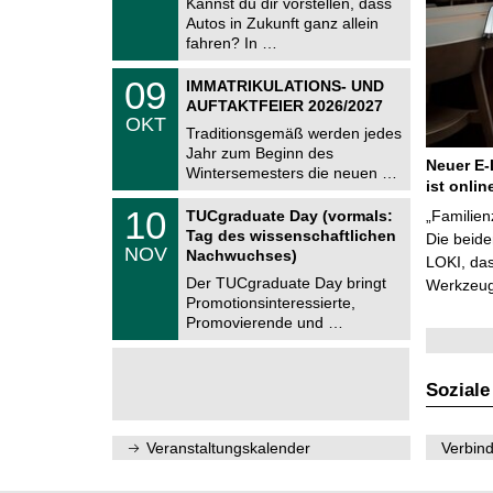
Kannst du dir vorstellen, dass
m
.
Autos in Zukunft ganz allein
n
2
i
fahren? In …
0
t
2
z
T
6
0
09
IMMATRIKULATIONS- UND
U
9
AUFTAKTFEIER 2026/2027
C
.
OKT
h
1
Traditionsgemäß werden jedes
e
0
Jahr zum Beginn des
m
.
Neuer E-
Wintersemesters die neuen …
n
2
ist onlin
i
0
Z
t
1
10
2
TUCgraduate Day (vormals:
„Familien
e
z
0
6
Tag des wissenschaftlichen
n
Die beid
.
NOV
t
Nachwuchses)
1
LOKI, das
r
1
Der TUCgraduate Day bringt
Werkzeuge
u
.
Promotionsinteressierte,
m
2
f
Promovierende und …
0
ü
2
r
6
d
e
Soziale
n
w
i
Veranstaltungskalender
Verbind
s
s
e