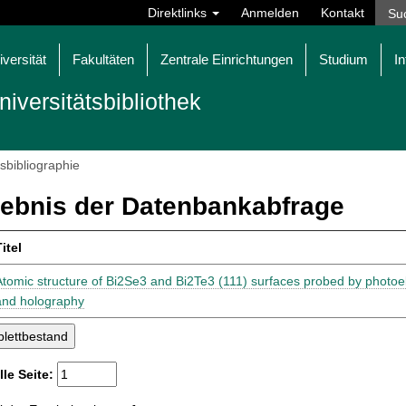
Direktlinks
Anmelden
Kontakt
iversität
Fakultäten
Zentrale Einrichtungen
Studium
In
niversitätsbibliothek
tsbibliographie
ebnis der Datenbankabfrage
itel
Atomic structure of Bi2Se3 and Bi2Te3 (111) surfaces probed by photoele
and holography
lle Seite: