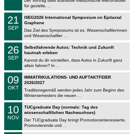
Der Vortrag stellt drahtlose medizinische Mikroroboter
e
8
für gezielte, …
m
.
n
2
T
i
2
21
ISEG2026 International Symposium on Epitaxial
0
U
t
1
2
Graphene
C
z
.
6
SEP
h
0
Das Ziel des Symposiums ist es, Wissenschaftlerinnen
e
9
und Wissenschaftler …
m
.
n
2
T
i
2
26
Selbstfahrende Autos: Technik und Zukunft
0
U
t
6
2
hautnah erleben
C
z
.
6
SEP
h
0
Kannst du dir vorstellen, dass Autos in Zukunft ganz
e
9
allein fahren? In …
m
.
n
2
T
i
0
09
IMMATRIKULATIONS- UND AUFTAKTFEIER
0
U
t
9
2
2026/2027
C
z
.
6
OKT
h
1
Traditionsgemäß werden jedes Jahr zum Beginn des
e
0
Wintersemesters die neuen …
m
.
n
2
Z
i
1
10
TUCgraduate Day (vormals: Tag des
0
e
t
0
2
wissenschaftlichen Nachwuchses)
n
z
.
6
NOV
t
1
Der TUCgraduate Day bringt Promotionsinteressierte,
r
1
Promovierende und …
u
.
m
2
T