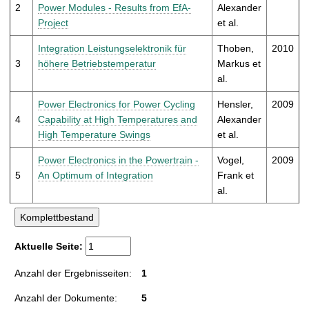
t
2
Power Modules - Results from EfA-
Alexander
Project
et al.
Integration Leistungselektronik für
Thoben,
2010
3
höhere Betriebstemperatur
Markus et
al.
Power Electronics for Power Cycling
Hensler,
2009
4
Capability at High Temperatures and
Alexander
High Temperature Swings
et al.
Power Electronics in the Powertrain -
Vogel,
2009
5
An Optimum of Integration
Frank et
al.
Aktuelle Seite:
Anzahl der Ergebnisseiten:
1
Anzahl der Dokumente:
5