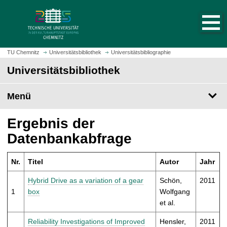
S
S
t
p
a
r
r
i
t
n
TU Chemnitz
Universitätsbibliothek
Universitätsbibliographie
s
g
Universitätsbibliothek
e
e
i
z
t
Menü
u
e
m
a
H
Ergebnis der
u
a
Datenbankabfrage
f
u
r
p
u
Nr.
Titel
Autor
Jahr
t
f
i
Hybrid Drive as a variation of a gear
Schön,
2011
e
n
1
box
Wolfgang
n
h
et al.
a
l
Reliability Investigations of Improved
Hensler,
2011