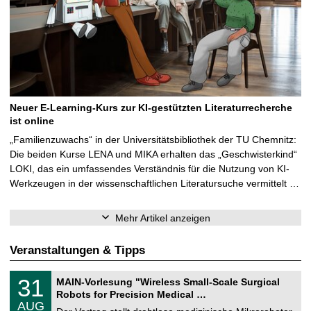
Neuer E-Learning-Kurs zur KI-gestützten Literaturrecherche
ist online
„Familienzuwachs“ in der Universitätsbibliothek der TU Chemnitz:
Die beiden Kurse LENA und MIKA erhalten das „Geschwisterkind“
LOKI, das ein umfassendes Verständnis für die Nutzung von KI-
Werkzeugen in der wissenschaftlichen Literatursuche vermittelt …
Mehr Artikel anzeigen
Veranstaltungen & Tipps
T
3
31
MAIN-Vorlesung "Wireless Small-Scale Surgical
U
1
Robots for Precision Medical …
C
.
AUG
h
0