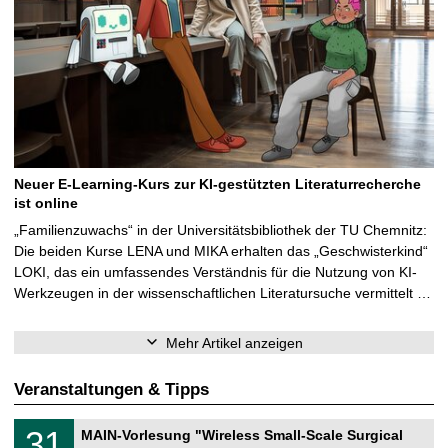
Neuer E-Learning-Kurs zur KI-gestützten Literaturrecherche
ist online
„Familienzuwachs“ in der Universitätsbibliothek der TU Chemnitz:
Die beiden Kurse LENA und MIKA erhalten das „Geschwisterkind“
LOKI, das ein umfassendes Verständnis für die Nutzung von KI-
Werkzeugen in der wissenschaftlichen Literatursuche vermittelt …
Mehr Artikel anzeigen
Veranstaltungen & Tipps
T
3
31
MAIN-Vorlesung "Wireless Small-Scale Surgical
U
1