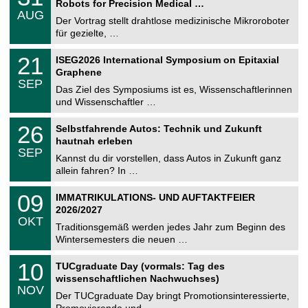
Robots for Precision Medical …
C
.
AUG
h
0
Der Vortrag stellt drahtlose medizinische Mikroroboter
e
8
für gezielte, …
m
.
n
2
T
i
2
21
ISEG2026 International Symposium on Epitaxial
0
U
t
1
2
Graphene
C
z
.
6
SEP
h
0
Das Ziel des Symposiums ist es, Wissenschaftlerinnen
e
9
und Wissenschaftler …
m
.
n
2
T
i
2
26
Selbstfahrende Autos: Technik und Zukunft
0
U
t
6
2
hautnah erleben
C
z
.
6
SEP
h
0
Kannst du dir vorstellen, dass Autos in Zukunft ganz
e
9
allein fahren? In …
m
.
n
2
T
i
0
09
IMMATRIKULATIONS- UND AUFTAKTFEIER
0
U
t
9
2
2026/2027
C
z
.
6
OKT
h
1
Traditionsgemäß werden jedes Jahr zum Beginn des
e
0
Wintersemesters die neuen …
m
.
n
2
Z
i
1
10
TUCgraduate Day (vormals: Tag des
0
e
t
0
2
wissenschaftlichen Nachwuchses)
n
z
.
6
NOV
t
1
Der TUCgraduate Day bringt Promotionsinteressierte,
r
1
Promovierende und …