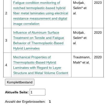
t
Fatigue condition monitoring of
Mrzljak,
2023
notched termoplastic-based hybrid
Selim* et
2
fiber metal laminates using electrical
al.
resistance measurement and digital
image correlation
Influence of Aluminum Surface
Mrzljak,
2020
Treatment on Tensile and Fatigue
Selim* et
3
Behavior of Thermoplastic-Based
al.
Hybrid Laminates
Mechanical Properties of
Trautmann,
2020
Thermoplastic-Based Hybrid
Maik* et al.
4
Laminates with Regard to Layer
Structure and Metal Volume Content
Aktuelle Seite:
Anzahl der Ergebnisseiten:
1