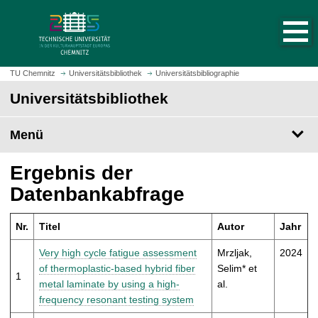
S
S
t
p
a
r
r
i
t
n
TU Chemnitz
Universitätsbibliothek
Universitätsbibliographie
s
g
Universitätsbibliothek
e
e
i
z
t
Menü
u
e
m
a
H
Ergebnis der
u
a
Datenbankabfrage
f
u
r
p
u
Nr.
Titel
Autor
Jahr
t
f
i
Very high cycle fatigue assessment
Mrzljak,
2024
e
n
of thermoplastic-based hybrid fiber
Selim* et
n
1
h
metal laminate by using a high-
al.
a
frequency resonant testing system
l