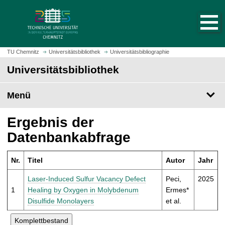
S
S
t
p
a
r
r
i
t
n
TU Chemnitz
Universitätsbibliothek
Universitätsbibliographie
s
g
Universitätsbibliothek
e
e
i
z
t
Menü
u
e
m
a
H
Ergebnis der
u
a
Datenbankabfrage
f
u
r
p
u
Nr.
Titel
Autor
Jahr
t
f
i
Laser-Induced Sulfur Vacancy Defect
Peci,
2025
e
n
1
Healing by Oxygen in Molybdenum
Ermes*
n
h
Disulfide Monolayers
et al.
a
l