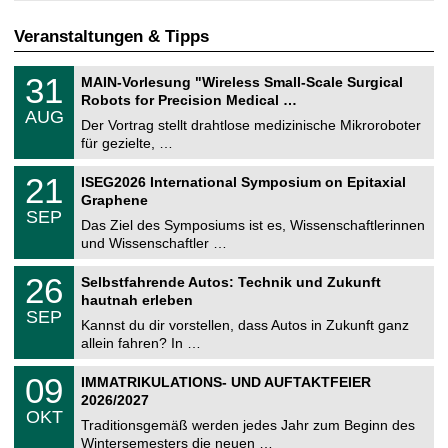
Veranstaltungen & Tipps
T
3
31
MAIN-Vorlesung "Wireless Small-Scale Surgical
U
1
Robots for Precision Medical …
C
.
AUG
h
0
Der Vortrag stellt drahtlose medizinische Mikroroboter
e
8
für gezielte, …
m
.
n
2
T
i
2
21
ISEG2026 International Symposium on Epitaxial
0
U
t
1
2
Graphene
C
z
.
6
SEP
h
0
Das Ziel des Symposiums ist es, Wissenschaftlerinnen
e
9
und Wissenschaftler …
m
.
n
2
T
i
2
26
Selbstfahrende Autos: Technik und Zukunft
0
U
t
6
2
hautnah erleben
C
z
.
6
SEP
h
0
Kannst du dir vorstellen, dass Autos in Zukunft ganz
e
9
allein fahren? In …
m
.
n
2
T
i
0
09
IMMATRIKULATIONS- UND AUFTAKTFEIER
0
U
t
9
2
2026/2027
C
z
.
6
OKT
h
1
Traditionsgemäß werden jedes Jahr zum Beginn des
e
0
Wintersemesters die neuen …
m