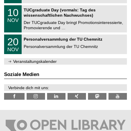
.
n
2
Z
i
1
10
TUCgraduate Day (vormals: Tag des
0
e
t
0
2
wissenschaftlichen Nachwuchses)
n
z
.
6
NOV
t
1
Der TUCgraduate Day bringt Promotionsinteressierte,
r
1
Promovierende und …
u
.
m
2
T
f
2
20
Personalversammlung der TU Chemnitz
0
U
ü
0
2
C
r
Personalversammlung der TU Chemnitz
.
6
NOV
h
d
1
e
e
1
m
n
.
Veranstaltungskalender
n
w
2
i
i
0
t
s
2
Soziale Medien
z
s
6
e
n
Verbinde dich mit uns:
s
c
h
a
f
t
l
i
c
h