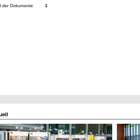
l der Dokumente:
1
ell