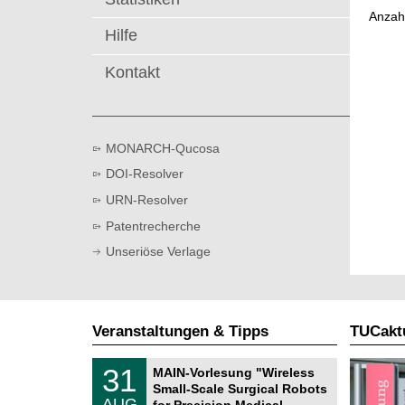
t
Anzah
Hilfe
Kontakt
MONARCH-Qucosa
DOI-Resolver
URN-Resolver
Patentrecherche
Unseriöse Verlage
Veranstaltungen & Tipps
TUCaktu
T
3
31
MAIN-Vorlesung "Wireless
U
1
Small-Scale Surgical Robots
C
.
AUG
h
for Precision Medical …