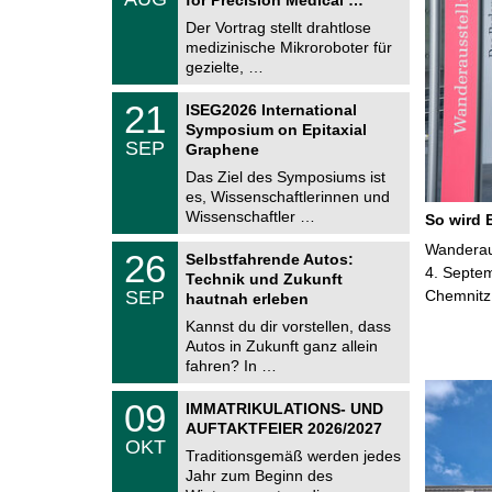
0
e
8
Der Vortrag stellt drahtlose
m
.
medizinische Mikroroboter für
n
2
i
gezielte, …
0
t
2
z
T
6
2
21
ISEG2026 International
U
1
Symposium on Epitaxial
C
.
SEP
h
Graphene
0
e
9
Das Ziel des Symposiums ist
m
.
es, Wissenschaftlerinnen und
n
2
i
Wissenschaftler …
So wird 
0
t
2
z
T
Wanderaus
6
2
26
Selbstfahrende Autos:
U
6
4. Septem
Technik und Zukunft
C
.
SEP
Chemnitz
h
hautnah erleben
0
e
9
Kannst du dir vorstellen, dass
m
.
Autos in Zukunft ganz allein
n
2
i
fahren? In …
0
t
2
z
T
6
0
09
IMMATRIKULATIONS- UND
U
9
AUFTAKTFEIER 2026/2027
C
.
OKT
h
1
Traditionsgemäß werden jedes
e
0
Jahr zum Beginn des
m
.