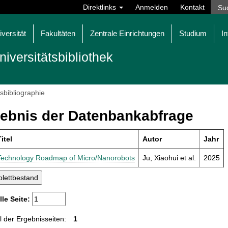
Direktlinks
Anmelden
Kontakt
iversität
Fakultäten
Zentrale Einrichtungen
Studium
In
niversitätsbibliothek
tsbibliographie
ebnis der Datenbankabfrage
itel
Autor
Jahr
Technology Roadmap of Micro/Nanorobots
Ju, Xiaohui et al.
2025
lle Seite:
 der Ergebnisseiten:
1