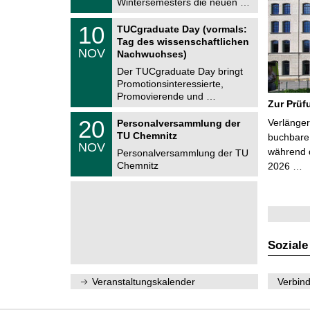
Wintersemesters die neuen …
n
2
i
0
Z
t
1
10
2
TUCgraduate Day (vormals:
e
z
0
6
Tag des wissenschaftlichen
n
.
NOV
t
Nachwuchses)
1
r
1
Der TUCgraduate Day bringt
u
.
Promotionsinteressierte,
m
2
f
Promovierende und …
0
Zur Prüf
ü
2
r
T
6
2
20
Verlänger
Personalversammlung der
d
U
0
TU Chemnitz
e
C
buchbare 
.
NOV
n
h
während d
1
Personalversammlung der TU
w
e
1
Chemnitz
2026 …
i
m
.
s
n
2
s
i
0
e
t
2
n
z
6
s
c
h
Soziale
a
f
t
l
Veranstaltungskalender
Verbind
i
c