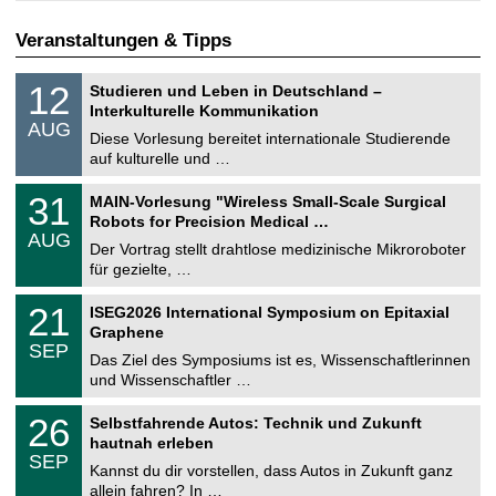
Veranstaltungen & Tipps
S
1
12
Studieren und Leben in Deutschland –
o
2
Interkulturelle Kommunikation
n
.
AUG
s
0
Diese Vorlesung bereitet internationale Studierende
t
8
auf kulturelle und …
i
.
g
2
T
e
3
31
MAIN-Vorlesung "Wireless Small-Scale Surgical
0
U
1
2
Robots for Precision Medical …
C
.
6
AUG
h
0
Der Vortrag stellt drahtlose medizinische Mikroroboter
e
8
für gezielte, …
m
.
n
2
T
i
2
21
ISEG2026 International Symposium on Epitaxial
0
U
t
1
2
Graphene
C
z
.
6
SEP
h
0
Das Ziel des Symposiums ist es, Wissenschaftlerinnen
e
9
und Wissenschaftler …
m
.
n
2
T
i
2
26
Selbstfahrende Autos: Technik und Zukunft
0
U
t
6
2
hautnah erleben
C
z
.
6
SEP
h
0
Kannst du dir vorstellen, dass Autos in Zukunft ganz
e
9
allein fahren? In …
m