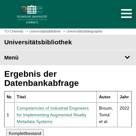
S
S
t
p
a
r
r
i
t
n
TU Chemnitz
Universitätsbibliothek
Universitätsbibliographie
s
g
Universitätsbibliothek
e
e
i
z
t
Menü
u
e
m
a
H
Ergebnis der
u
a
Datenbankabfrage
f
u
r
p
u
Nr.
Titel
Autor
Jahr
t
f
i
Competencies of Industrial Engineers
Broum,
2022
e
n
1
for Implementing Augmented Reality
Tomá¨
n
h
Metadata Systems
et al.
a
l