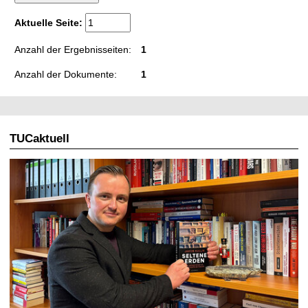
t
Aktuelle Seite:
Anzahl der Ergebnisseiten:
1
Anzahl der Dokumente:
1
TUCaktuell