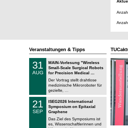
Aktue
Anzahl
Anzah
Veranstaltungen & Tipps
TUCaktu
T
3
31
MAIN-Vorlesung "Wireless
U
1
Small-Scale Surgical Robots
C
.
AUG
h
for Precision Medical …
0
e
8
Der Vortrag stellt drahtlose
m
.
medizinische Mikroroboter für
n
2
i
gezielte, …
0
t
2
z
T
6
2
21
ISEG2026 International
U
1
Symposium on Epitaxial
C
.
SEP
h
Graphene
0
e
9
Das Ziel des Symposiums ist
m
.
es, Wissenschaftlerinnen und
n
2