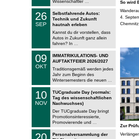
i
Wissenschaftler …
So wird 
0
t
2
z
T
Wanderaus
6
2
26
Selbstfahrende Autos:
U
6
4. Septem
Technik und Zukunft
C
.
SEP
Chemnitz
h
hautnah erleben
0
e
9
Kannst du dir vorstellen, dass
m
.
Autos in Zukunft ganz allein
n
2
i
fahren? In …
0
t
2
z
T
6
0
09
IMMATRIKULATIONS- UND
U
9
AUFTAKTFEIER 2026/2027
C
.
OKT
h
1
Traditionsgemäß werden jedes
e
0
Jahr zum Beginn des
m
.
Wintersemesters die neuen …
n
2
i
0
Z
t
1
10
2
TUCgraduate Day (vormals:
e
z
0
6
Tag des wissenschaftlichen
n
.
NOV
t
Nachwuchses)
1
r
1
Der TUCgraduate Day bringt
u
.
Promotionsinteressierte,
m
2
f
Promovierende und …
0
Zur Prüf
ü
2
r
T
6
2
20
Verlänger
Personalversammlung der
d
U
0