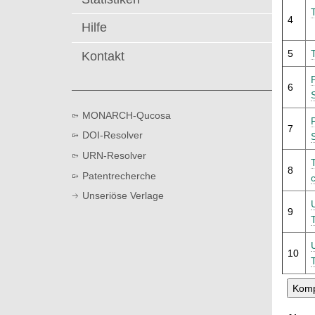
t
4
Hilfe
5
Kontakt
6
MONARCH-Qucosa
7
DOI-Resolver
URN-Resolver
8
Patentrecherche
c
Unseriöse Verlage
9
10