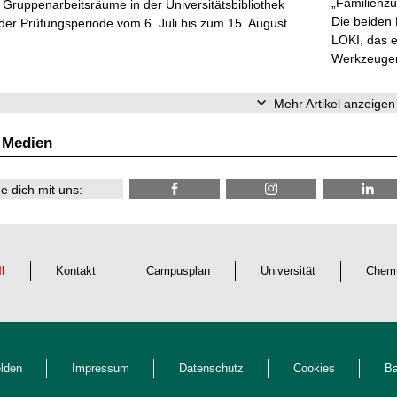
„Familienzu
Gruppenarbeitsräume in der Universitätsbibliothek
Die beiden
er Prüfungsperiode vom 6. Juli bis zum 15. August
LOKI, das e
Werkzeugen 
Mehr Artikel anzeigen
 Medien
e dich mit uns:
ll
Kontakt
Campusplan
Universität
Chemn
lden
Impressum
Datenschutz
Cookies
Ba