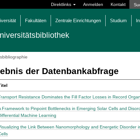
Direktlinks
Anmelden
Kontakt
iversität
Fakultäten
Zentrale Einrichtungen
Studium
In
niversitätsbibliothek
tsbibliographie
ebnis der Datenbankabfrage
itel
Transport Resistance Dominates the Fill Factor Losses in Record Organi
A Framework to Pinpoint Bottlenecks in Emerging Solar Cells and Disor
Differential Machine Learning
Visualizing the Link Between Nanomorphology and Energetic Disorder i
Cells