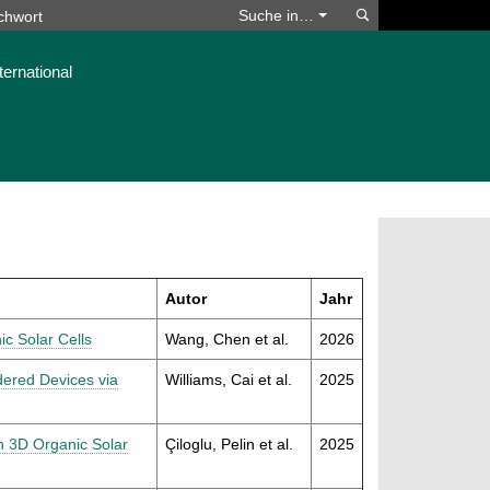
Suchen
Suche in…
ternational
Autor
Jahr
c Solar Cells
Wang, Chen et al.
2026
dered Devices via
Williams, Cai et al.
2025
n 3D Organic Solar
Çiloglu, Pelin et al.
2025