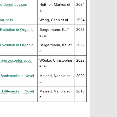
isordered devices
Hußner, Markus et
2024
al.
lar cells
Wang, Chen et al.
2024
Evolution in Organic
Bergermann, Kai*
2023
et al.
Evolution in Organic
Bergermann, Kai et
2022
al.
erene acceptor solar
Wöpke, Christopher
2022
et al.
Bottlenecks in Novel
Majeed, Nahdia et
2020
al.
Bottlenecks in Novel
Majeed, Nahdia et
2019
al.