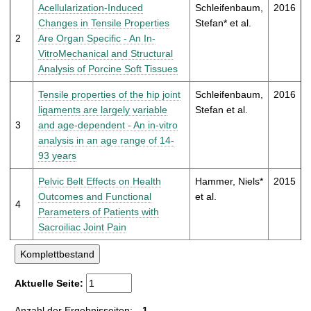
t
Acellularization-Induced
Schleifenbaum,
2016
Changes in Tensile Properties
Stefan* et al.
2
Are Organ Specific - An In-
VitroMechanical and Structural
Analysis of Porcine Soft Tissues
Tensile properties of the hip joint
Schleifenbaum,
2016
ligaments are largely variable
Stefan et al.
3
and age-dependent - An in-vitro
analysis in an age range of 14-
93 years
Pelvic Belt Effects on Health
Hammer, Niels*
2015
Outcomes and Functional
et al.
4
Parameters of Patients with
Sacroiliac Joint Pain
Aktuelle Seite:
Anzahl der Ergebnisseiten:
1