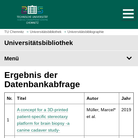
S
S
t
p
a
r
r
i
t
n
TU Chemnitz
Universitätsbibliothek
Universitätsbibliographie
s
g
Universitätsbibliothek
e
e
i
z
t
Menü
u
e
m
a
H
Ergebnis der
u
a
Datenbankabfrage
f
u
r
p
u
Nr.
Titel
Autor
Jahr
t
f
i
A concept for a 3D-printed
Müller, Marcel*
2019
e
n
patient-specific stereotaxy
et al.
n
1
h
platform for brain biopsy -a
a
canine cadaver study-
l