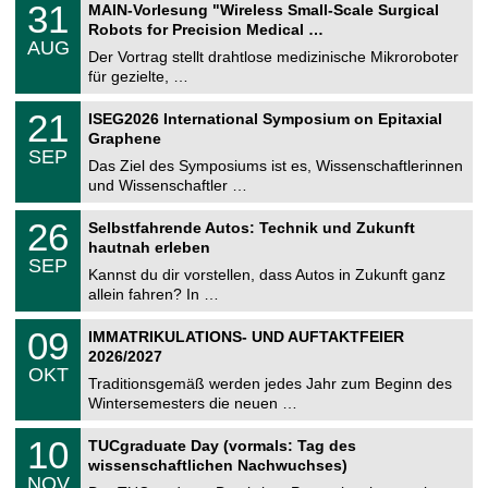
3
31
MAIN-Vorlesung "Wireless Small-Scale Surgical
U
1
Robots for Precision Medical …
C
.
AUG
h
0
Der Vortrag stellt drahtlose medizinische Mikroroboter
e
8
für gezielte, …
m
.
n
2
T
i
2
21
ISEG2026 International Symposium on Epitaxial
0
U
t
1
2
Graphene
C
z
.
6
SEP
h
0
Das Ziel des Symposiums ist es, Wissenschaftlerinnen
e
9
und Wissenschaftler …
m
.
n
2
T
i
2
26
Selbstfahrende Autos: Technik und Zukunft
0
U
t
6
2
hautnah erleben
C
z
.
6
SEP
h
0
Kannst du dir vorstellen, dass Autos in Zukunft ganz
e
9
allein fahren? In …
m
.
n
2
T
i
0
09
IMMATRIKULATIONS- UND AUFTAKTFEIER
0
U
t
9
2
2026/2027
C
z
.
6
OKT
h
1
Traditionsgemäß werden jedes Jahr zum Beginn des
e
0
Wintersemesters die neuen …
m
.
n
2
Z
i
1
10
TUCgraduate Day (vormals: Tag des
0
e
t
0
2
wissenschaftlichen Nachwuchses)
n
z
.
6
NOV
t