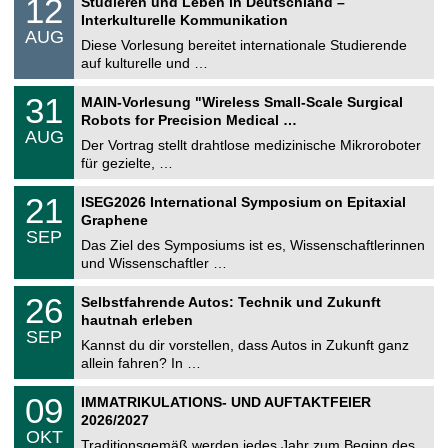
12
Studieren und Leben in Deutschland –
o
2
Interkulturelle Kommunikation
n
.
AUG
s
0
Diese Vorlesung bereitet internationale Studierende
t
8
auf kulturelle und …
i
.
g
2
T
e
3
31
MAIN-Vorlesung "Wireless Small-Scale Surgical
0
U
1
2
Robots for Precision Medical …
C
.
6
AUG
h
0
Der Vortrag stellt drahtlose medizinische Mikroroboter
e
8
für gezielte, …
m
.
n
2
T
i
2
21
ISEG2026 International Symposium on Epitaxial
0
U
t
1
2
Graphene
C
z
.
6
SEP
h
0
Das Ziel des Symposiums ist es, Wissenschaftlerinnen
e
9
und Wissenschaftler …
m
.
n
2
T
i
2
26
Selbstfahrende Autos: Technik und Zukunft
0
U
t
6
2
hautnah erleben
C
z
.
6
SEP
h
0
Kannst du dir vorstellen, dass Autos in Zukunft ganz
e
9
allein fahren? In …
m
.
n
2
T
i
0
09
IMMATRIKULATIONS- UND AUFTAKTFEIER
0
U
t
9
2
2026/2027
C
z
.
6
OKT
h
1
Traditionsgemäß werden jedes Jahr zum Beginn des