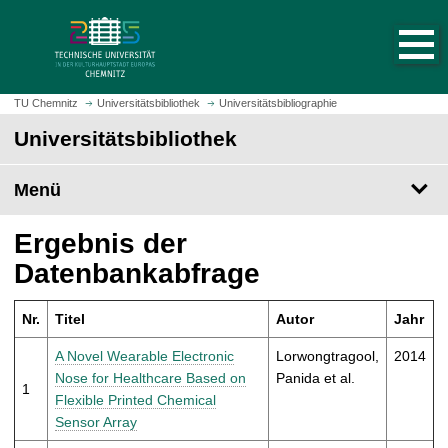
S
S
t
p
a
r
r
i
t
n
TU Chemnitz
Universitätsbibliothek
Universitätsbibliographie
s
g
Universitätsbibliothek
e
e
i
z
t
Menü
u
e
m
a
H
Ergebnis der
u
a
Datenbankabfrage
f
u
r
p
u
Nr.
Titel
Autor
Jahr
t
f
i
A Novel Wearable Electronic
Lorwongtragool,
2014
e
n
Nose for Healthcare Based on
Panida et al.
n
1
h
Flexible Printed Chemical
a
Sensor Array
l