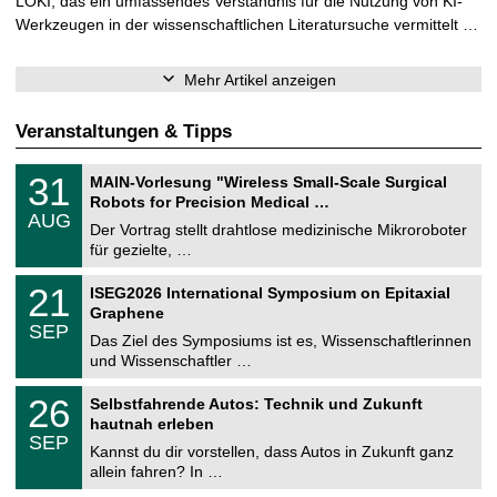
LOKI, das ein umfassendes Verständnis für die Nutzung von KI-
Werkzeugen in der wissenschaftlichen Literatursuche vermittelt …
Mehr Artikel anzeigen
Veranstaltungen & Tipps
T
3
31
MAIN-Vorlesung "Wireless Small-Scale Surgical
U
1
Robots for Precision Medical …
C
.
AUG
h
0
Der Vortrag stellt drahtlose medizinische Mikroroboter
e
8
für gezielte, …
m
.
n
2
T
i
2
21
ISEG2026 International Symposium on Epitaxial
0
U
t
1
2
Graphene
C
z
.
6
SEP
h
0
Das Ziel des Symposiums ist es, Wissenschaftlerinnen
e
9
und Wissenschaftler …
m
.
n
2
T
i
2
26
Selbstfahrende Autos: Technik und Zukunft
0
U
t
6
2
hautnah erleben
C
z
.
6
SEP
h
0
Kannst du dir vorstellen, dass Autos in Zukunft ganz
e
9
allein fahren? In …
m
.
n