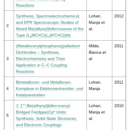
t
Reactions
Synthesis, Spectroelectrochemical,
Lohan,
2012
and EPR Spectroscopic Studies of
Manja et
2
Mixed Bis(alkynyl)biferrocenes of the
al.
Type (L
MC≡C)(L
M′C≡C))bfc
n
n
(Metallocenylphosphane)palladium
Milde,
2011
Dichlorides – Synthesis,
Bianca et
3
Electrochemistry and Their
al.
Application in C–C Coupling
Reactions
Bimetallocen- und Metallocen-
Lohan,
2011
4
Komplexe in Elektronentransfer- und
Manja
Katalysestudien
1′,1′′′-Bis(ethynyl)biferrocenyl-
Lohan,
2010
Bridged Fe(dppe)Cp* Units:
Manja et
5
Synthesis, Solid-State Structures,
al.
and Electronic Couplings