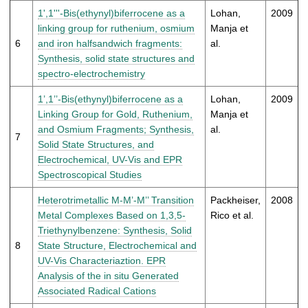
1',1'''-Bis(ethynyl)biferrocene as a
Lohan,
2009
linking group for ruthenium, osmium
Manja et
6
and iron halfsandwich fragments:
al.
Synthesis, solid state structures and
spectro-electrochemistry
1’,1’’-Bis(ethynyl)biferrocene as a
Lohan,
2009
Linking Group for Gold, Ruthenium,
Manja et
and Osmium Fragments; Synthesis,
al.
7
Solid State Structures, and
Electrochemical, UV-Vis and EPR
Spectroscopical Studies
Heterotrimetallic M-M’-M’’ Transition
Packheiser,
2008
Metal Complexes Based on 1,3,5-
Rico et al.
Triethynylbenzene: Synthesis, Solid
8
State Structure, Electrochemical and
UV-Vis Characteriaztion. EPR
Analysis of the in situ Generated
Associated Radical Cations