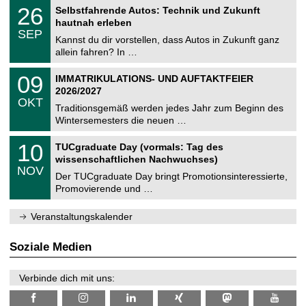
2
T
i
2
26
Selbstfahrende Autos: Technik und Zukunft
0
U
t
6
2
hautnah erleben
C
z
.
6
SEP
h
0
Kannst du dir vorstellen, dass Autos in Zukunft ganz
e
9
allein fahren? In …
m
.
n
2
T
i
0
09
IMMATRIKULATIONS- UND AUFTAKTFEIER
0
U
t
9
2
2026/2027
C
z
.
6
OKT
h
1
Traditionsgemäß werden jedes Jahr zum Beginn des
e
0
Wintersemesters die neuen …
m
.
n
2
Z
i
1
10
TUCgraduate Day (vormals: Tag des
0
e
t
0
2
wissenschaftlichen Nachwuchses)
n
z
.
6
NOV
t
1
Der TUCgraduate Day bringt Promotionsinteressierte,
r
1
Promovierende und …
u
.
m
2
f
0
Veranstaltungskalender
ü
2
r
6
d
Soziale Medien
e
n
w
Verbinde dich mit uns:
i
s
s