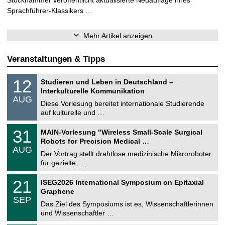
Sprachführer-Klassikers …
Mehr Artikel anzeigen
Veranstaltungen & Tipps
S
1
12
Studieren und Leben in Deutschland –
o
2
Interkulturelle Kommunikation
n
.
AUG
s
0
Diese Vorlesung bereitet internationale Studierende
t
8
auf kulturelle und …
i
.
g
2
T
e
3
31
MAIN-Vorlesung "Wireless Small-Scale Surgical
0
U
1
2
Robots for Precision Medical …
C
.
6
AUG
h
0
Der Vortrag stellt drahtlose medizinische Mikroroboter
e
8
für gezielte, …
m
.
n
2
T
i
2
21
ISEG2026 International Symposium on Epitaxial
0
U
t
1
2
Graphene
C
z
.
6
SEP
h
0
Das Ziel des Symposiums ist es, Wissenschaftlerinnen
e
9
und Wissenschaftler …
m
.
n