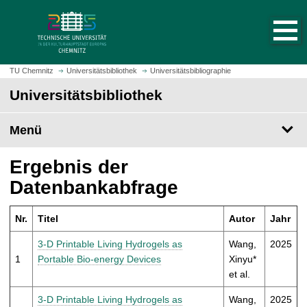
S
S
t
p
a
r
r
i
t
n
TU Chemnitz
Universitätsbibliothek
Universitätsbibliographie
s
g
Universitätsbibliothek
e
e
i
z
t
Menü
u
e
m
a
H
Ergebnis der
u
a
Datenbankabfrage
f
u
r
p
u
Nr.
Titel
Autor
Jahr
t
f
i
3-D Printable Living Hydrogels as
Wang,
2025
e
n
1
Portable Bio-energy Devices
Xinyu*
n
h
et al.
a
l
3-D Printable Living Hydrogels as
Wang,
2025