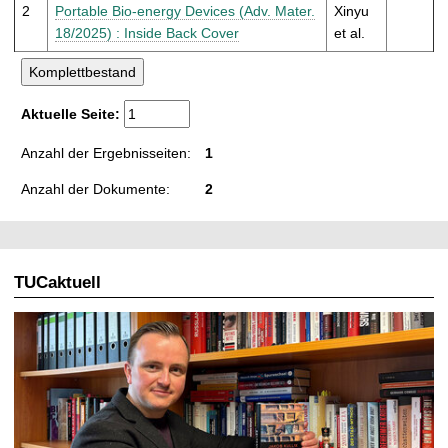
t
2
Portable Bio-energy Devices (Adv. Mater.
Xinyu
18/2025) : Inside Back Cover
et al.
Aktuelle Seite:
Anzahl der Ergebnisseiten:
1
Anzahl der Dokumente:
2
TUCaktuell