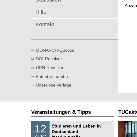
t
Anzah
Hilfe
Kontakt
MONARCH-Qucosa
DOI-Resolver
URN-Resolver
Patentrecherche
Unseriöse Verlage
Veranstaltungen & Tipps
TUCaktu
S
1
12
Studieren und Leben in
o
2
Deutschland –
n
.
AUG
s
Interkulturelle