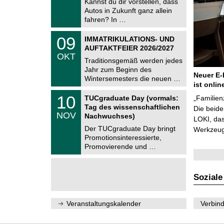
Kannst du dir vorstellen, dass
m
.
Autos in Zukunft ganz allein
n
2
i
fahren? In …
0
t
2
z
T
6
0
09
IMMATRIKULATIONS- UND
U
9
AUFTAKTFEIER 2026/2027
C
.
OKT
h
1
Traditionsgemäß werden jedes
e
0
Jahr zum Beginn des
m
.
Neuer E-
Wintersemesters die neuen …
n
2
ist onlin
i
0
Z
t
1
10
2
TUCgraduate Day (vormals:
„Familien
e
z
0
6
Tag des wissenschaftlichen
n
Die beid
.
NOV
t
Nachwuchses)
1
LOKI, das
r
1
Der TUCgraduate Day bringt
Werkzeuge
u
.
Promotionsinteressierte,
m
2
f
Promovierende und …
0
ü
2
r
6
d
e
Soziale
n
w
i
Veranstaltungskalender
Verbind
s
s
e