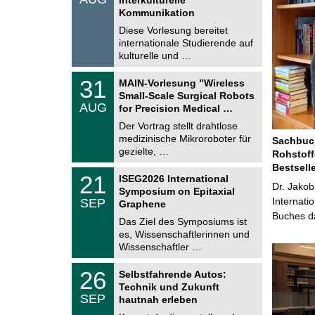
0
t
Kommunikation
8
i
.
Diese Vorlesung bereitet
g
2
e
internationale Studierende auf
0
kulturelle und …
2
6
T
3
31
MAIN-Vorlesung "Wireless
U
1
Small-Scale Surgical Robots
C
.
AUG
h
for Precision Medical …
0
e
8
Der Vortrag stellt drahtlose
m
.
medizinische Mikroroboter für
n
Sachbuch
2
i
gezielte, …
Rohstoff
0
t
2
Bestsell
z
T
6
2
21
ISEG2026 International
U
Dr. Jakob
1
Symposium on Epitaxial
C
.
Internati
SEP
h
Graphene
0
e
Buches da
9
Das Ziel des Symposiums ist
m
.
es, Wissenschaftlerinnen und
n
2
i
Wissenschaftler …
0
t
2
z
T
6
2
26
Selbstfahrende Autos:
U
6
Technik und Zukunft
C
.
SEP
h
hautnah erleben
0
e
9