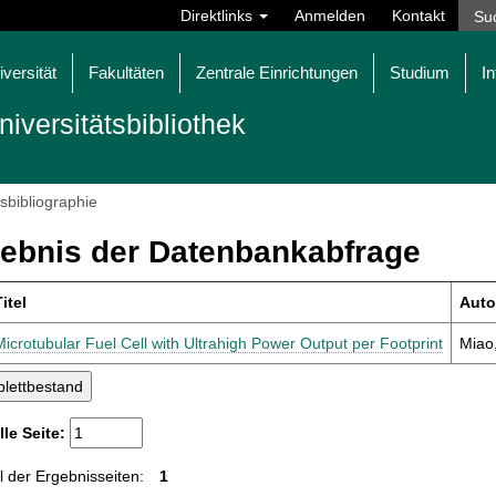
Direktlinks
Anmelden
Kontakt
iversität
Fakultäten
Zentrale Einrichtungen
Studium
In
niversitätsbibliothek
tsbibliographie
ebnis der Datenbankabfrage
itel
Auto
Microtubular Fuel Cell with Ultrahigh Power Output per Footprint
Miao,
lle Seite:
 der Ergebnisseiten:
1