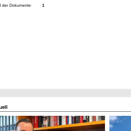
l der Dokumente:
1
ell